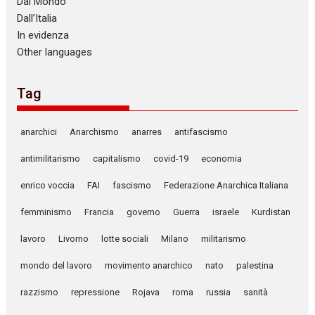
Dal Mondo
Dall’Italia
In evidenza
Other languages
Tag
anarchici
Anarchismo
anarres
antifascismo
antimilitarismo
capitalismo
covid-19
economia
enrico voccia
FAI
fascismo
Federazione Anarchica Italiana
femminismo
Francia
governo
Guerra
israele
Kurdistan
lavoro
Livorno
lotte sociali
Milano
militarismo
mondo del lavoro
movimento anarchico
nato
palestina
razzismo
repressione
Rojava
roma
russia
sanità