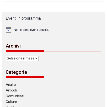
Eventi in programma
Non ci sono eventi previsti.
N
o
t
i
Archivi
c
e
Archivi
Categorie
Analisi
Articoli
Comunicati
Culture