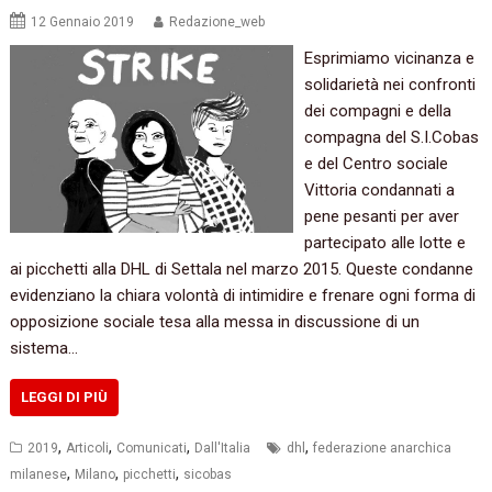
12 Gennaio 2019
Redazione_web
Esprimiamo vicinanza e
solidarietà nei confronti
dei compagni e della
compagna del S.I.Cobas
e del Centro sociale
Vittoria condannati a
pene pesanti per aver
partecipato alle lotte e
ai picchetti alla DHL di Settala nel marzo 2015. Queste condanne
evidenziano la chiara volontà di intimidire e frenare ogni forma di
opposizione sociale tesa alla messa in discussione di un
sistema…
LEGGI DI PIÙ
,
,
,
,
2019
Articoli
Comunicati
Dall'Italia
dhl
federazione anarchica
,
,
,
milanese
Milano
picchetti
sicobas