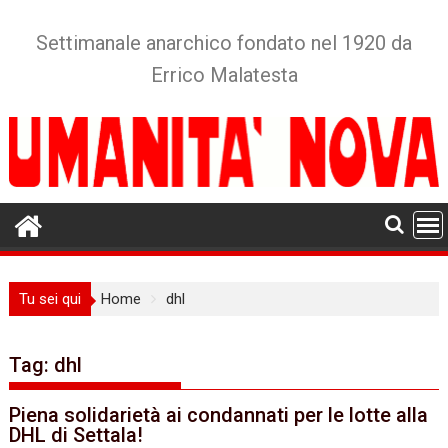
Skip
to
Settimanale anarchico fondato nel 1920 da
content
Errico Malatesta
Tu sei qui
Home
dhl
Tag:
dhl
Piena solidarietà ai condannati per le lotte alla
DHL di Settala!