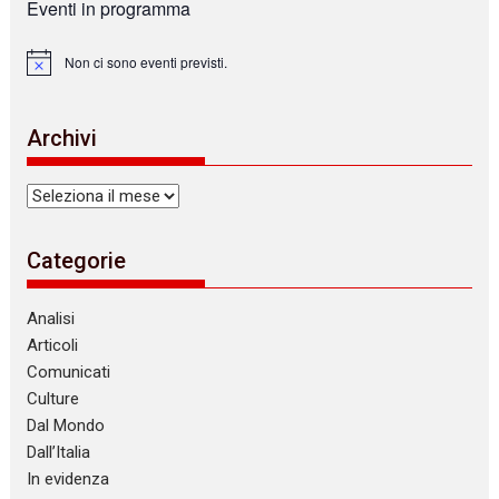
Eventi in programma
Non ci sono eventi previsti.
N
o
t
i
Archivi
c
e
Archivi
Categorie
Analisi
Articoli
Comunicati
Culture
Dal Mondo
Dall’Italia
In evidenza