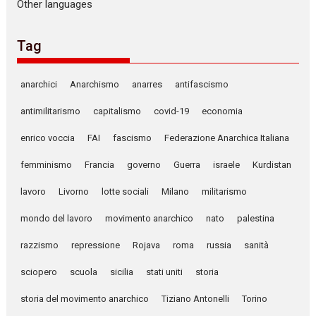
Other languages
Tag
anarchici
Anarchismo
anarres
antifascismo
antimilitarismo
capitalismo
covid-19
economia
enrico voccia
FAI
fascismo
Federazione Anarchica Italiana
femminismo
Francia
governo
Guerra
israele
Kurdistan
lavoro
Livorno
lotte sociali
Milano
militarismo
mondo del lavoro
movimento anarchico
nato
palestina
razzismo
repressione
Rojava
roma
russia
sanità
sciopero
scuola
sicilia
stati uniti
storia
storia del movimento anarchico
Tiziano Antonelli
Torino