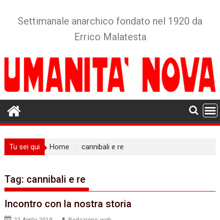
Skip
to
Settimanale anarchico fondato nel 1920 da
content
Errico Malatesta
Tu sei qui
Home
cannibali e re
Tag:
cannibali e re
Incontro con la nostra storia