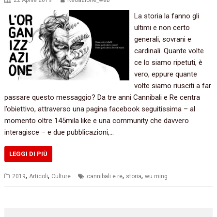
22 Aprile 2019
Redazione_web
La storia la fanno gli
ultimi e non certo
generali, sovrani e
cardinali. Quante volte
ce lo siamo ripetuti, è
vero, eppure quante
volte siamo riusciti a far
passare questo messaggio? Da tre anni Cannibali e Re centra
l’obiettivo, attraverso una pagina facebook seguitissima – al
momento oltre 145mila like e una community che davvero
interagisce – e due pubblicazioni,…
LEGGI DI PIÙ
,
,
,
,
2019
Articoli
Culture
cannibali e re
storia
wu ming