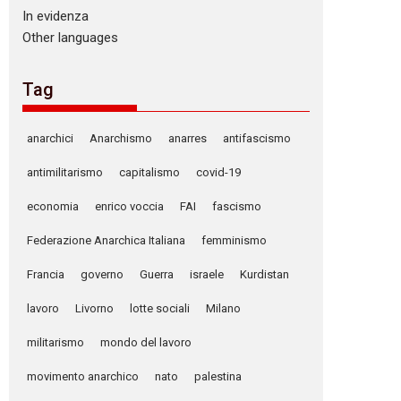
In evidenza
Other languages
Tag
anarchici
Anarchismo
anarres
antifascismo
antimilitarismo
capitalismo
covid-19
economia
enrico voccia
FAI
fascismo
Federazione Anarchica Italiana
femminismo
Francia
governo
Guerra
israele
Kurdistan
lavoro
Livorno
lotte sociali
Milano
militarismo
mondo del lavoro
movimento anarchico
nato
palestina