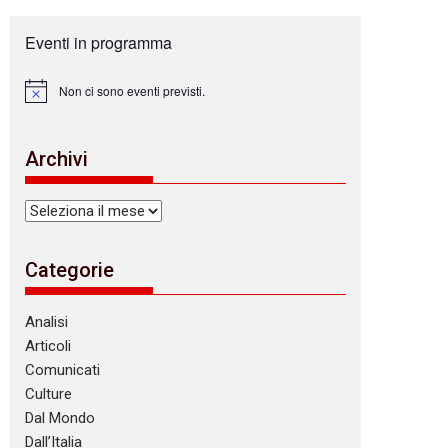
Eventi in programma
Non ci sono eventi previsti.
N
o
t
i
Archivi
c
e
Archivi
Categorie
Analisi
Articoli
Comunicati
Culture
Dal Mondo
Dall’Italia