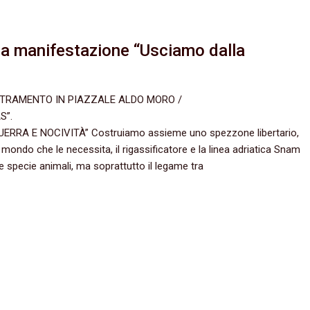
la manifestazione “Usciamo dalla
ENTRAMENTO IN PIAZZALE ALDO MORO /
S”.
RA E NOCIVITÀ” Costruiamo assieme uno spezzone libertario,
 il mondo che le necessita, il rigassificatore e la linea adriatica Snam
re specie animali, ma soprattutto il legame tra