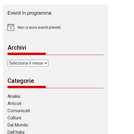
Eventi in programma
Non ci sono eventi previsti.
N
o
t
i
Archivi
c
e
Archivi
Categorie
Analisi
Articoli
Comunicati
Culture
Dal Mondo
Dall’Italia