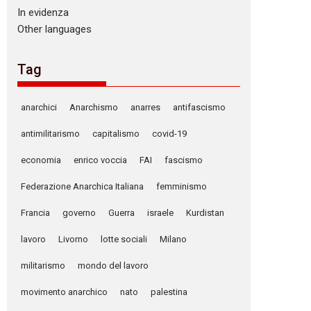
In evidenza
Other languages
Tag
anarchici
Anarchismo
anarres
antifascismo
antimilitarismo
capitalismo
covid-19
economia
enrico voccia
FAI
fascismo
Federazione Anarchica Italiana
femminismo
Francia
governo
Guerra
israele
Kurdistan
lavoro
Livorno
lotte sociali
Milano
militarismo
mondo del lavoro
movimento anarchico
nato
palestina