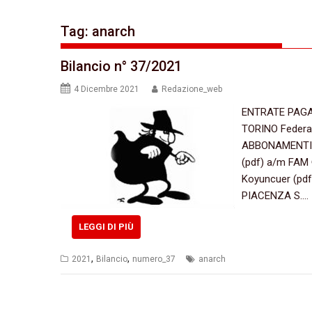
Tag:
anarch
Bilancio n° 37/2021
4 Dicembre 2021
Redazione_web
ENTRATE PAGAM
TORINO Federaz
ABBONAMENTI MI
(pdf) a/m FAM 
Koyuncuer (pdf
PIACENZA S.…
LEGGI DI PIÙ
,
,
2021
Bilancio
numero_37
anarch