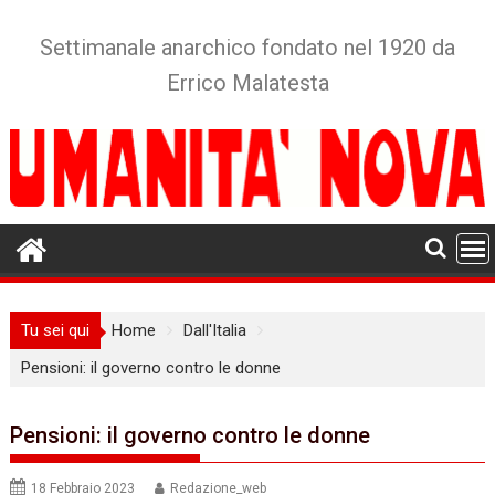
Skip
to
Settimanale anarchico fondato nel 1920 da
content
Errico Malatesta
Tu sei qui
Home
Dall'Italia
Pensioni: il governo contro le donne
Pensioni: il governo contro le donne
18 Febbraio 2023
Redazione_web