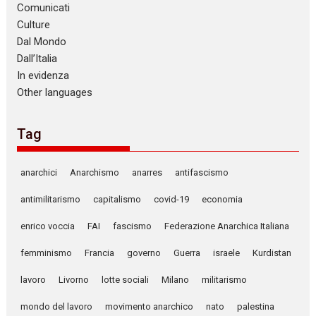
Comunicati
Culture
Dal Mondo
Dall’Italia
In evidenza
Other languages
Tag
anarchici
Anarchismo
anarres
antifascismo
antimilitarismo
capitalismo
covid-19
economia
enrico voccia
FAI
fascismo
Federazione Anarchica Italiana
femminismo
Francia
governo
Guerra
israele
Kurdistan
lavoro
Livorno
lotte sociali
Milano
militarismo
mondo del lavoro
movimento anarchico
nato
palestina