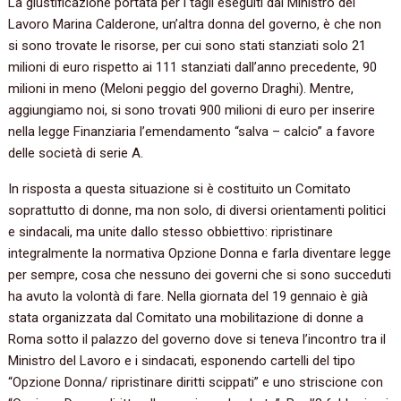
La giustificazione portata per i tagli eseguiti dal Ministro del
Lavoro Marina Calderone, un’altra donna del governo, è che non
si sono trovate le risorse, per cui sono stati stanziati solo 21
milioni di euro rispetto ai 111 stanziati dall’anno precedente, 90
milioni in meno (Meloni peggio del governo Draghi). Mentre,
aggiungiamo noi, si sono trovati 900 milioni di euro per inserire
nella legge Finanziaria l’emendamento “salva – calcio” a favore
delle società di serie A.
In risposta a questa situazione si è costituito un Comitato
soprattutto di donne, ma non solo, di diversi orientamenti politici
e sindacali, ma unite dallo stesso obbiettivo: ripristinare
integralmente la normativa Opzione Donna e farla diventare legge
per sempre, cosa che nessuno dei governi che si sono succeduti
ha avuto la volontà di fare. Nella giornata del 19 gennaio è già
stata organizzata dal Comitato una mobilitazione di donne a
Roma sotto il palazzo del governo dove si teneva l’incontro tra il
Ministro del Lavoro e i sindacati, esponendo cartelli del tipo
“Opzione Donna/ ripristinare diritti scippati” e uno striscione con