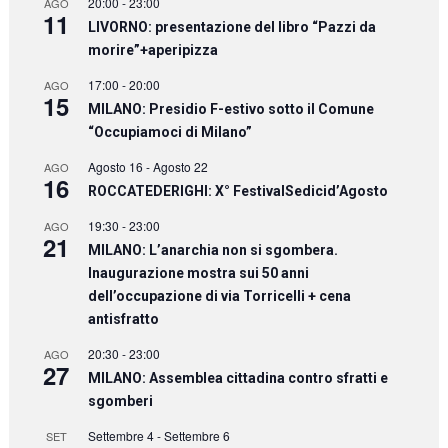
20:00
-
23:00
AGO
11
LIVORNO: presentazione del libro “Pazzi da
morire”+aperipizza
17:00
-
20:00
AGO
15
MILANO: Presidio F-estivo sotto il Comune
“Occupiamoci di Milano”
Agosto 16
-
Agosto 22
AGO
16
ROCCATEDERIGHI: X° FestivalSedicid’Agosto
19:30
-
23:00
AGO
21
MILANO: L’anarchia non si sgombera.
Inaugurazione mostra sui 50 anni
dell’occupazione di via Torricelli + cena
antisfratto
20:30
-
23:00
AGO
27
MILANO: Assemblea cittadina contro sfratti e
sgomberi
Settembre 4
-
Settembre 6
SET