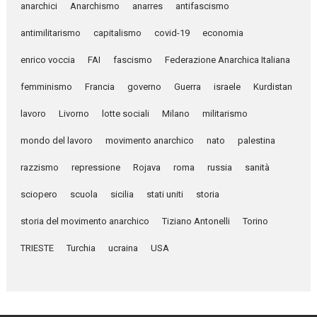
anarchici
Anarchismo
anarres
antifascismo
antimilitarismo
capitalismo
covid-19
economia
enrico voccia
FAI
fascismo
Federazione Anarchica Italiana
femminismo
Francia
governo
Guerra
israele
Kurdistan
lavoro
Livorno
lotte sociali
Milano
militarismo
mondo del lavoro
movimento anarchico
nato
palestina
razzismo
repressione
Rojava
roma
russia
sanità
sciopero
scuola
sicilia
stati uniti
storia
storia del movimento anarchico
Tiziano Antonelli
Torino
TRIESTE
Turchia
ucraina
USA