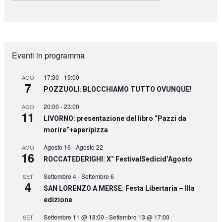
Eventi in programma
17:30
-
19:00
AGO
7
POZZUOLI: BLOCCHIAMO TUTTO OVUNQUE!
20:00
-
23:00
AGO
11
LIVORNO: presentazione del libro “Pazzi da
morire”+aperipizza
Agosto 16
-
Agosto 22
AGO
16
ROCCATEDERIGHI: X° FestivalSedicid’Agosto
Settembre 4
-
Settembre 6
SET
4
SAN LORENZO A MERSE: Festa Libertaria – IIIa
edizione
Settembre 11 @ 18:00
-
Settembre 13 @ 17:00
SET