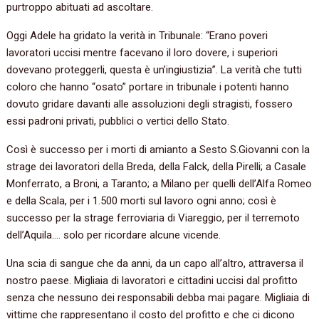
purtroppo abituati ad ascoltare.
Oggi Adele ha gridato la verità in Tribunale: “Erano poveri
lavoratori uccisi mentre facevano il loro dovere, i superiori
dovevano proteggerli, questa è un’ingiustizia”. La verità che tutti
coloro che hanno “osato” portare in tribunale i potenti hanno
dovuto gridare davanti alle assoluzioni degli stragisti, fossero
essi padroni privati, pubblici o vertici dello Stato.
Così è successo per i morti di amianto a Sesto S.Giovanni con la
strage dei lavoratori della Breda, della Falck, della Pirelli; a Casale
Monferrato, a Broni, a Taranto; a Milano per quelli dell’Alfa Romeo
e della Scala, per i 1.500 morti sul lavoro ogni anno; così è
successo per la strage ferroviaria di Viareggio, per il terremoto
dell’Aquila…. solo per ricordare alcune vicende.
Una scia di sangue che da anni, da un capo all’altro, attraversa il
nostro paese. Migliaia di lavoratori e cittadini uccisi dal profitto
senza che nessuno dei responsabili debba mai pagare. Migliaia di
vittime che rappresentano il costo del profitto e che ci dicono