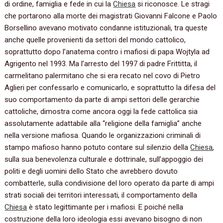
di ordine, famiglia e fede in cui la
Chiesa
si riconosce. Le stragi
che portarono alla morte dei magistrati Giovanni Falcone e Paolo
Borsellino avevano motivato condanne istituzionali, tra queste
anche quelle provenienti da settori del mondo cattolico,
soprattutto dopo l’anatema contro i mafiosi di papa Wojtyla ad
Agrigento nel 1993. Ma l’arresto del 1997 di padre Frittitta, il
carmelitano palermitano che si era recato nel covo di Pietro
Aglieri per confessarlo e comunicarlo, e soprattutto la difesa del
suo comportamento da parte di ampi settori delle gerarchie
cattoliche, dimostra come ancora oggi la fede cattolica sia
assolutamente adattabile alla “religione della famiglia” anche
nella versione mafiosa. Quando le organizzazioni criminali di
stampo mafioso hanno potuto contare sul silenzio della
Chiesa
,
sulla sua benevolenza culturale e dottrinale, sull’appoggio dei
politi e degli uomini dello Stato che avrebbero dovuto
combatterle, sulla condivisione del loro operato da parte di ampi
strati sociali dei territori interessati, il comportamento della
Chiesa
è stato legittimante per i mafiosi. E poiché nella
costruzione della loro ideologia essi avevano bisogno di non