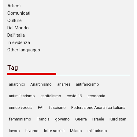
Articoli
Comunicati
Culture
Dal Mondo
Dall’Italia
In evidenza
Other languages
Tag
anarchici
Anarchismo
anarres
antifascismo
antimilitarismo
capitalismo
covid-19
economia
enrico voccia
FAI
fascismo
Federazione Anarchica Italiana
femminismo
Francia
governo
Guerra
israele
Kurdistan
lavoro
Livorno
lotte sociali
Milano
militarismo