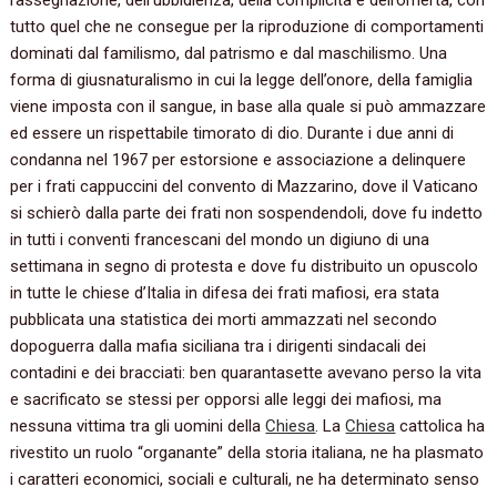
rassegnazione, dell’ubbidienza, della complicità e dell’omertà, con
tutto quel che ne consegue per la riproduzione di comportamenti
dominati dal familismo, dal patrismo e dal maschilismo. Una
forma di giusnaturalismo in cui la legge dell’onore, della famiglia
viene imposta con il sangue, in base alla quale si può ammazzare
ed essere un rispettabile timorato di dio. Durante i due anni di
condanna nel 1967 per estorsione e associazione a delinquere
per i frati cappuccini del convento di Mazzarino, dove il Vaticano
si schierò dalla parte dei frati non sospendendoli, dove fu indetto
in tutti i conventi francescani del mondo un digiuno di una
settimana in segno di protesta e dove fu distribuito un opuscolo
in tutte le chiese d’Italia in difesa dei frati mafiosi, era stata
pubblicata una statistica dei morti ammazzati nel secondo
dopoguerra dalla mafia siciliana tra i dirigenti sindacali dei
contadini e dei bracciati: ben quarantasette avevano perso la vita
e sacrificato se stessi per opporsi alle leggi dei mafiosi, ma
nessuna vittima tra gli uomini della
Chiesa
. La
Chiesa
cattolica ha
rivestito un ruolo “organante” della storia italiana, ne ha plasmato
i caratteri economici, sociali e culturali, ne ha determinato senso