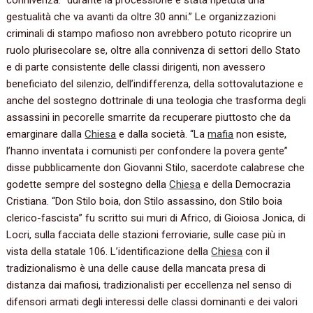
connivenza: “durante la processione è stata ripetuta una
gestualità che va avanti da oltre 30 anni.” Le organizzazioni
criminali di stampo mafioso non avrebbero potuto ricoprire un
ruolo plurisecolare se, oltre alla connivenza di settori dello Stato
e di parte consistente delle classi dirigenti, non avessero
beneficiato del silenzio, dell’indifferenza, della sottovalutazione e
anche del sostegno dottrinale di una teologia che trasforma degli
assassini in pecorelle smarrite da recuperare piuttosto che da
emarginare dalla
Chiesa
e dalla società. “La
mafia
non esiste,
l’hanno inventata i comunisti per confondere la povera gente”
disse pubblicamente don Giovanni Stilo, sacerdote calabrese che
godette sempre del sostegno della
Chiesa
e della Democrazia
Cristiana. “Don Stilo boia, don Stilo assassino, don Stilo boia
clerico-fascista” fu scritto sui muri di Africo, di Gioiosa Jonica, di
Locri, sulla facciata delle stazioni ferroviarie, sulle case più in
vista della statale 106. L’identificazione della
Chiesa
con il
tradizionalismo è una delle cause della mancata presa di
distanza dai mafiosi, tradizionalisti per eccellenza nel senso di
difensori armati degli interessi delle classi dominanti e dei valori