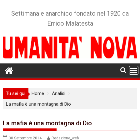
Skip
to
Settimanale anarchico fondato nel 1920 da
content
Errico Malatesta
Tu sei qui
Home
Analisi
La mafia è una montagna di Dio
La mafia è una montagna di Dio
30 Settembre 2014
Redazione_web