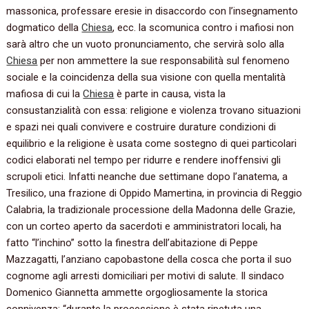
massonica, professare eresie in disaccordo con l’insegnamento
dogmatico della
Chiesa
, ecc. la scomunica contro i mafiosi non
sarà altro che un vuoto pronunciamento, che servirà solo alla
Chiesa
per non ammettere la sue responsabilità sul fenomeno
sociale e la coincidenza della sua visione con quella mentalità
mafiosa di cui la
Chiesa
è parte in causa, vista la
consustanzialità con essa: religione e violenza trovano situazioni
e spazi nei quali convivere e costruire durature condizioni di
equilibrio e la religione è usata come sostegno di quei particolari
codici elaborati nel tempo per ridurre e rendere inoffensivi gli
scrupoli etici. Infatti neanche due settimane dopo l’anatema, a
Tresilico, una frazione di Oppido Mamertina, in provincia di Reggio
Calabria, la tradizionale processione della Madonna delle Grazie,
con un corteo aperto da sacerdoti e amministratori locali, ha
fatto “l’inchino” sotto la finestra dell’abitazione di Peppe
Mazzagatti, l’anziano capobastone della cosca che porta il suo
cognome agli arresti domiciliari per motivi di salute. Il sindaco
Domenico Giannetta ammette orgogliosamente la storica