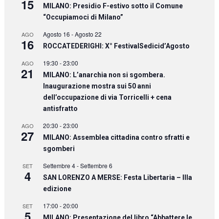
15
MILANO: Presidio F-estivo sotto il Comune
“Occupiamoci di Milano”
Agosto 16
-
Agosto 22
AGO
16
ROCCATEDERIGHI: X° FestivalSedicid’Agosto
19:30
-
23:00
AGO
21
MILANO: L’anarchia non si sgombera.
Inaugurazione mostra sui 50 anni
dell’occupazione di via Torricelli + cena
antisfratto
20:30
-
23:00
AGO
27
MILANO: Assemblea cittadina contro sfratti e
sgomberi
Settembre 4
-
Settembre 6
SET
4
SAN LORENZO A MERSE: Festa Libertaria – IIIa
edizione
17:00
-
20:00
SET
5
MILANO: Presentazione del libro “Abbattere le