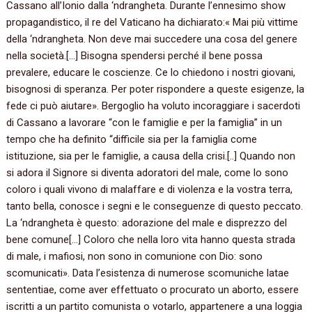
Cassano all’Ionio dalla ‘ndrangheta. Durante l’ennesimo show
propagandistico, il re del Vaticano ha dichiarato:« Mai più vittime
della ‘ndrangheta. Non deve mai succedere una cosa del genere
nella società.[…] Bisogna spendersi perché il bene possa
prevalere, educare le coscienze. Ce lo chiedono i nostri giovani,
bisognosi di speranza. Per poter rispondere a queste esigenze, la
fede ci può aiutare». Bergoglio ha voluto incoraggiare i sacerdoti
di Cassano a lavorare “con le famiglie e per la famiglia” in un
tempo che ha definito “difficile sia per la famiglia come
istituzione, sia per le famiglie, a causa della crisi.[..] Quando non
si adora il Signore si diventa adoratori del male, come lo sono
coloro i quali vivono di malaffare e di violenza e la vostra terra,
tanto bella, conosce i segni e le conseguenze di questo peccato.
La ‘ndrangheta è questo: adorazione del male e disprezzo del
bene comune[…] Coloro che nella loro vita hanno questa strada
di male, i mafiosi, non sono in comunione con Dio: sono
scomunicati». Data l’esistenza di numerose scomuniche latae
sententiae, come aver effettuato o procurato un aborto, essere
iscritti a un partito comunista o votarlo, appartenere a una loggia