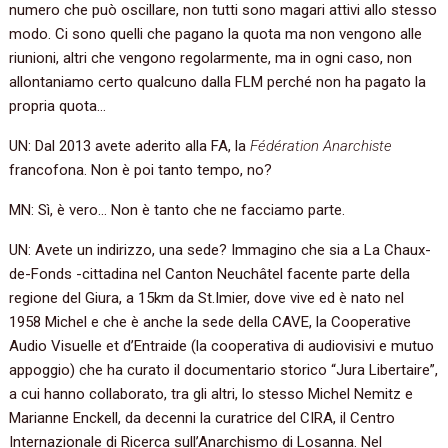
numero che può oscillare, non tutti sono magari attivi allo stesso
modo. Ci sono quelli che pagano la quota ma non vengono alle
riunioni, altri che vengono regolarmente, ma in ogni caso, non
allontaniamo certo qualcuno dalla FLM perché non ha pagato la
propria quota…
UN: Dal 2013 avete aderito alla FA, la
Fédération Anarchiste
francofona. Non è poi tanto tempo, no?
MN: Sì, è vero… Non è tanto che ne facciamo parte.
UN: Avete un indirizzo, una sede? Immagino che sia a La Chaux-
de-Fonds -cittadina nel Canton Neuchâtel facente parte della
regione del Giura, a 15km da St.Imier, dove vive ed è nato nel
1958 Michel e che è anche la sede della CAVE, la Cooperative
Audio Visuelle et d’Entraide (la cooperativa di audiovisivi e mutuo
appoggio) che ha curato il documentario storico “Jura Libertaire”,
a cui hanno collaborato, tra gli altri, lo stesso Michel Nemitz e
Marianne Enckell, da decenni la curatrice del CIRA, il Centro
Internazionale di Ricerca sull’Anarchismo di Losanna. Nel