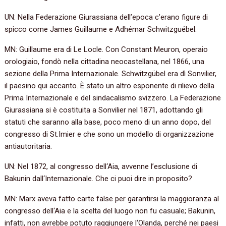
UN: Nella Federazione Giurassiana dell’epoca c’erano figure di
spicco come James Guillaume e Adhémar Schwitzguébel.
MN: Guillaume era di Le Locle. Con Constant Meuron, operaio
orologiaio, fondò nella cittadina neocastellana, nel 1866, una
sezione della Prima Internazionale. Schwitzgübel era dì Sonvilier,
il paesino qui accanto. È stato un altro esponente di rilievo della
Prima Internazionale e del sindacalismo svizzero. La Federazione
Giurassiana si è costituita a Sonvilier nel 1871, adottando gli
statuti che saranno alla base, poco meno di un anno dopo, del
congresso di St.Imier e che sono un modello di organizzazione
antiautoritaria.
UN: Nel 1872, al congresso dell‘Aia, avvenne l’esclusione di
Bakunin dall‘Internazionale. Che ci puoi dire in proposito?
MN: Marx aveva fatto carte false per garantirsi la maggioranza al
congresso dell‘Aia e la scelta del luogo non fu casuale; Bakunin,
infatti, non avrebbe potuto raggiungere l‘Olanda, perché nei paesi