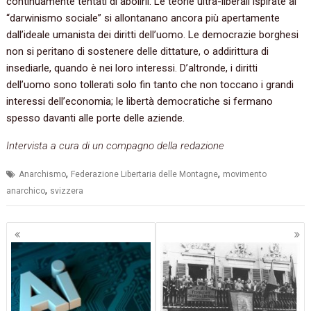
continuamente tentati di abolirli. Le teorie ultra-liberali ispirate al
“darwinismo sociale” si allontanano ancora più apertamente
dall’ideale umanista dei diritti dell’uomo. Le democrazie borghesi
non si peritano di sostenere delle dittature, o addirittura di
insediarle, quando è nei loro interessi. D’altronde, i diritti
dell’uomo sono tollerati solo fin tanto che non toccano i grandi
interessi dell’economia; le libertà democratiche si fermano
spesso davanti alle porte delle aziende.
Intervista a cura di un compagno della redazione
,
,
Anarchismo
Federazione Libertaria delle Montagne
movimento
,
anarchico
svizzera
Navigazione
articoli