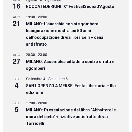
16
ROCCATEDERIGHI: X° FestivalSedicid’Agosto
19:30
-
23:00
AGO
21
MILANO: L’anarchia non si sgombera.
Inaugurazione mostra sui 50 anni
dell’occupazione di via Torricelli + cena
antisfratto
20:30
-
23:00
AGO
27
MILANO: Assemblea cittadina contro sfratti e
sgomberi
Settembre 4
-
Settembre 6
SET
4
SAN LORENZO A MERSE: Festa Libertaria – IIIa
edizione
17:00
-
20:00
SET
5
MILANO: Presentazione del libro “Abbattere le
mura del cielo”-iniziative antisfratto di via
Torricelli