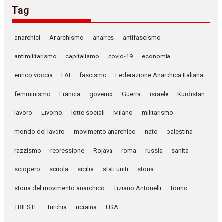
Tag
anarchici
Anarchismo
anarres
antifascismo
antimilitarismo
capitalismo
covid-19
economia
enrico voccia
FAI
fascismo
Federazione Anarchica Italiana
femminismo
Francia
governo
Guerra
israele
Kurdistan
lavoro
Livorno
lotte sociali
Milano
militarismo
mondo del lavoro
movimento anarchico
nato
palestina
razzismo
repressione
Rojava
roma
russia
sanità
sciopero
scuola
sicilia
stati uniti
storia
storia del movimento anarchico
Tiziano Antonelli
Torino
TRIESTE
Turchia
ucraina
USA