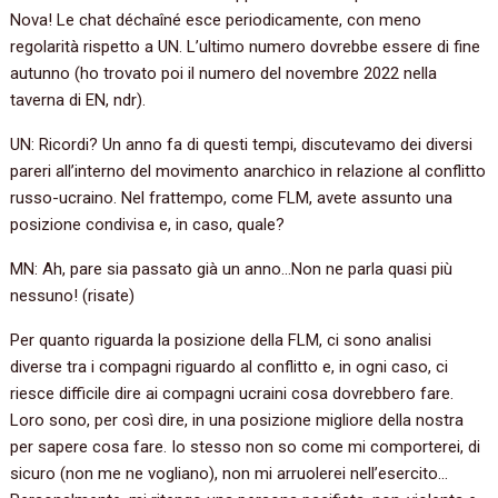
Nova! Le chat déchaîné esce periodicamente, con meno
regolarità rispetto a UN. L’ultimo numero dovrebbe essere di fine
autunno (ho trovato poi il numero del novembre 2022 nella
taverna di EN, ndr).
UN: Ricordi? Un anno fa di questi tempi, discutevamo dei diversi
pareri all’interno del movimento anarchico in relazione al conflitto
russo-ucraino. Nel frattempo, come FLM, avete assunto una
posizione condivisa e, in caso, quale?
MN: Ah, pare sia passato già un anno…Non ne parla quasi più
nessuno! (risate)
Per quanto riguarda la posizione della FLM, ci sono analisi
diverse tra i compagni riguardo al conflitto e, in ogni caso, ci
riesce difficile dire ai compagni ucraini cosa dovrebbero fare.
Loro sono, per così dire, in una posizione migliore della nostra
per sapere cosa fare. Io stesso non so come mi comporterei, di
sicuro (non me ne vogliano), non mi arruolerei nell’esercito…