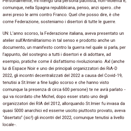
Personalmente, mi ritengo una persona pacifista, non-violenta e,
comunque, nella Spagna repubblicana, penso, anzi spero…che
avrei preso le armi contro Franco. Quel che posso dire, è che
come Federazione, sosteniamo i disertori di tutte le guerre.
UN: L’anno scorso, la Federazione italiana, aveva presentato un
atelier sull’Antimilitarismo in tal senso e prodotto anche un
documento, un manifesto contro la guerra nel quale si parla, per
l’appunto, del sostegno a tutti i disertori e di adottare, ad
esempio, pratiche come il disfattismo rivoluzionario. Axl (anche
lui di Espace Noir e uno dei principali organizzatori dei RiA-D
2022, gli incontri decentralizzati del 2022 a causa del Covid-19,
tenutisi a St.Imier a fine luglio scorso e che hanno visto
comunque la presenza di circa 600 persone) te ne avrà parlato -
qui va ricordato che Michel, dopo esser stato uno degli
organizzatori dei RIA del 2012, allorquando St.Imier fu invasa da
quasi 5000 anarchici ed esserne uscito piuttosto provato, aveva
“disertato” (sic!) gli incontri del 2022, comunque tenutisi a livello
locale-.