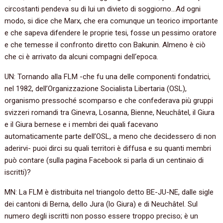
circostanti pendeva su di lui un divieto di soggiorno…Ad ogni
modo, si dice che Marx, che era comunque un teorico importante
e che sapeva difendere le proprie tesi, fosse un pessimo oratore
e che temesse il confronto diretto con Bakunin. Almeno è ciò
che ci è arrivato da alcuni compagni dell‘epoca.
UN: Tornando alla FLM -che fu una delle componenti fondatrici,
nel 1982, dell’Organizzazione Socialista Libertaria (OSL),
organismo pressoché scomparso e che confederava più gruppi
svizzeri romandi tra Ginevra, Losanna, Bienne, Neuchâtel, il Giura
e il Giura bernese e i membri dei quali facevano
automaticamente parte dell’OSL, a meno che decidessero di non
aderirvi- puoi dirci su quali territori è diffusa e su quanti membri
può contare (sulla pagina Facebook si parla di un centinaio di
iscritti)?
MN: La FLM è distribuita nel triangolo detto BE-JU-NE, dalle sigle
dei cantoni di Berna, dello Jura (lo Giura) e di Neuchâtel. Sul
numero degli iscritti non posso essere troppo preciso; è un