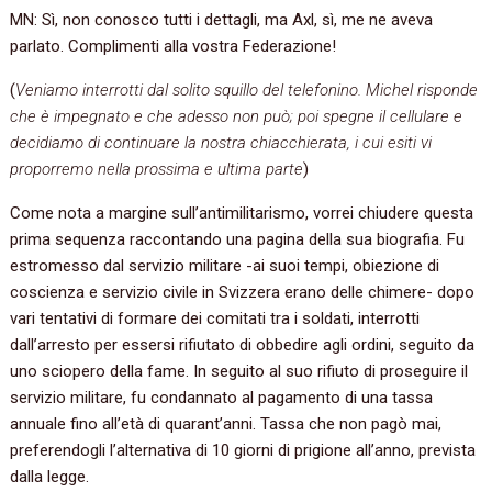
MN: Sì, non conosco tutti i dettagli, ma Axl, sì, me ne aveva
parlato. Complimenti alla vostra Federazione!
(
Veniamo interrotti dal solito squillo del telefonino. Michel risponde
che è impegnato e che adesso non può; poi spegne il cellulare e
decidiamo di continuare la nostra chiacchierata, i cui esiti vi
proporremo nella prossima e ultima parte
)
Come nota a margine sull’antimilitarismo, vorrei chiudere questa
prima sequenza raccontando una pagina della sua biografia. Fu
estromesso dal servizio militare -ai suoi tempi, obiezione di
coscienza e servizio civile in Svizzera erano delle chimere- dopo
vari tentativi di formare dei comitati tra i soldati, interrotti
dall’arresto per essersi rifiutato di obbedire agli ordini, seguito da
uno sciopero della fame. In seguito al suo rifiuto di proseguire il
servizio militare, fu condannato al pagamento di una tassa
annuale fino all’età di quarant’anni. Tassa che non pagò mai,
preferendogli l’alternativa di 10 giorni di prigione all’anno, prevista
dalla legge.