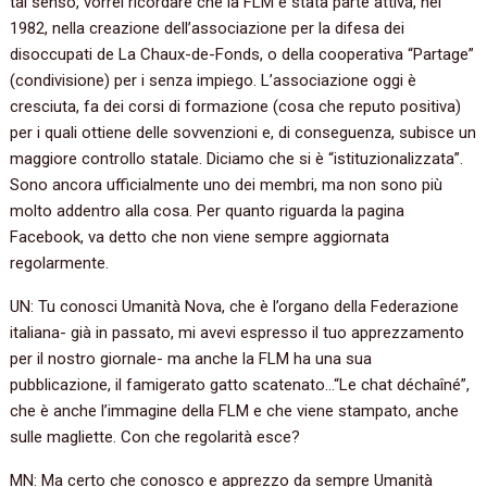
tal senso, vorrei ricordare che la FLM è stata parte attiva, nel
1982, nella creazione dell’associazione per la difesa dei
disoccupati de La Chaux-de-Fonds, o della cooperativa “Partage”
(condivisione) per i senza impiego. L’associazione oggi è
cresciuta, fa dei corsi di formazione (cosa che reputo positiva)
per i quali ottiene delle sovvenzioni e, di conseguenza, subisce un
maggiore controllo statale. Diciamo che si è “istituzionalizzata”.
Sono ancora ufficialmente uno dei membri, ma non sono più
molto addentro alla cosa. Per quanto riguarda la pagina
Facebook, va detto che non viene sempre aggiornata
regolarmente.
UN: Tu conosci Umanità Nova, che è l’organo della Federazione
italiana- già in passato, mi avevi espresso il tuo apprezzamento
per il nostro giornale- ma anche la FLM ha una sua
pubblicazione, il famigerato gatto scatenato…“Le chat déchaîné”,
che è anche l’immagine della FLM e che viene stampato, anche
sulle magliette. Con che regolarità esce?
MN: Ma certo che conosco e apprezzo da sempre Umanità