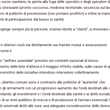
socio-sanitario, la spinta alla fuga delle operatici e degli operatori d
più stressanti (pronto soccorso, medicina territoriale, sicurezza sul la
no di politiche di prevenzione (non portano profitto!) e infine la ma
nti di partecipazione dal basso in sanità.
 spinge sempre più le persone, oramai ridotte a “clienti”, a rinunciare 
e ulteriori costi sia direttamente sia tramite mutue e assicurazioni
 come il
o “welfare aziendale” previsto nei contratti nazionali di lavoro.
ento delle liste d’attesa è il maggior effetto visibile; sulle cause di 
promotrici delle iniziative intendono intervenire collettivamente.
 obiettivi comuni sono il contrasto alle politiche di “austerità” che
o gli armamenti con un progressivo aumento dei fondi destinati alle
limitando gli investimenti e i fondi destinati alla sanità e ai diritti sociali,
 di un ente pubblico di ricerca e di produzione di farmaci essenziali, 
di universali diritti alle cure, una adeguata considerazione delle diver