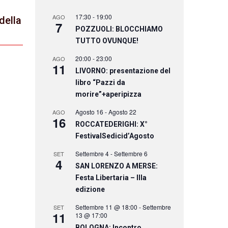
17:30
-
19:00
AGO
 della
7
POZZUOLI: BLOCCHIAMO
TUTTO OVUNQUE!
20:00
-
23:00
AGO
11
LIVORNO: presentazione del
libro “Pazzi da
morire”+aperipizza
Agosto 16
-
Agosto 22
AGO
16
ROCCATEDERIGHI: X°
FestivalSedicid’Agosto
Settembre 4
-
Settembre 6
SET
4
SAN LORENZO A MERSE:
Festa Libertaria – IIIa
edizione
Settembre 11 @ 18:00
-
Settembre
SET
11
13 @ 17:00
BOLOGNA: Incontro