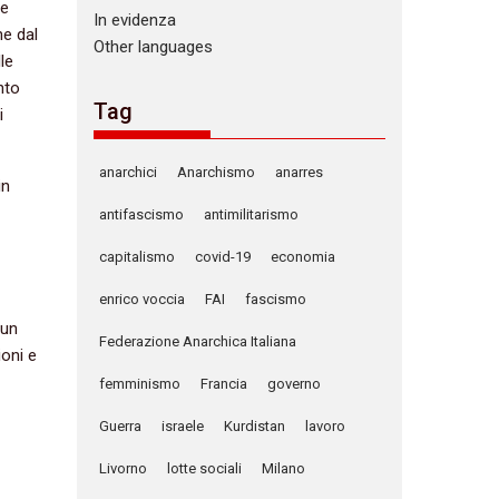
ve
In evidenza
ne dal
Other languages
le
nto
Tag
i
anarchici
Anarchismo
anarres
in
antifascismo
antimilitarismo
capitalismo
covid-19
economia
enrico voccia
FAI
fascismo
 un
Federazione Anarchica Italiana
ioni e
femminismo
Francia
governo
Guerra
israele
Kurdistan
lavoro
Livorno
lotte sociali
Milano