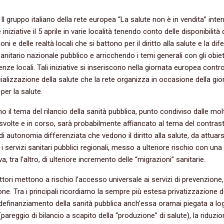
 Il gruppo italiano della rete europea “La salute non è in vendita” inte
 iniziative il 5 aprile in varie località tenendo conto delle disponibilità 
ni e delle realtà locali che si battono per il diritto alla salute e la dif
sanitario nazionale pubblico e arricchendo i temi generali con gli obiet
enze locali. Tali iniziative si inseriscono nella giornata europea contro
lizzazione della salute che la rete organizza in occasione della gio
per la salute.
o il tema del rilancio della sanità pubblica, punto condiviso dalle mol
e svolte e in corso, sarà probabilmente affiancato al tema del contrast
 di autonomia differenziata che vedono il diritto alla salute, da attuars
i servizi sanitari pubblici regionali, messo a ulteriore rischio con una
a, tra l’altro, di ulteriore incremento delle “migrazioni” sanitarie.
attori mettono a rischio l’accesso universale ai servizi di prevenzione,
ione. Tra i principali ricordiamo la sempre più estesa privatizzazione d
il definanziamento della sanità pubblica anch’essa oramai piegata a lo
(pareggio di bilancio a scapito della “produzione” di salute), la riduzio