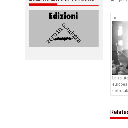
appello
Navig
artico
La salute
europea 
della sal
Relate