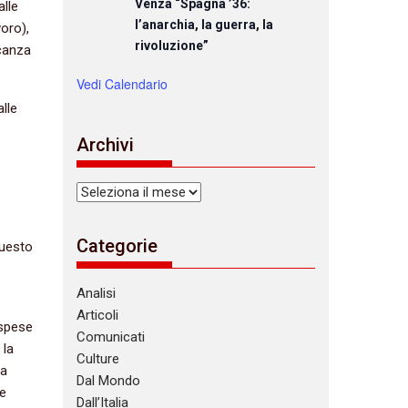
Venza “Spagna ’36:
alle
l’anarchia, la guerra, la
voro),
rivoluzione”
ncanza
Vedi Calendario
alle
Archivi
Archivi
Categorie
questo
Analisi
Articoli
 spese
Comunicati
 la
Culture
la
Dal Mondo
se
Dall’Italia