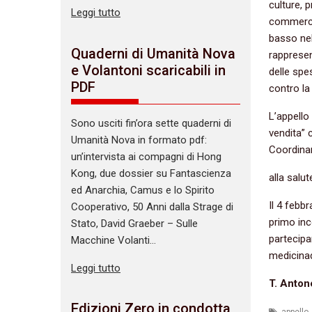
culture, p
Leggi tutto
commercia
basso nel
Quaderni di Umanità Nova
rappresen
e Volantoni scaricabili in
delle spes
PDF
contro la
L’appello
Sono usciti fin’ora sette quaderni di
vendita” 
Umanità Nova in formato pdf:
Coordinam
un’intervista ai compagni di Hong
Kong, due dossier su Fantascienza
alla salu
ed Anarchia, Camus e lo Spirito
Il 4 febb
Cooperativo, 50 Anni dalla Strage di
primo inc
Stato, David Graeber – Sulle
partecipa
Macchine Volanti…
medicina
Leggi tutto
T. Antone
Edizioni Zero in condotta