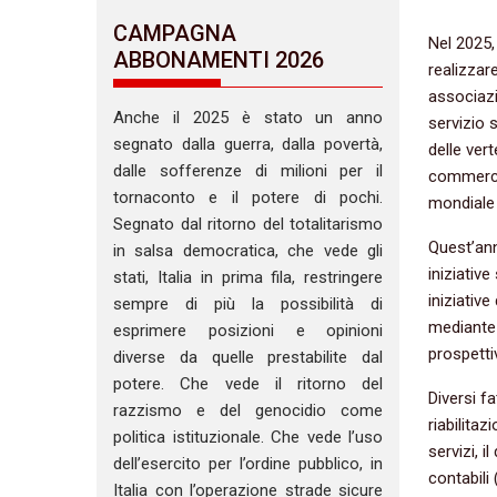
CAMPAGNA
Nel 2025,
ABBONAMENTI 2026
realizzare
associazio
Anche il 2025 è stato un anno
servizio 
segnato dalla guerra, dalla povertà,
delle vert
dalle sofferenze di milioni per il
commercia
tornaconto e il potere di pochi.
mondiale 
Segnato dal ritorno del totalitarismo
Quest’ann
in salsa democratica, che vede gli
iniziativ
stati, Italia in prima fila, restringere
iniziative
sempre di più la possibilità di
mediante 
esprimere posizioni e opinioni
prospettiv
diverse da quelle prestabilite dal
potere. Che vede il ritorno del
Diversi f
razzismo e del genocidio come
riabilitaz
politica istituzionale. Che vede l’uso
servizi, 
dell’esercito per l’ordine pubblico, in
contabili 
Italia con l’operazione strade sicure