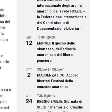
internazionale degli archivi
nde
anarchici della rete FICEDL —
delle
la Federazione Internazionale
esa del
dei Centri studi e di
tivi
Documentazione Libertari
 la
10:00
-
20:00
SET
rnata
12
EMPOLI: Il giorno dello
sbattezzo, dell’editoria
anarchica e del libero
te
pensiero
o alle
i
Ottobre 2
-
Ottobre 4
OTT
2
MASSENZATICO: Accordi
libertari Festival della
canzone anarchica
 cura e
Tutto il giorno
ei
OTT
24
giche
REGGIO EMILIA: Giornata di
Studi in memoria di Claudio
ne del