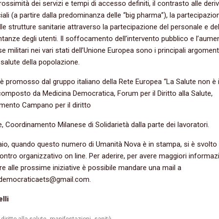
rossimità dei servizi e tempi di accesso definiti, il contrasto alle deri
li (a partire dalla predominanza delle “big pharma”), la partecipazio
le strutture sanitarie attraverso la partecipazione del personale e del
tanze degli utenti. Il soffocamento dell’intervento pubblico e l’aume
e militari nei vari stati dell’Unione Europea sono i principali argoment
 salute della popolazione.
 è promosso dal gruppo italiano della Rete Europea “La Salute non è 
composto da Medicina Democratica, Forum per il Diritto alla Salute,
ento Campano per il diritto
te, Coordinamento Milanese di Solidarietà dalla parte dei lavoratori.
raio, quando questo numero di Umanità Nova è in stampa, si è svolto
ontro organizzativo on line. Per aderire, per avere maggiori informaz
re alle prossime iniziative è possibile mandare una mail a
democraticaets@gmail.com.
lli
,
,
,