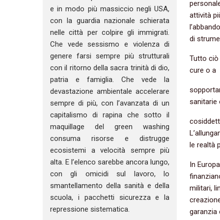
personale 
e in modo più massiccio negli USA,
attività 
con la guardia nazionale schierata
l’abbando
nelle città per colpire gli immigrati.
di strume
Che vede sessismo e violenza di
genere farsi sempre più strutturali
Tutto ciò
con il ritorno della sacra trinità di dio,
cure o a
patria e famiglia. Che vede la
sopportar
devastazione ambientale accelerare
sanitarie
sempre di più, con l’avanzata di un
capitalismo di rapina che sotto il
cosiddett
maquillage del green washing
L’allungam
consuma risorse e distrugge
le realtà 
ecosistemi a velocità sempre più
alta. E l’elenco sarebbe ancora lungo,
In Europa,
con gli omicidi sul lavoro, lo
finanzian
smantellamento della sanità e della
militari, 
scuola, i pacchetti sicurezza e la
creazione
repressione sistematica.
garanzia 