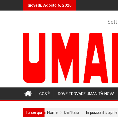
Skip
giovedì, Agosto 6, 2026
to
content
Sett
COS’È
DOVE TROVARE UMANITÀ NOVA
Tu sei qui
Home
Dall'Italia
In piazza il 5 april