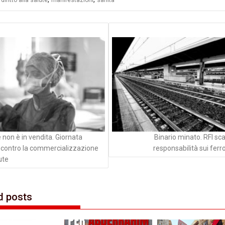
diritto alla salute
manifestazioni
sanità
azione
li
 non è in vendita. Giornata
Binario minato. RFI sca
contro la commercializzazione
responsabilità sui ferro
ute
d posts