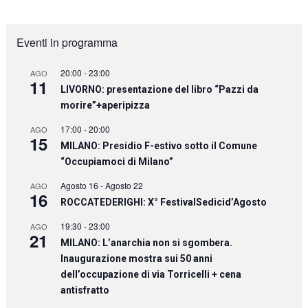
Eventi in programma
20:00
-
23:00
AGO
11
LIVORNO: presentazione del libro “Pazzi da
morire”+aperipizza
17:00
-
20:00
AGO
15
MILANO: Presidio F-estivo sotto il Comune
“Occupiamoci di Milano”
Agosto 16
-
Agosto 22
AGO
16
ROCCATEDERIGHI: X° FestivalSedicid’Agosto
19:30
-
23:00
AGO
21
MILANO: L’anarchia non si sgombera.
Inaugurazione mostra sui 50 anni
dell’occupazione di via Torricelli + cena
antisfratto