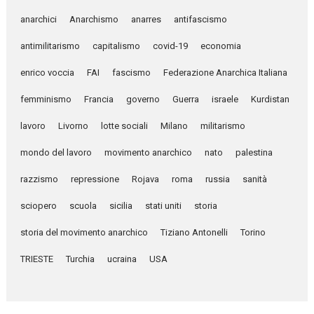
anarchici
Anarchismo
anarres
antifascismo
antimilitarismo
capitalismo
covid-19
economia
enrico voccia
FAI
fascismo
Federazione Anarchica Italiana
femminismo
Francia
governo
Guerra
israele
Kurdistan
lavoro
Livorno
lotte sociali
Milano
militarismo
mondo del lavoro
movimento anarchico
nato
palestina
razzismo
repressione
Rojava
roma
russia
sanità
sciopero
scuola
sicilia
stati uniti
storia
storia del movimento anarchico
Tiziano Antonelli
Torino
TRIESTE
Turchia
ucraina
USA