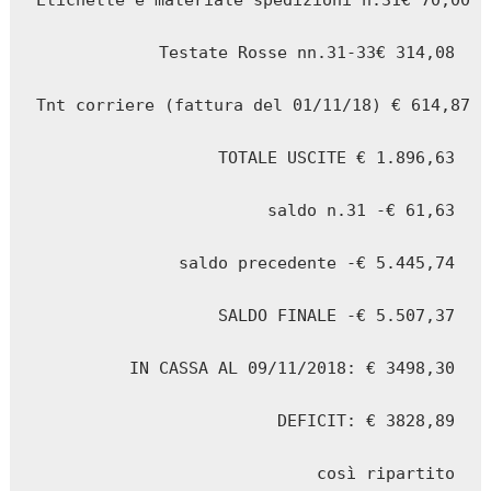
Etichette e materiale spedizioni n.31€ 70,00

Testate Rosse nn.31-33€ 314,08

Tnt corriere (fattura del 01/11/18) € 614,87

TOTALE USCITE € 1.896,63

saldo n.31 -€ 61,63

saldo precedente -€ 5.445,74

SALDO FINALE -€ 5.507,37

IN CASSA AL 09/11/2018: € 3498,30

DEFICIT: € 3828,89

così ripartito
