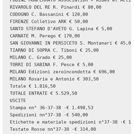
FUBINE MONFERRATO Association « Aides et Actio
RIVAROLO DEL RE R. Pinardi € 80,00

CODOGNO C. Bassanini € 120,00

FIRENZE Colletivo ARK € 50,00

SANTO STEFANO D'AVETO G. Lapina € 5,00

CARNATE M. Perego € 170,00

SAN GIOVANNI IN PERSICETO S. Montanari € 45,00

TIARNO DI SOPRA C. Tiboni € 25,00

MILANO C. Grado € 25,00

TORRI DI SABINA F. Pesce € 5,00

MILANO Edizioni zeroincondotta € 696,00

MILANO Rosaria e Antonio € 303,50

Totale € 1.816,50

TOTALE ENTRATE € 5.529,50

USCITE

Stampa nn° 36-37-38 -€ 1.498,53

Spedizioni nn°37-38 -€ 540,00

Etichette e materiale spedizioni n°37-38 -€ 14
Testate Rosse nn°37-38 -€ 314,08
