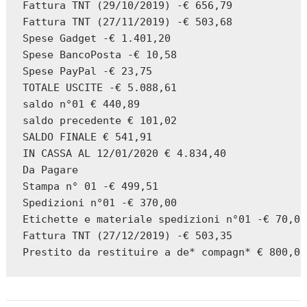
Fattura TNT (29/10/2019) -€ 656,79

Fattura TNT (27/11/2019) -€ 503,68

Spese Gadget -€ 1.401,20

Spese BancoPosta -€ 10,58

Spese PayPal -€ 23,75

TOTALE USCITE -€ 5.088,61

saldo n°01 € 440,89

saldo precedente € 101,02

SALDO FINALE € 541,91

IN CASSA AL 12/01/2020 € 4.834,40

Da Pagare

Stampa n° 01 -€ 499,51

Spedizioni n°01 -€ 370,00

Etichette e materiale spedizioni n°01 -€ 70,00

Fattura TNT (27/12/2019) -€ 503,35

Prestito da restituire a de* compagn* € 800,00