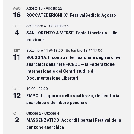
Agosto 16
-
Agosto 22
AGO
16
ROCCATEDERIGHI: X° FestivalSedicid’Agosto
Settembre 4
-
Settembre 6
SET
4
SAN LORENZO A MERSE: Festa Libertaria – IIIa
edizione
Settembre 11 @ 18:00
-
Settembre 13 @ 17:00
SET
11
BOLOGNA: Incontro internazionale degli archivi
anarchici della rete FICEDL — la Federazione
Internazionale dei Centri studi e di
Documentazione Libertari
10:00
-
20:00
SET
12
EMPOLI: Il giorno dello sbattezzo, dell’editoria
anarchica e del libero pensiero
Ottobre 2
-
Ottobre 4
OTT
2
MASSENZATICO: Accordi libertari Festival della
canzone anarchica