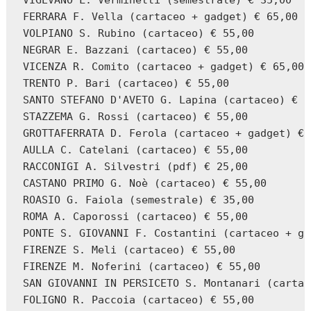
VIGEVANO L. Verminetti (semestrale) € 35,00

FERRARA F. Vella (cartaceo + gadget) € 65,00

VOLPIANO S. Rubino (cartaceo) € 55,00

NEGRAR E. Bazzani (cartaceo) € 55,00

VICENZA R. Comito (cartaceo + gadget) € 65,00

TRENTO P. Bari (cartaceo) € 55,00

SANTO STEFANO D'AVETO G. Lapina (cartaceo) € 5
STAZZEMA G. Rossi (cartaceo) € 55,00

GROTTAFERRATA D. Ferola (cartaceo + gadget) € 
AULLA C. Catelani (cartaceo) € 55,00

RACCONIGI A. Silvestri (pdf) € 25,00

CASTANO PRIMO G. Noè (cartaceo) € 55,00

ROASIO G. Faiola (semestrale) € 35,00

ROMA A. Caporossi (cartaceo) € 55,00

PONTE S. GIOVANNI F. Costantini (cartaceo + ga
FIRENZE S. Meli (cartaceo) € 55,00

FIRENZE M. Noferini (cartaceo) € 55,00

SAN GIOVANNI IN PERSICETO S. Montanari (cartac
FOLIGNO R. Paccoia (cartaceo) € 55,00
