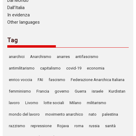
Dal Mondo
Dall’Italia
In evidenza
Other languages
Tag
anarchici
Anarchismo
anarres
antifascismo
antimilitarismo
capitalismo
covid-19
economia
enrico voccia
FAI
fascismo
Federazione Anarchica Italiana
femminismo
Francia
governo
Guerra
israele
Kurdistan
lavoro
Livorno
lotte sociali
Milano
militarismo
mondo del lavoro
movimento anarchico
nato
palestina
razzismo
repressione
Rojava
roma
russia
sanità