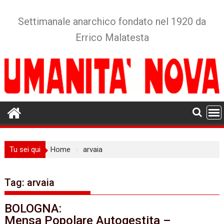
Skip
to
Settimanale anarchico fondato nel 1920 da
content
Errico Malatesta
Tu sei qui
Home
arvaia
Tag:
arvaia
BOLOGNA:
Mensa Popolare Autogestita –