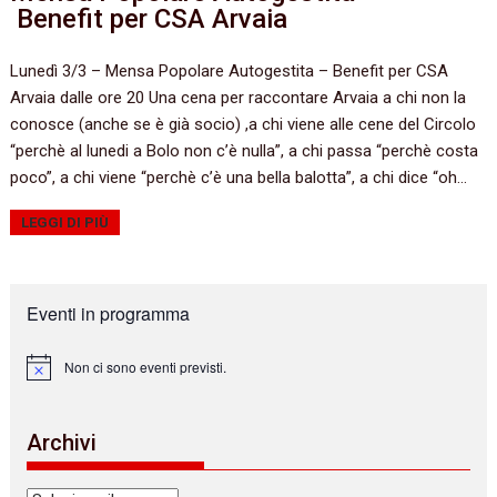
Benefit per CSA Arvaia
Lunedì 3/3 – Mensa Popolare Autogestita – Benefit per CSA
Arvaia dalle ore 20 Una cena per raccontare Arvaia a chi non la
conosce (anche se è già socio) ,a chi viene alle cene del Circolo
“perchè al lunedi a Bolo non c’è nulla”, a chi passa “perchè costa
poco”, a chi viene “perchè c’è una bella balotta”, a chi dice “oh…
LEGGI DI PIÙ
Eventi in programma
Non ci sono eventi previsti.
N
o
t
i
Archivi
c
e