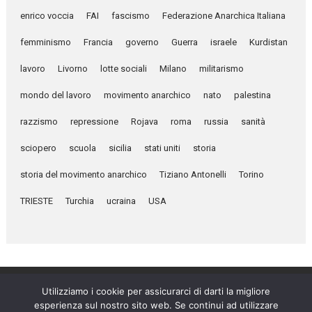
enrico voccia
FAI
fascismo
Federazione Anarchica Italiana
femminismo
Francia
governo
Guerra
israele
Kurdistan
lavoro
Livorno
lotte sociali
Milano
militarismo
mondo del lavoro
movimento anarchico
nato
palestina
razzismo
repressione
Rojava
roma
russia
sanità
sciopero
scuola
sicilia
stati uniti
storia
storia del movimento anarchico
Tiziano Antonelli
Torino
TRIESTE
Turchia
ucraina
USA
Utilizziamo i cookie per assicurarci di darti la migliore
esperienza sul nostro sito web. Se continui ad utilizzare
Umanità Nova © 2026