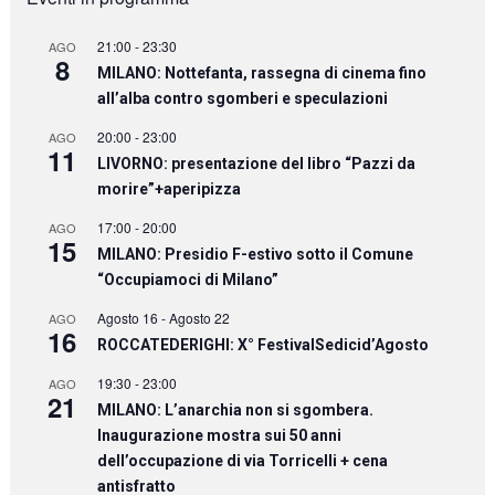
21:00
-
23:30
AGO
8
MILANO: Nottefanta, rassegna di cinema fino
all’alba contro sgomberi e speculazioni
20:00
-
23:00
AGO
11
LIVORNO: presentazione del libro “Pazzi da
morire”+aperipizza
17:00
-
20:00
AGO
15
MILANO: Presidio F-estivo sotto il Comune
“Occupiamoci di Milano”
Agosto 16
-
Agosto 22
AGO
16
ROCCATEDERIGHI: X° FestivalSedicid’Agosto
19:30
-
23:00
AGO
21
MILANO: L’anarchia non si sgombera.
Inaugurazione mostra sui 50 anni
dell’occupazione di via Torricelli + cena
antisfratto