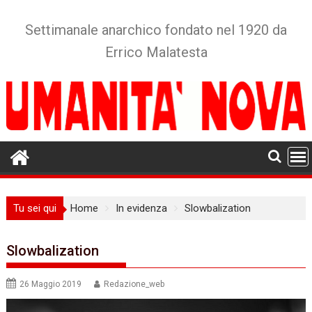
Skip
to
Settimanale anarchico fondato nel 1920 da
content
Errico Malatesta
Tu sei qui
Home
In evidenza
Slowbalization
Slowbalization
26 Maggio 2019
Redazione_web