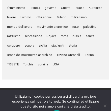
femminismo
Francia
governo
Guerra
israele
Kurdistan
lavoro
Livorno
lotte sociali
Milano
militarismo
mondo del lavoro
movimento anarchico
nato
palestina
razzismo
repressione
Rojava
roma
russia
sanità
sciopero
scuola
sicilia
stati uniti
storia
storia del movimento anarchico
Tiziano Antonelli
Torino
TRIESTE
Turchia
ucraina
USA
Utilizziamo i cookie per assicurarci di darti la migliore
esperienza sul nostro sito web. Se continui ad utilizzare
Umanità Nova © 2026
questo sito noi siamo sicuri che ti sia gradito.