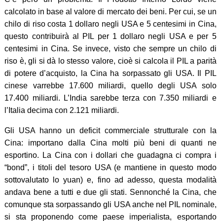
calcolato in base al valore di mercato dei beni. Per cui, se un
chilo di riso costa 1 dollaro negli USA e 5 centesimi in Cina,
questo contribuirà al PIL per 1 dollaro negli USA e per 5
centesimi in Cina. Se invece, visto che sempre un chilo di
riso è, gli si dà lo stesso valore, cioè si calcola il PIL a parità
di potere d’acquisto, la Cina ha sorpassato gli USA. Il PIL
cinese varrebbe 17.600 miliardi, quello degli USA solo
17.400 miliardi. L’India sarebbe terza con 7.350 miliardi e
l’Italia decima con 2.121 miliardi.
Gli USA hanno un deficit commerciale strutturale con la
Cina: importano dalla Cina molti più beni di quanti ne
esportino. La Cina con i dollari che guadagna ci compra i
“bond”, i titoli del tesoro USA (e mantiene in questo modo
sottovalutato lo yuan) e, fino ad adesso, questa modalità
andava bene a tutti e due gli stati. Sennonché la Cina, che
comunque sta sorpassando gli USA anche nel PIL nominale,
si sta proponendo come paese imperialista, esportando