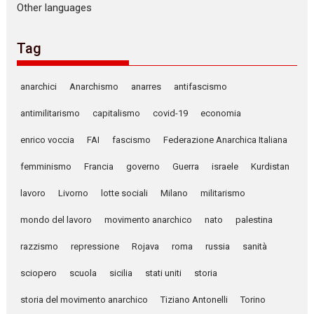
Other languages
Tag
anarchici
Anarchismo
anarres
antifascismo
antimilitarismo
capitalismo
covid-19
economia
enrico voccia
FAI
fascismo
Federazione Anarchica Italiana
femminismo
Francia
governo
Guerra
israele
Kurdistan
lavoro
Livorno
lotte sociali
Milano
militarismo
mondo del lavoro
movimento anarchico
nato
palestina
razzismo
repressione
Rojava
roma
russia
sanità
sciopero
scuola
sicilia
stati uniti
storia
storia del movimento anarchico
Tiziano Antonelli
Torino