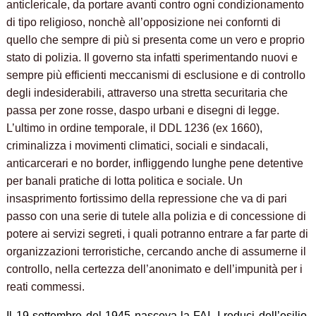
anticlericale, da portare avanti contro ogni condizionamento
di tipo religioso, nonchè all’opposizione nei confornti di
quello che sempre di più si presenta come un vero e proprio
stato di polizia. Il governo sta infatti sperimentando nuovi e
sempre più efficienti meccanismi di esclusione e di controllo
degli indesiderabili, attraverso una stretta securitaria che
passa per zone rosse, daspo urbani e disegni di legge.
L’ultimo in ordine temporale, il DDL 1236 (ex 1660),
criminalizza i movimenti climatici, sociali e sindacali,
anticarcerari e no border, infliggendo lunghe pene detentive
per banali pratiche di lotta politica e sociale. Un
insasprimento fortissimo della repressione che va di pari
passo con una serie di tutele alla polizia e di concessione di
potere ai servizi segreti, i quali potranno entrare a far parte di
organizzazioni terroristiche, cercando anche di assumerne il
controllo, nella certezza dell’anonimato e dell’impunità per i
reati commessi.
Il 19 settembre del 1945 nasceva la FAI. I reduci dell’esilio,