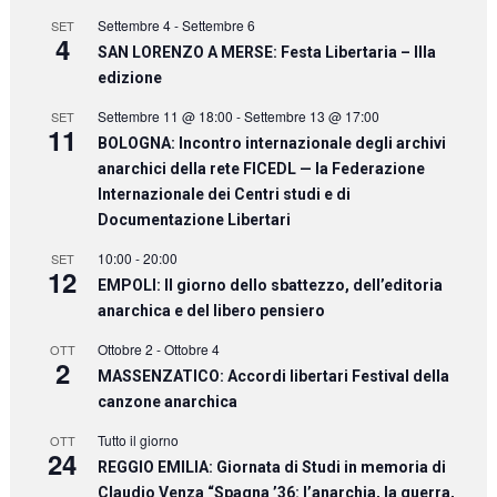
Settembre 4
-
Settembre 6
SET
4
SAN LORENZO A MERSE: Festa Libertaria – IIIa
edizione
Settembre 11 @ 18:00
-
Settembre 13 @ 17:00
SET
11
BOLOGNA: Incontro internazionale degli archivi
anarchici della rete FICEDL — la Federazione
Internazionale dei Centri studi e di
Documentazione Libertari
10:00
-
20:00
SET
12
EMPOLI: Il giorno dello sbattezzo, dell’editoria
anarchica e del libero pensiero
Ottobre 2
-
Ottobre 4
OTT
2
MASSENZATICO: Accordi libertari Festival della
canzone anarchica
Tutto il giorno
OTT
24
REGGIO EMILIA: Giornata di Studi in memoria di
Claudio Venza “Spagna ’36: l’anarchia, la guerra,