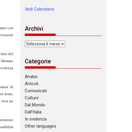
Vedi Calendario
Archivi
larne con
vvisorie
Archivi
vinto del
Categorie
 liberato
pevolezza
Analisi
Articoli
nanza di
Comunicati
sì fosse,
Culture
i reca un
Dal Mondo
Dall’Italia
In evidenza
esistono
Other languages
ssibilità