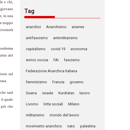
le e chi,
ù giovane
Tag
e, in una
in troppo
anarchici
Anarchismo
anarres
diventerà
antifascismo
antimilitarismo
 conferma
capitalismo
covid-19
economia
ritto del
enrico voccia
FAI
fascismo
Federazione Anarchica Italiana
ione sul
tata.
femminismo
Francia
governo
 che sarà
Guerra
israele
Kurdistan
lavoro
 il quale
Livorno
lotte sociali
Milano
 più che
militarismo
mondo del lavoro
movimento anarchico
nato
palestina