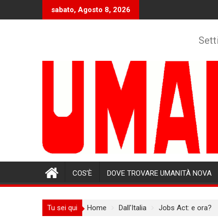
Skip
sabato, Agosto 8, 2026
to
content
Sett
COS’È
DOVE TROVARE UMANITÀ NOVA
Tu sei qui
Home
Dall'Italia
Jobs Act: e ora?