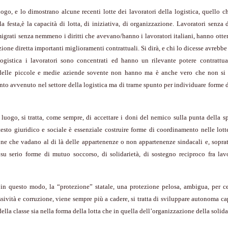
ogo, e lo dimostrano alcune recenti lotte dei lavoratori della logistica, quello c
lla festa,è la capacità di lotta, di iniziativa, di organizzazione. Lavoratori senza di
grati senza nemmeno i diritti che avevano/hanno i lavoratori italiani, hanno ott
zione diretta importanti miglioramenti contrattuali. Si dirà, e chi lo dicesse avrebbe
logistica i lavoratori sono concentrati ed hanno un rilevante potere contrattua
 delle piccole e medie aziende sovente non hanno ma è anche vero che non si t
nto avvenuto nel settore della logistica ma di trarne spunto per individuare forme 
luogo, si tratta, come sempre, di accettare i doni del nemico sulla punta della s
sto giuridico e sociale è essenziale costruire forme di coordinamento nelle lott
ne che vadano al di là delle appartenenze o non appartenenze sindacali e, soprat
su serio forme di mutuo soccorso, di solidarietà, di sostegno reciproco fra lav
in questo modo, la “protezione” statale, una protezione pelosa, ambigua, per cer
ssività e corruzione, viene sempre più a cadere, si tratta di sviluppare autonoma ca
ella classe sia nella forma della lotta che in quella dell’organizzazione della solida