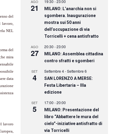
19:30
-
23:00
AGO
21
MILANO: L’anarchia non si
sgombera. Inaugurazione
enso del
mostra sui 50 anni
 lavoro,
dell’occupazione di via
erla
NEL
Torricelli + cena antisfratto
20:30
-
23:00
AGO
forma del
27
MILANO: Assemblea cittadina
che mira
contro sfratti e sgomberi
pensabile
Settembre 4
-
Settembre 6
SET
ossibile
4
SAN LORENZO A MERSE:
sere data
Festa Libertaria – IIIa
curazione
edizione
ssistenza
17:00
-
20:00
SET
5
MILANO: Presentazione del
libro “Abbattere le mura del
cielo”-iniziative antisfratto di
el lavoro
via Torricelli
 Europea,