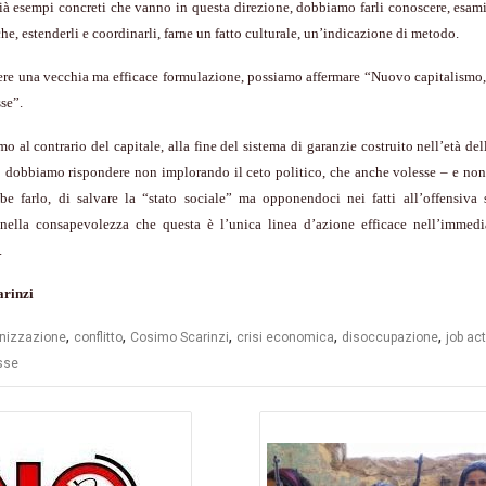
à esempi concreti che vanno in questa direzione, dobbiamo farli conoscere, esami
che, estenderli e coordinarli, farne un fatto culturale, un’indicazione di metodo.
ere una vecchia ma efficace formulazione, possiamo affermare “Nuovo capitalismo
sse”.
mo al contrario del capitale, alla fine del sistema di garanzie costruito nell’età del
o dobbiamo rispondere non implorando il ceto politico, che anche volesse – e non
be farlo, di salvare la “stato sociale” ma opponendoci nei fatti all’offensiva s
a nella consapevolezza che questa è l’unica linea d’azione efficace nell’immedi
.
rinzi
,
,
,
,
,
nizzazione
conflitto
Cosimo Scarinzi
crisi economica
disoccupazione
job act
asse
azione
li