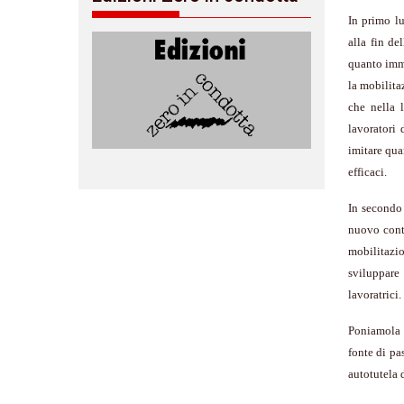
In primo lu
alla fin de
quanto immi
la mobilita
che nella 
lavoratori
imitare qua
efficaci.
In secondo 
nuovo conte
mobilitazio
sviluppare 
lavoratrici.
Poniamola 
fonte di pa
autotutela d