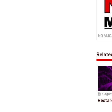
NO MUOS 
Relate
6 Agos
Restar