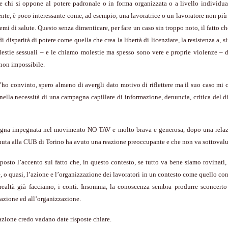
e chi si oppone al potere padronale o in forma organizzata o a livello individua
te, è poco interessante come, ad esempio, una lavoratrice o un lavoratore non pi
emi di salute. Questo senza dimenticare, per fare un caso sin troppo noto, il fatto ch
i disparità di potere come quella che crea la libertà di licenziare, la resistenza a, s
lestie sessuali – e le chiamo molestie ma spesso sono vere e proprie violenze – 
e non impossibile.
’ho convinto, spero almeno di avergli dato motivo di riflettere ma il suo caso mi
lla necessità di una campagna capillare di informazione, denuncia, critica del di
na impegnata nel movimento NO TAV e molto brava e generosa, dopo una relaz
nuta alla CUB di Torino ha avuto una reazione preoccupante e che non va sottovalu
, posto l’accento sul fatto che, in questo contesto, se tutto va bene siamo rovinati,
, o quasi, l’azione e l’organizzazione dei lavoratori in un contesto come quello con
 realtà già facciamo, i conti. Insomma, la conoscenza sembra produrre sconcerto
’azione ed all’organizzazione.
azione credo vadano date risposte chiare.