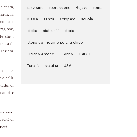
he conta,
razzismo
repressione
Rojava
roma
ritti, in
russia
sanità
sciopero
scuola
enuto con
 ragione,
sicilia
stati uniti
storia
le che i
storia del movimento anarchico
ratta di
di azione
Tiziano Antonelli
Torino
TRIESTE
Turchia
ucraina
USA
pada. nel
e e nella
tutto, di
oratori e
ti versi
pacità di
rietà.