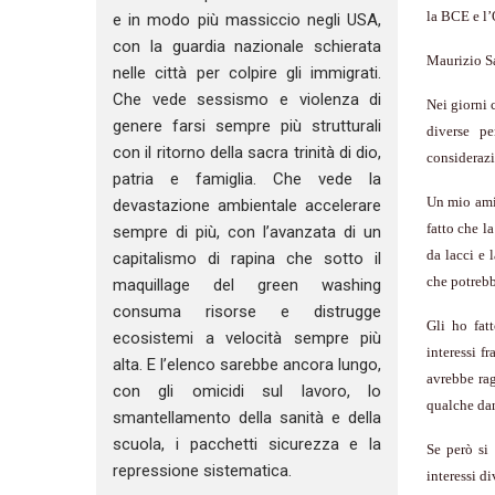
la BCE e l
e in modo più massiccio negli USA,
con la guardia nazionale schierata
Maurizio S
nelle città per colpire gli immigrati.
Che vede sessismo e violenza di
Nei giorni 
genere farsi sempre più strutturali
diverse p
con il ritorno della sacra trinità di dio,
considerazi
patria e famiglia. Che vede la
Un mio amic
devastazione ambientale accelerare
fatto che l
sempre di più, con l’avanzata di un
da lacci e 
capitalismo di rapina che sotto il
che potrebb
maquillage del green washing
consuma risorse e distrugge
Gli ho fat
ecosistemi a velocità sempre più
interessi f
alta. E l’elenco sarebbe ancora lungo,
avrebbe rag
con gli omicidi sul lavoro, lo
qualche da
smantellamento della sanità e della
scuola, i pacchetti sicurezza e la
Se però si
repressione sistematica.
interessi d