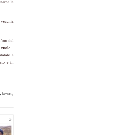
narne le
, vecchia
l’oro del
 vuole –
tatale e
ato e in
,
,
lavoro