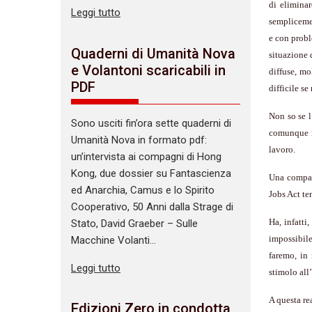
di eliminar
Leggi tutto
semplicemen
e con probl
Quaderni di Umanità Nova
situazione d
e Volantoni scaricabili in
diffuse, mo
PDF
difficile s
Non so se l
Sono usciti fin’ora sette quaderni di
comunque ne
Umanità Nova in formato pdf:
lavoro.
un’intervista ai compagni di Hong
Kong, due dossier su Fantascienza
Una compag
ed Anarchia, Camus e lo Spirito
Jobs Act te
Cooperativo, 50 Anni dalla Strage di
Ha, infatti
Stato, David Graeber – Sulle
impossibile
Macchine Volanti…
faremo, in
Leggi tutto
stimolo all
A questa re
Edizioni Zero in condotta