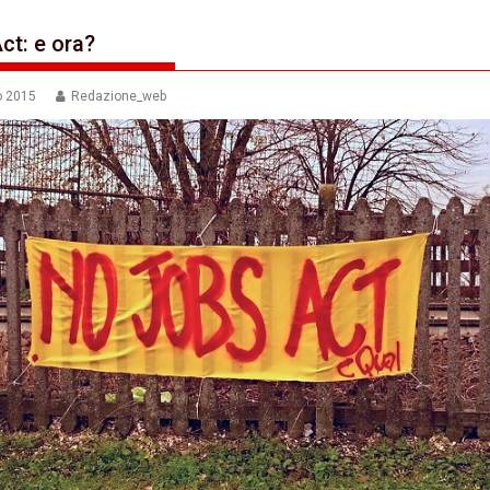
ct: e ora?
o 2015
Redazione_web