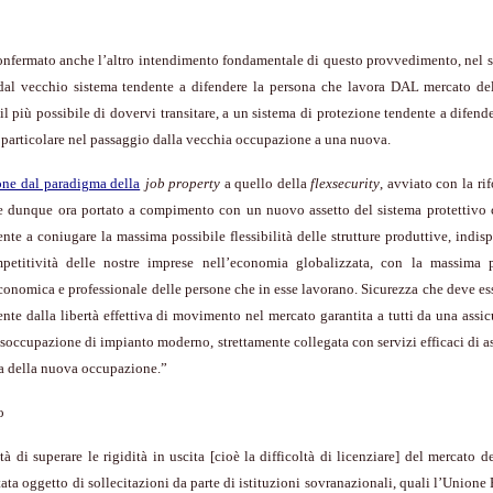
nfermato anche l’altro intendimento fondamentale di questo provvedimento, nel s
dal vecchio sistema tendente a difendere la persona che lavora
DAL
mercato del
il più possibile di dovervi transitare, a un sistema di protezione tendente a difend
 particolare nel passaggio dalla vecchia occupazione a una nuova.
one dal paradigma della
job property
a quello della
flexsecurity
, avviato con la ri
e dunque ora portato a compimento con un nuovo assetto del sistema protettivo 
nte a coniugare la massima possibile flessibilità delle strutture produttive, indis
petitività delle nostre imprese nell’economia globalizzata, con la massima p
conomica e professionale delle persone che in esse lavorano. Sicurezza che deve es
nte dalla libertà effettiva di movimento nel mercato garantita a tutti da una assi
isoccupazione di impianto moderno, strettamente collegata con servizi efficaci di a
ca della nuova occupazione.”
o
tà di superare le rigidità in uscita [cioè la difficoltà di licenziare] del mercato d
stata oggetto di sollecitazioni da parte di istituzioni sovranazionali, quali l’Unione