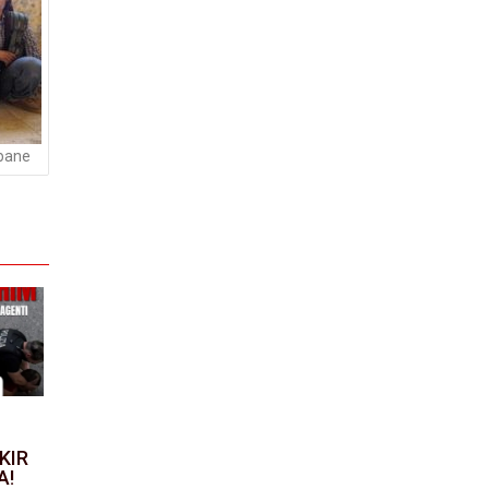
obane
KIR
A!