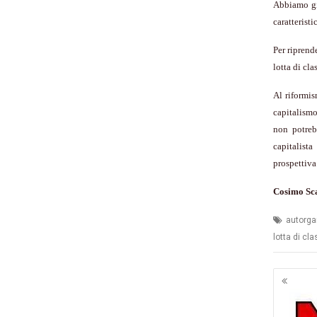
Abbiamo gi
caratteristi
Per riprend
lotta di cla
Al riformis
capitalism
non potreb
capitalist
prospettiva
Cosimo Sca
autorga
lotta di cl
Navig
artico