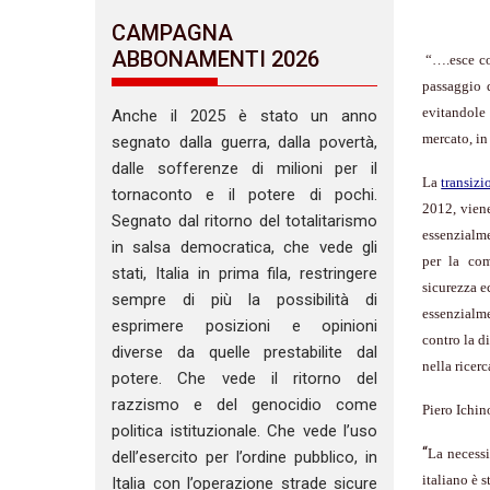
CAMPAGNA
ABBONAMENTI 2026
“….esce co
passaggio 
evitandole 
Anche il 2025 è stato un anno
mercato, in
segnato dalla guerra, dalla povertà,
dalle sofferenze di milioni per il
La
transizi
tornaconto e il potere di pochi.
2012, vien
Segnato dal ritorno del totalitarismo
essenzialme
in salsa democratica, che vede gli
per la com
stati, Italia in prima fila, restringere
sicurezza e
sempre di più la possibilità di
essenzialme
esprimere posizioni e opinioni
contro la d
diverse da quelle prestabilite dal
nella ricer
potere. Che vede il ritorno del
razzismo e del genocidio come
Piero Ichin
politica istituzionale. Che vede l’uso
“
La necessi
dell’esercito per l’ordine pubblico, in
italiano è 
Italia con l’operazione strade sicure