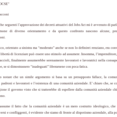
’OCSE”
acconi
che seguenti l’approvazione dei decreti attuativi del Jobs Act mi è avvenuto di par
ersone di diverso orientamento e da questo confronto nascono alcune, pro
oni.
o, orientato a sinistra ma “moderato” anche se non lo definirei renziano, era con
a libertà di licenziare può essere uno stimolo ad assumere. Insomma, l’imprenditore,
laccioli, finalmente assumerebbe serenamente lavoratori e lavoratrici nella consa
e, se si dimostrassero “inadeguati” liberarsene con poca fatica.
to notare che un simile argomento si basa su un presupposto fallace, la comu
ra padroni e lavoratori e l’esistenza di una comunità aziendale. E’ chiaro che, se co
ione il governo visto che si tratterebbe di espellere dalla comunità aziendale ch
nno.
 assume il fatto che la comunità aziendale è un mero costrutto ideologico, che 
iversi e confliggenti, è evidente che siamo di fronte al dispotismo aziendale, alla po