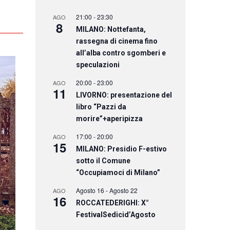
21:00
-
23:30
AGO
8
MILANO: Nottefanta,
rassegna di cinema fino
all’alba contro sgomberi e
speculazioni
20:00
-
23:00
AGO
11
LIVORNO: presentazione del
libro “Pazzi da
morire”+aperipizza
17:00
-
20:00
AGO
15
MILANO: Presidio F-estivo
sotto il Comune
“Occupiamoci di Milano”
Agosto 16
-
Agosto 22
AGO
16
ROCCATEDERIGHI: X°
FestivalSedicid’Agosto