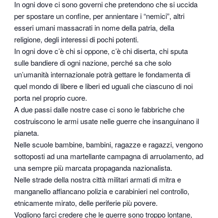
In ogni dove ci sono governi che pretendono che si uccida
per spostare un confine, per annientare i “nemici”, altri
esseri umani massacrati in nome della patria, della
religione, degli interessi di pochi potenti.
In ogni dove c’è chi si oppone, c’è chi diserta, chi sputa
sulle bandiere di ogni nazione, perché sa che solo
un’umanità internazionale potrà gettare le fondamenta di
quel mondo di libere e liberi ed uguali che ciascuno di noi
porta nel proprio cuore.
A due passi dalle nostre case ci sono le fabbriche che
costruiscono le armi usate nelle guerre che insanguinano il
pianeta.
Nelle scuole bambine, bambini, ragazze e ragazzi, vengono
sottoposti ad una martellante campagna di arruolamento, ad
una sempre più marcata propaganda nazionalista.
Nelle strade della nostra città militari armati di mitra e
manganello affiancano polizia e carabinieri nel controllo,
etnicamente mirato, delle periferie più povere.
Vogliono farci credere che le guerre sono troppo lontane,