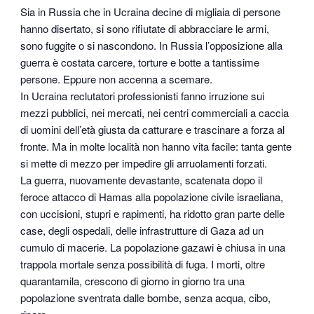
Sia in Russia che in Ucraina decine di migliaia di persone
hanno disertato, si sono rifiutate di abbracciare le armi,
sono fuggite o si nascondono. In Russia l’opposizione alla
guerra è costata carcere, torture e botte a tantissime
persone. Eppure non accenna a scemare.
In Ucraina reclutatori professionisti fanno irruzione sui
mezzi pubblici, nei mercati, nei centri commerciali a caccia
di uomini dell’età giusta da catturare e trascinare a forza al
fronte. Ma in molte località non hanno vita facile: tanta gente
si mette di mezzo per impedire gli arruolamenti forzati.
La guerra, nuovamente devastante, scatenata dopo il
feroce attacco di Hamas alla popolazione civile israeliana,
con uccisioni, stupri e rapimenti, ha ridotto gran parte delle
case, degli ospedali, delle infrastrutture di Gaza ad un
cumulo di macerie. La popolazione gazawi è chiusa in una
trappola mortale senza possibilità di fuga. I morti, oltre
quarantamila, crescono di giorno in giorno tra una
popolazione sventrata dalle bombe, senza acqua, cibo,