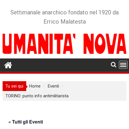
Skip
to
Settimanale anarchico fondato nel 1920 da
content
Errico Malatesta
Tu sei qui
Home
Eventi
TORINO: punto info antimilitarista
« Tutti gli Eventi