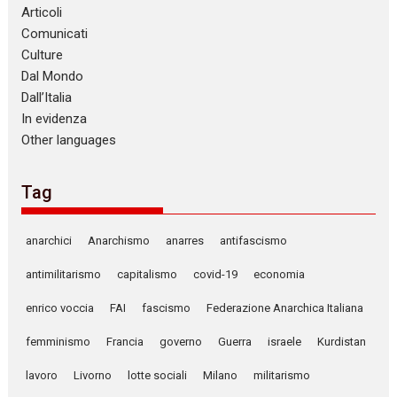
Articoli
Comunicati
Culture
Dal Mondo
Dall’Italia
In evidenza
Other languages
Tag
anarchici
Anarchismo
anarres
antifascismo
antimilitarismo
capitalismo
covid-19
economia
enrico voccia
FAI
fascismo
Federazione Anarchica Italiana
femminismo
Francia
governo
Guerra
israele
Kurdistan
lavoro
Livorno
lotte sociali
Milano
militarismo