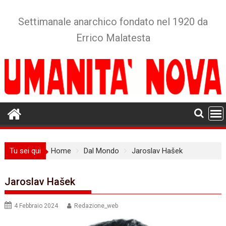
Skip
to
Settimanale anarchico fondato nel 1920 da
content
Errico Malatesta
Tu sei qui
Home
Dal Mondo
Jaroslav Hašek
Jaroslav Hašek
4 Febbraio 2024
Redazione_web