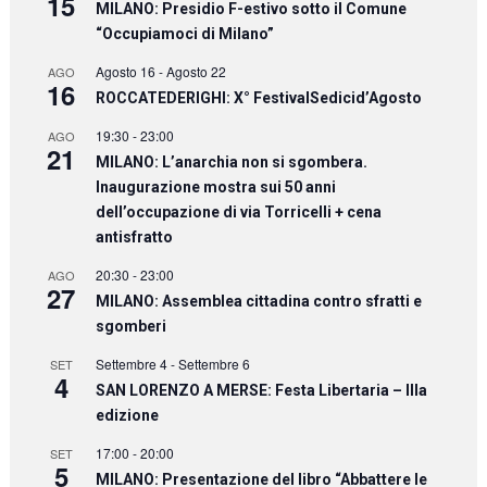
15
MILANO: Presidio F-estivo sotto il Comune
“Occupiamoci di Milano”
Agosto 16
-
Agosto 22
AGO
16
ROCCATEDERIGHI: X° FestivalSedicid’Agosto
19:30
-
23:00
AGO
21
MILANO: L’anarchia non si sgombera.
Inaugurazione mostra sui 50 anni
dell’occupazione di via Torricelli + cena
antisfratto
20:30
-
23:00
AGO
27
MILANO: Assemblea cittadina contro sfratti e
sgomberi
Settembre 4
-
Settembre 6
SET
4
SAN LORENZO A MERSE: Festa Libertaria – IIIa
edizione
17:00
-
20:00
SET
5
MILANO: Presentazione del libro “Abbattere le