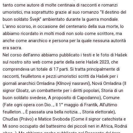
tanto come autore di molte centinaia di racconti e romanzi
umoristici, ma soprattutto grazie al suo romanzo “Il destino del
buon soldato Švejk” ambientato durante la guerra mondiale.
L’anno scorso, in occasione del centenario della sua morte, lo
abbiamo ricordato in molti modi non solo come scrittore, ma
anche come anarchico e persona per la quale nessuna autorità
era sacra.
Nel corso dell’anno abbiamo pubblicato i testi e le foto di Hašek
sul nostro sito web come parte della serie Hašek 2023, che
comprendeva un totale di 17 parti. Si tratta principalmente di
racconti, feuilletons e pezzi umoristici scritti da Hašek per i
giornali anarchici Omladina (Klínový nasravní), Nová Omladina (Il
signor Gloatz, un combattente per i diritti popolari, Storia di un
buon soldato svedese, A proposito di Capodanno), Comune
(Fate ogni opera con Dio…, Il 1° maggio di Frantík, All’ultimo
feuilleton…, È passata una bella notizia…, Storia elettorale),
Chuďas (Právo) e Matice Svoboda (Come il signor catechista e
Mi sono occupato del battesimo dei piccoli neri in Africa, Rodná