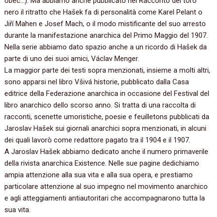
obec…). Ma abbiamo anche pubblicato nel Racconto del toro
nero il ritratto che Hašek fa di personalità come Karel Pelant o
Jiří Mahen e Josef Mach, o il modo mistificante del suo arresto
durante la manifestazione anarchica del Primo Maggio del 1907.
Nella serie abbiamo dato spazio anche a un ricordo di Hašek da
parte di uno dei suoi amici, Václav Menger.
La maggior parte dei testi sopra menzionati, insieme a molti altri,
sono apparsi nel libro Všivá historie, pubblicato dalla Casa
editrice della Federazione anarchica in occasione del Festival del
libro anarchico dello scorso anno. Si tratta di una raccolta di
racconti, scenette umoristiche, poesie e feuilletons pubblicati da
Jaroslav Hašek sui giornali anarchici sopra menzionati, in alcuni
dei quali lavorò come redattore pagato tra il 1904 e il 1907.
A Jaroslav Hašek abbiamo dedicato anche il numero primaverile
della rivista anarchica Existence. Nelle sue pagine dedichiamo
ampia attenzione alla sua vita e alla sua opera, e prestiamo
particolare attenzione al suo impegno nel movimento anarchico
e agli atteggiamenti antiautoritari che accompagnarono tutta la
sua vita.