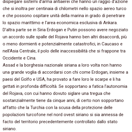
dispiegare sistemi d’arma antiaerei che hanno un raggio d’azione
che si inoltra per centinaia di chilometri nello spazio aereo turco
e che possono ospitare unità della marina in grado di penetrare
lo spazio marittimo e l’area economica esclusiva di Ankara.
D’altra parte se in Siria Erdogan e Putin possono avere negoziato
un accordo sulle spalle del Rojava hanno ben altri disaccordi, più
o meno dormienti e potenzialmente catastrofici, in Caucaso e
nell’Asia Centrale, il polo delle inaccessibilità che si frappone tra
Occidente e Cina.
Assad e la borghesia nazionale siriana a loro volta non hanno
una grande voglia di accordarsi con chi come Erdogan, insieme a
paesi del Golfo e USA, ha provato a fare loro le scarpe e li ha
gettati in profonda difficoltà. Se sopportano a fatica l’autonomia
del Rojava, con cui hanno dovuto siglare una tregua che
sostanzialmente tiene da cinque anni, di certo non sopportano
affatto che la Turchia con la scusa della protezione delle
popolazioni turcofone nel nord ovest siriano si sia annessa de
facto del territorio precedentemente controllato dallo stato
siriano.