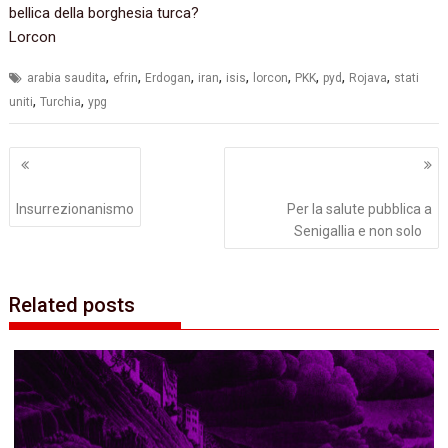
bellica della borghesia turca?
Lorcon
,
,
,
,
,
,
,
,
,
arabia saudita
efrin
Erdogan
iran
isis
lorcon
PKK
pyd
Rojava
stati
,
,
uniti
Turchia
ypg
Navigazione
articoli
Insurrezionanismo
Per la salute pubblica a
Senigallia e non solo
Related posts