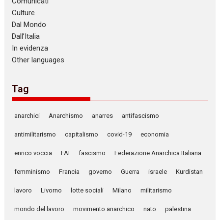
Comunicati
Culture
Dal Mondo
Dall’Italia
In evidenza
Other languages
Tag
anarchici
Anarchismo
anarres
antifascismo
antimilitarismo
capitalismo
covid-19
economia
enrico voccia
FAI
fascismo
Federazione Anarchica Italiana
femminismo
Francia
governo
Guerra
israele
Kurdistan
lavoro
Livorno
lotte sociali
Milano
militarismo
mondo del lavoro
movimento anarchico
nato
palestina