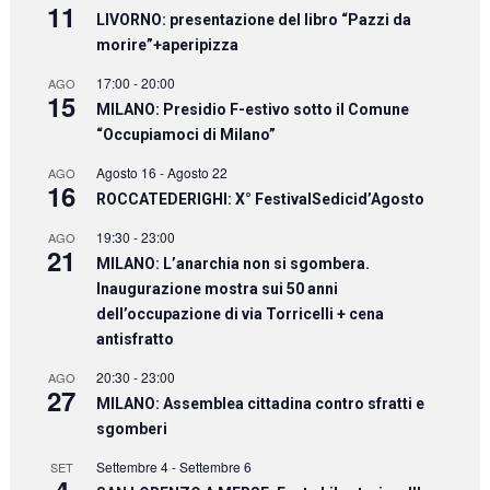
11
LIVORNO: presentazione del libro “Pazzi da
morire”+aperipizza
17:00
-
20:00
AGO
15
MILANO: Presidio F-estivo sotto il Comune
“Occupiamoci di Milano”
Agosto 16
-
Agosto 22
AGO
16
ROCCATEDERIGHI: X° FestivalSedicid’Agosto
19:30
-
23:00
AGO
21
MILANO: L’anarchia non si sgombera.
Inaugurazione mostra sui 50 anni
dell’occupazione di via Torricelli + cena
antisfratto
20:30
-
23:00
AGO
27
MILANO: Assemblea cittadina contro sfratti e
sgomberi
Settembre 4
-
Settembre 6
SET
4