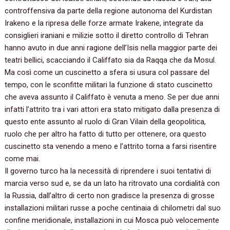
controffensiva da parte della regione autonoma del Kurdistan
Irakeno e la ripresa delle forze armate Irakene, integrate da
consiglieri iraniani e milizie sotto il diretto controllo di Tehran
hanno avuto in due anni ragione dell’Isis nella maggior parte dei
teatri bellici, scacciando il Califfato sia da Raqqa che da Mosul.
Ma così come un cuscinetto a sfera si usura col passare del
tempo, con le sconfitte militari la funzione di stato cuscinetto
che aveva assunto il Califfato è venuta a meno. Se per due anni
infatti l’attrito tra i vari attori era stato mitigato dalla presenza di
questo ente assunto al ruolo di Gran Vilain della geopolitica,
ruolo che per altro ha fatto di tutto per ottenere, ora questo
cuscinetto sta venendo a meno e l’attrito torna a farsi risentire
come mai.
Il governo turco ha la necessità di riprendere i suoi tentativi di
marcia verso sud e, se da un lato ha ritrovato una cordialità con
la Russia, dall’altro di certo non gradisce la presenza di grosse
installazioni militari russe a poche centinaia di chilometri dal suo
confine meridionale, installazioni in cui Mosca può velocemente