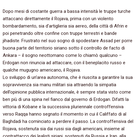
Dopo mesi di costante guerra a bassa intensità le truppe turche
attaccano direttamente il Rojava, prima con un violento
bombardamento, sia d’artiglieria sia aereo, della città di Afrin e
poi penetrando oltre confine con truppe terrestri e bande
jihadiste. Frustrato nel suo sogno di spodestare Assad per porre
buona parte del territorio siriano sotto il controllo de facto di
Ankara – il sogno neottomano come lo chiamò qualcuno –
Erdogan non rinuncia ad attaccare, con il beneplacito russo e
qualche mugugno americano, il Rojava.
Lo sviluppo di un’area autonoma, che è riuscita a garantire la sua
sopravvivenza sia manu militari sia attraendo la simpatia
dell’opinione pubblica internazionale, è sempre stata visto come
ben più di una spina nel fianco dal governo di Erdogan. Difatti la
vittoria di Kobane e la successiva pluriennale controffensiva
verso Raqqa hanno segnato il momento in cui il Califfato di al
Baghdadi ha cominciato a perdere il passo. La controffensiva del
Rojava, sostenuta sia dai russi sia dagli americani, insieme al
contrattacco dei lealisti siriani, sostenuti da Russia e Iran, alla