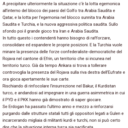
A precipitare ulteriormente la situazione c’è la lotta egemonica
all’interno del blocco dei paesi del Golfo tra Arabia Saudita e
Qatar, e la lotta per l’egemonia nel blocco sunnita tra Arabia
Saudita e Turchia, e la nuova aggressiva politica saudita. Sullo
sfondo poi il grande gioco tra Iran e Arabia Saudita.
In tutto questo i contendenti hanno bisogno di rafforzare,
consolidare ed espandere le proprie posizioni. E la Turchia vuole
minare la presenza delle forze confederaliste-democratiche del
Rojava nel cantone di Efrin, un territorio che si incunea nel
territorio turco. Già da tempo Ankara si trova a tollerare
controvoglia la presenza del Rojava sulla riva destra dell’Eufrate e
ora gioca apertamente le sue carte.
Rischiando di rinfocolare l’insurrezione nel Bakur, il Kurdistan
turco, e andandosi ad impegnare in una guerra asimmetrica in cui
il PYD e il PKK hanno già dimostrato di saper giocare.
Se Erdogan ha passato l’ultimo anno e mezzo a rinforzarsi
purgando dalle strutture statali tutti gli oppositori legati a Gulen e
incarcerando migliaia di militanti kurdi e turchi, non si può certo
dire che la situazione interna turca sia pacificata.