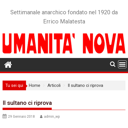
Skip
to
Settimanale anarchico fondato nel 1920 da
content
Errico Malatesta
Tu sei qui
Home
Articoli
Il sultano ci riprova
Il sultano ci riprova
29 Gennaio 2018
admin_wp