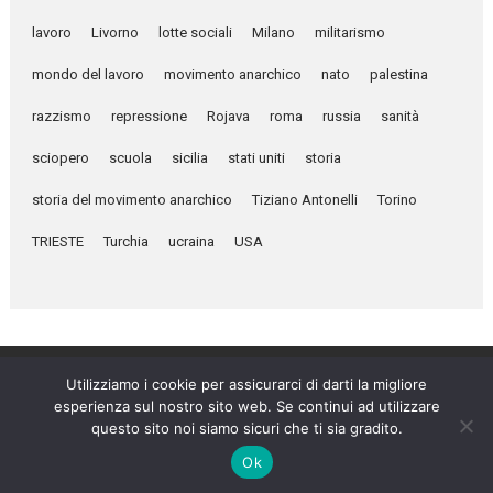
lavoro
Livorno
lotte sociali
Milano
militarismo
mondo del lavoro
movimento anarchico
nato
palestina
razzismo
repressione
Rojava
roma
russia
sanità
sciopero
scuola
sicilia
stati uniti
storia
storia del movimento anarchico
Tiziano Antonelli
Torino
TRIESTE
Turchia
ucraina
USA
Utilizziamo i cookie per assicurarci di darti la migliore
esperienza sul nostro sito web. Se continui ad utilizzare
Umanità Nova © 2026
questo sito noi siamo sicuri che ti sia gradito.
Settimanale anarchico fondato nel 1920 da Errico Malatesta
Ok