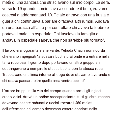
metà di una zanzara che strisciavano sul mio corpo. La sera,
verso le 19 quando cominciava a scendere il buio, eravamo
costretti a addormentarci. L’ufficiale entrava con una frusta e
guai a chi continuava a parlare o faceva altri rumori. Andava
da una baracca all’altra per controllare chi aveva la febbre e
portava i malati in ospedale. Chi lasciava la famiglia e
andava in ospedale sapeva che non sarebbe più tornato”.
Il lavoro era logorante e snervante. Yehuda Chachmon ricorda
che erano impegnati “a scavare buche profonde e a entrare nella
terra rocciosa. Il giorno dopo portavano un altro gruppo e li
costringevano a riempire le stesse buche con la stessa roba.
Tracciavano una linea intorno al luogo dove stavamo lavorando e
chi osava passare oltre quella linea veniva ucciso”.
L’orrore irruppe nella vita del campo quando ormai gli inglesi
erano vicini. Arrivò un ordine raccapricciante: tutti gli ebrei maschi
dovevano essere radunati e uccisi, mentre i 480 malati
dell’infermeria del campo dovevano essere condotti nello