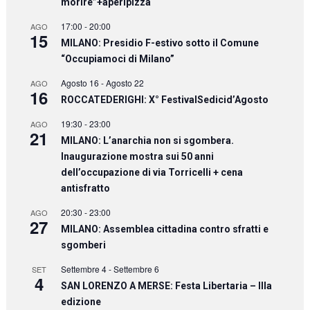
morire”+aperipizza
17:00
-
20:00
AGO
15
MILANO: Presidio F-estivo sotto il Comune
“Occupiamoci di Milano”
Agosto 16
-
Agosto 22
AGO
16
ROCCATEDERIGHI: X° FestivalSedicid’Agosto
19:30
-
23:00
AGO
21
MILANO: L’anarchia non si sgombera.
Inaugurazione mostra sui 50 anni
dell’occupazione di via Torricelli + cena
antisfratto
20:30
-
23:00
AGO
27
MILANO: Assemblea cittadina contro sfratti e
sgomberi
Settembre 4
-
Settembre 6
SET
4
SAN LORENZO A MERSE: Festa Libertaria – IIIa
edizione