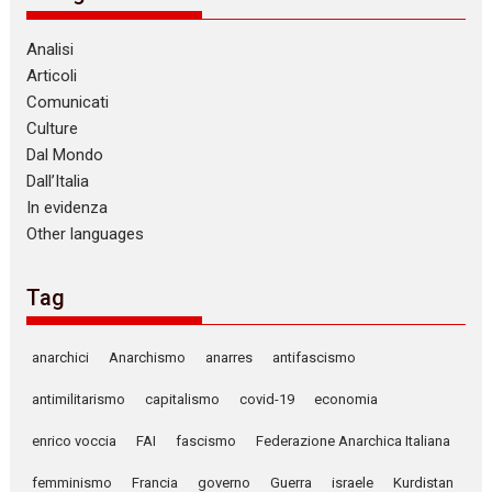
Analisi
Articoli
Comunicati
Culture
Dal Mondo
Dall’Italia
In evidenza
Other languages
Tag
anarchici
Anarchismo
anarres
antifascismo
antimilitarismo
capitalismo
covid-19
economia
enrico voccia
FAI
fascismo
Federazione Anarchica Italiana
femminismo
Francia
governo
Guerra
israele
Kurdistan