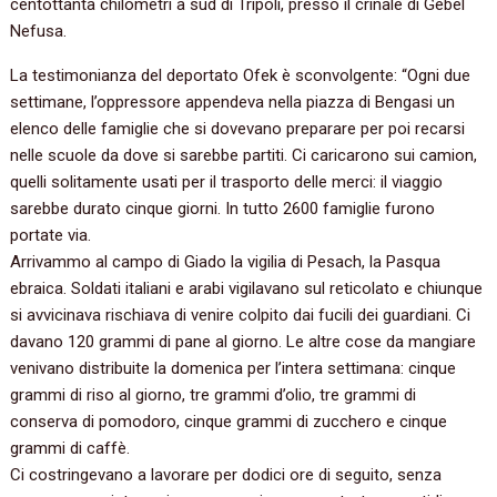
centottanta chilometri a sud di Tripoli, presso il crinale di Gebel
Nefusa.
La testimonianza del deportato Ofek è sconvolgente: “Ogni due
settimane, l’oppressore appendeva nella piazza di Bengasi un
elenco delle famiglie che si dovevano preparare per poi recarsi
nelle scuole da dove si sarebbe partiti. Ci caricarono sui camion,
quelli solitamente usati per il trasporto delle merci: il viaggio
sarebbe durato cinque giorni. In tutto 2600 famiglie furono
portate via.
Arrivammo al campo di Giado la vigilia di Pesach, la Pasqua
ebraica. Soldati italiani e arabi vigilavano sul reticolato e chiunque
si avvicinava rischiava di venire colpito dai fucili dei guardiani. Ci
davano 120 grammi di pane al giorno. Le altre cose da mangiare
venivano distribuite la domenica per l’intera settimana: cinque
grammi di riso al giorno, tre grammi d’olio, tre grammi di
conserva di pomodoro, cinque grammi di zucchero e cinque
grammi di caffè.
Ci costringevano a lavorare per dodici ore di seguito, senza