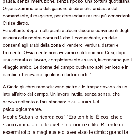
pausa, senza interruzione, senza riposo: una tortura quotidiana.
Organizzammo una delegazione di ebrei che andasse dal
comandante, il maggiore, per domandare razioni più consistenti.
Ci rise dietro.
Fu soltanto dopo molti pianti e alcuni discorsi convincenti degli
anziani della nostra comunità che il comandante, crudele,
consentì agli arabi della zona di venderci verdura, datteri e
frumento. Ovviamente non avevamo soldi con noi. Così, dopo
una giornata di lavoro, completamente esausti, lavoravamo per il
villaggio arabo. Le donne del campo cucivano abiti per loro e in
cambio ottenevamo qualcosa dai loro orti…”.
A Giado gli ebrei raccoglievano pietre e le trasportavano da un
lato all’altro del campo. Un lavoro inutile, senza senso, che
serviva soltanto a farli stancare e a
d
annientarli
psicologicamente.
Moshe Saban lo ricorda così: “Era terribile. È così che ci
siamo ammalati, tutte quelle infezioni e il tifo. Ricordo di
essermi tolto la maglietta e di aver visto le cimici: grandi la