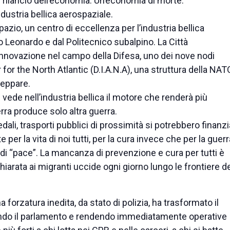
 il rilancio dell’economia. Un’economia di morte.
ndustria bellica aerospaziale.
pazio, un centro di eccellenza per l’industria bellica
Leonardo e dal Politecnico subalpino. La Città
innovazione nel campo della Difesa, uno dei nove nodi
or the North Atlantic (D.I.A.N.A), una struttura della NAT
ceppare.
vede nell’industria bellica il motore che renderà più
rra produce solo altra guerra.
li, trasporti pubblici di prossimità si potrebbero finanzi
per la vita di noi tutti, per la cura invece che per la guerr
di “pace”. La mancanza di prevenzione e cura per tutti è
arata ai migranti uccide ogni giorno lungo le frontiere d
 forzatura inedita, da stato di polizia, ha trasformato il
ando il parlamento e rendendo immediatamente operative