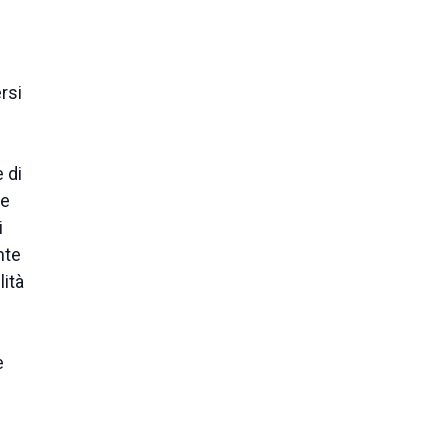
rsi
 di
Se
i
nte
lità
e