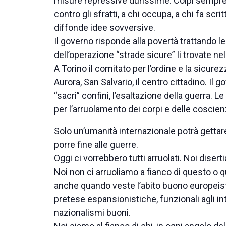
misure repressive durissime. Colpi sempre più
contro gli sfratti, a chi occupa, a chi fa scri
diffonde idee sovversive.
Il governo risponde alla povertà trattando le 
dell’operazione “strade sicure” li trovate nel
A Torino il comitato per l’ordine e la sicure
Aurora, San Salvario, il centro cittadino. Il g
“sacri” confini, l’esaltazione della guerra. 
per l’arruolamento dei corpi e delle coscien
Solo un’umanità internazionale potrà gettar
porre fine alle guerre.
Oggi ci vorrebbero tutti arruolati. Noi disert
Noi non ci arruoliamo a fianco di questo o qu
anche quando veste l’abito buono europeista
pretese espansionistiche, funzionali agli in
nazionalismi buoni.