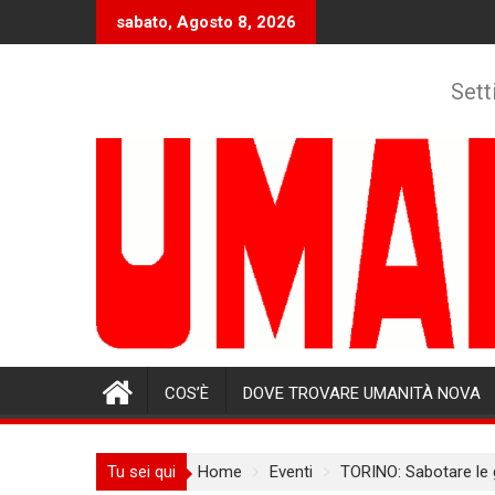
Skip
sabato, Agosto 8, 2026
to
content
Sett
COS’È
DOVE TROVARE UMANITÀ NOVA
Tu sei qui
Home
Eventi
TORINO: Sabotare le 