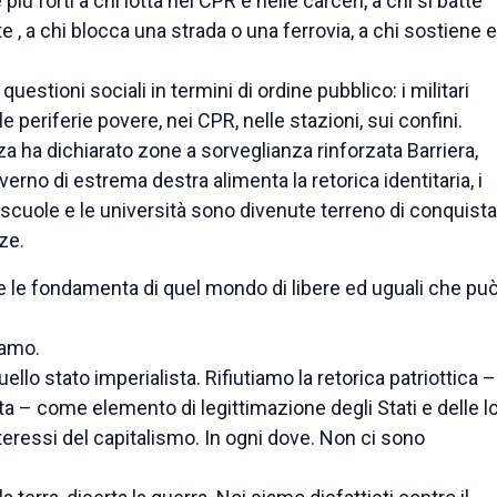
 forti a chi lotta nei CPR e nelle carceri, a chi si batte
tte , a chi blocca una strada o una ferrovia, a chi sostiene e
questioni sociali in termini di ordine pubblico: i militari
le periferie povere, nei CPR, nelle stazioni, sui confini.
zza ha dichiarato zone a sorveglianza rinforzata Barriera,
overno di estrema destra alimenta la retorica identitaria, i
Le scuole e le università sono divenute terreno di conquista
ze.
e le fondamenta di quel mondo di libere ed uguali che pu
iamo.
ello stato imperialista. Rifiutiamo la retorica patriottica –
 – come elemento di legittimazione degli Stati e delle l
teressi del capitalismo. In ogni dove. Non ci sono