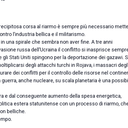
recipitosa corsa al riarmo è sempre più necessario mette
ntro l’industria bellica e il militarismo.
in una spirale che sembra non aver fine. A tre anni
vasione russa dell’Ucraina il conflitto si inasprisce sempre
e gli Stati Uniti spingono per la deportazione dei gazawi. 
oltiplicarsi degli attacchi turchi in Rojava, i massacri degl
rdurare dei conflitti per il controllo delle risorse nel contine
a guerra, anche nucleare, su scala planetaria è una possibi
uerra e dal conseguente aumento della spesa energetica,
litica estera statunitense con un processo di riarmo, ch
on belliche.
tempo.