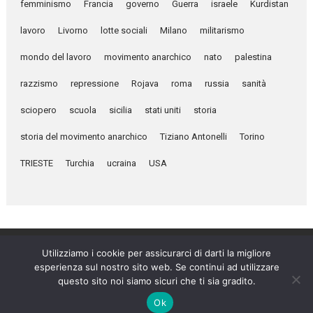
femminismo
Francia
governo
Guerra
israele
Kurdistan
lavoro
Livorno
lotte sociali
Milano
militarismo
mondo del lavoro
movimento anarchico
nato
palestina
razzismo
repressione
Rojava
roma
russia
sanità
sciopero
scuola
sicilia
stati uniti
storia
storia del movimento anarchico
Tiziano Antonelli
Torino
TRIESTE
Turchia
ucraina
USA
Utilizziamo i cookie per assicurarci di darti la migliore
esperienza sul nostro sito web. Se continui ad utilizzare
Umanità Nova © 2026
questo sito noi siamo sicuri che ti sia gradito.
Settimanale anarchico fondato nel 1920 da Errico Malatesta
Ok