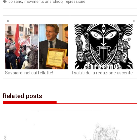
,
,
bolzano
movimento anarchico
repressione
Navigazione
articoli
Savoiardi nel caffellatte!
I saluti della redazione uscente
Related posts