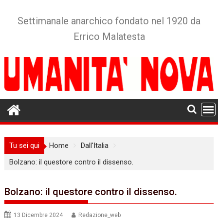
Skip
to
Settimanale anarchico fondato nel 1920 da
content
Errico Malatesta
Tu sei qui
Home
Dall'Italia
Bolzano: il questore contro il dissenso.
Bolzano: il questore contro il dissenso.
13 Dicembre 2024
Redazione_web