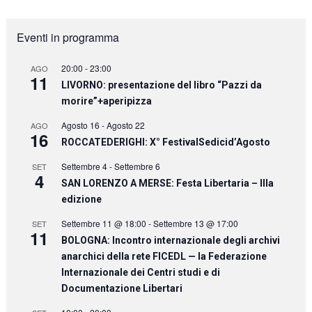
Eventi in programma
20:00
-
23:00
AGO
11
LIVORNO: presentazione del libro “Pazzi da
morire”+aperipizza
Agosto 16
-
Agosto 22
AGO
16
ROCCATEDERIGHI: X° FestivalSedicid’Agosto
Settembre 4
-
Settembre 6
SET
4
SAN LORENZO A MERSE: Festa Libertaria – IIIa
edizione
Settembre 11 @ 18:00
-
Settembre 13 @ 17:00
SET
11
BOLOGNA: Incontro internazionale degli archivi
anarchici della rete FICEDL — la Federazione
Internazionale dei Centri studi e di
Documentazione Libertari