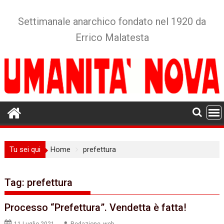
Skip
to
Settimanale anarchico fondato nel 1920 da
content
Errico Malatesta
Tu sei qui
Home
prefettura
Tag:
prefettura
Processo “Prefettura”. Vendetta è fatta!