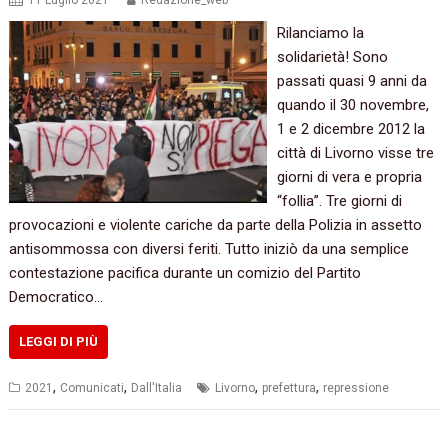
11 Luglio 2021
Redazione_web
Rilanciamo la
solidarietà! Sono
passati quasi 9 anni da
quando il 30 novembre,
1 e 2 dicembre 2012 la
città di Livorno visse tre
giorni di vera e propria
“follia”. Tre giorni di
provocazioni e violente cariche da parte della Polizia in assetto
antisommossa con diversi feriti. Tutto iniziò da una semplice
contestazione pacifica durante un comizio del Partito
Democratico…
LEGGI DI PIÙ
,
,
,
,
2021
Comunicati
Dall'Italia
Livorno
prefettura
repressione