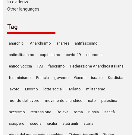
In evidenza
Other languages
Tag
anarchici
Anarchismo
anarres
antifascismo
antimilitarismo
capitalismo
covid-19
economia
enrico voccia
FAI
fascismo
Federazione Anarchica Italiana
femminismo
Francia
governo
Guerra
israele
Kurdistan
lavoro
Livorno
lotte sociali
Milano
militarismo
mondo del lavoro
movimento anarchico
nato
palestina
razzismo
repressione
Rojava
roma
russia
sanità
sciopero
scuola
sicilia
stati uniti
storia
storia del movimento anarchico
Tiziano Antonelli
Torino