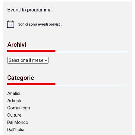
Eventi in programma
Non ci sono eventi previsti.
N
o
t
i
Archivi
c
e
Archivi
Categorie
Analisi
Articoli
Comunicati
Culture
Dal Mondo
Dall’Italia