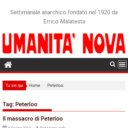
Skip
to
Settimanale anarchico fondato nel 1920 da
content
Errico Malatesta
Tu sei qui
Home
Peterloo
Tag:
Peterloo
Il massacro di Peterloo