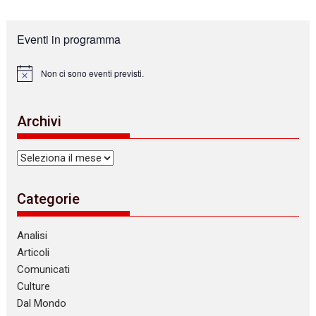
Eventi in programma
Non ci sono eventi previsti.
N
o
t
i
Archivi
c
e
Archivi
Categorie
Analisi
Articoli
Comunicati
Culture
Dal Mondo