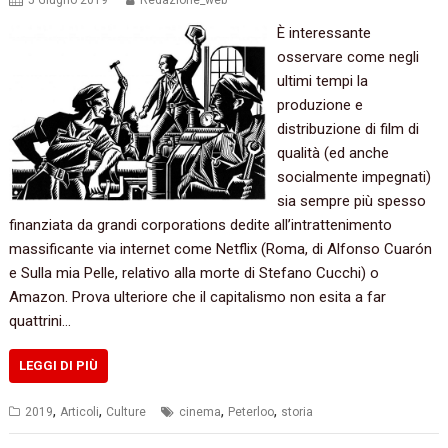
5 Giugno 2019
Redazione_web
È interessante
osservare come negli
ultimi tempi la
produzione e
distribuzione di film di
qualità (ed anche
socialmente impegnati)
sia sempre più spesso
finanziata da grandi corporations dedite all’intrattenimento
massificante via internet come Netflix (Roma, di Alfonso Cuarón
e Sulla mia Pelle, relativo alla morte di Stefano Cucchi) o
Amazon. Prova ulteriore che il capitalismo non esita a far
quattrini…
LEGGI DI PIÙ
,
,
,
,
2019
Articoli
Culture
cinema
Peterloo
storia