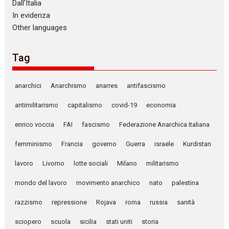
Dall’Italia
In evidenza
Other languages
Tag
anarchici
Anarchismo
anarres
antifascismo
antimilitarismo
capitalismo
covid-19
economia
enrico voccia
FAI
fascismo
Federazione Anarchica Italiana
femminismo
Francia
governo
Guerra
israele
Kurdistan
lavoro
Livorno
lotte sociali
Milano
militarismo
mondo del lavoro
movimento anarchico
nato
palestina
razzismo
repressione
Rojava
roma
russia
sanità
sciopero
scuola
sicilia
stati uniti
storia