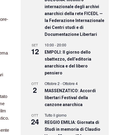
internazionale degli archivi
anarchici della rete FICEDL —
tore-
la Federazione Internazionale
dei Centri studi e di
Documentazione Libertari
10:00
-
20:00
SET
12
EMPOLI: Il giorno dello
inema
sbattezzo, dell’editoria
anarchica e del libero
pensiero
ri
Ottobre 2
-
Ottobre 4
OTT
2
MASSENZATICO: Accordi
tato
libertari Festival della
ome
canzone anarchica
film
Tutto il giorno
OTT
tico.
24
REGGIO EMILIA: Giornata di
Studi in memoria di Claudio
mente