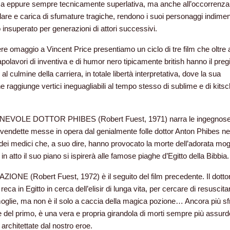
ca eppure sempre tecnicamente superlativa, ma anche all’occorrenza
are e carica di sfumature tragiche, rendono i suoi personaggi indiment
 insuperato per generazioni di attori successivi.
re omaggio a Vincent Price presentiamo un ciclo di tre film che oltre 
polavori di inventiva e di humor nero tipicamente british hanno il pregi
al culmine della carriera, in totale libertà interpretativa, dove la sua
ne raggiunge vertici ineguagliabili al tempo stesso di sublime e di kitsc
NEVOLE DOTTOR PHIBES (Robert Fuest, 1971) narra le ingegnose
endette messe in opera dal genialmente folle dottor Anton Phibes ne
 dei medici che, a suo dire, hanno provocato la morte dell’adorata mogl
in atto il suo piano si ispirerà alle famose piaghe d’Egitto della Bibbia.
ONE (Robert Fuest, 1972) è il seguito del film precedente. Il dotto
reca in Egitto in cerca dell’elisir di lunga vita, per cercare di resuscita
oglie, ma non è il solo a caccia della magica pozione… Ancora più sf
e del primo, è una vera e propria girandola di morti sempre più assurd
architettate dal nostro eroe.