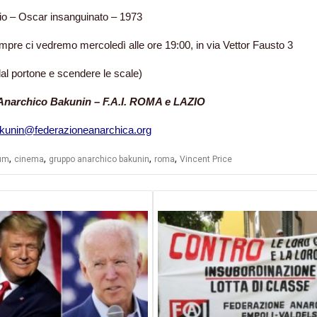
io – Oscar insanguinato – 1973
re ci vedremo mercoledì alle ore 19:00, in via Vettor Fausto 3
dal portone e scendere le scale)
narchico Bakunin – F.A.I. ROMA e LAZIO
kunin@federazioneanarchica.org
,
,
,
,
rum
cinema
gruppo anarchico bakunin
roma
Vincent Price
azione
li