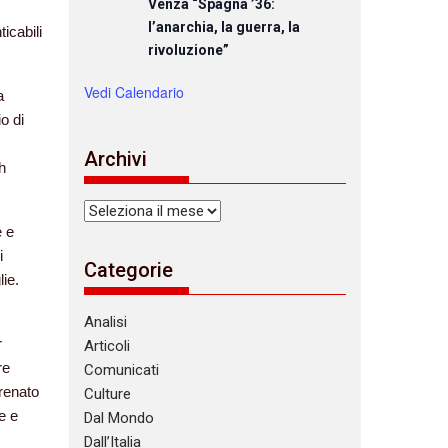
Venza “Spagna ’36:
l’anarchia, la guerra, la
icabili
rivoluzione”
Vedi Calendario
a
o di
Archivi
h
Archivi
 e
i
Categorie
ie.
Analisi
r
Articoli
re
Comunicati
renato
Culture
e e
Dal Mondo
Dall’Italia