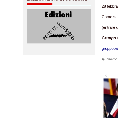
28 febbra
Come semp
(entrare 
Gruppo A
gruppoba
cinefo
Navig
artico