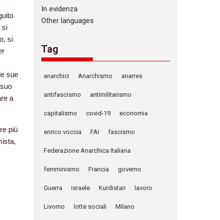
In evidenza
uito
Other languages
 si
o, si
Tag
er
le sue
anarchici
Anarchismo
anarres
 suo
antifascismo
antimilitarismo
are a
capitalismo
covid-19
economia
re più
enrico voccia
FAI
fascismo
mista,
Federazione Anarchica Italiana
femminismo
Francia
governo
Guerra
israele
Kurdistan
lavoro
Livorno
lotte sociali
Milano