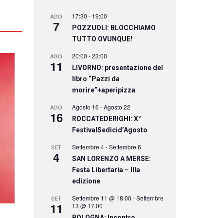
17:30
-
19:00
AGO
7
POZZUOLI: BLOCCHIAMO
TUTTO OVUNQUE!
20:00
-
23:00
AGO
11
LIVORNO: presentazione del
libro “Pazzi da
morire”+aperipizza
Agosto 16
-
Agosto 22
AGO
16
ROCCATEDERIGHI: X°
FestivalSedicid’Agosto
Settembre 4
-
Settembre 6
SET
4
SAN LORENZO A MERSE:
Festa Libertaria – IIIa
edizione
Settembre 11 @ 18:00
-
Settembre
SET
11
13 @ 17:00
BOLOGNA: Incontro