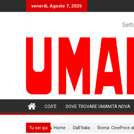
Skip
venerdì, Agosto 7, 2026
to
content
Sett
COS’È
DOVE TROVARE UMANITÀ NOVA
Tu sei qui
Home
Dall'Italia
Roma: CinePrice al