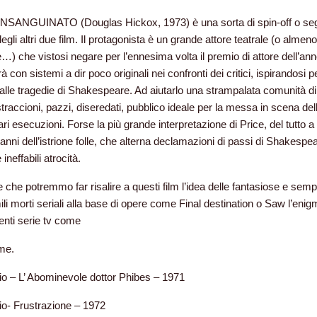
SANGUINATO (Douglas Hickox, 1973) è una sorta di spin-off o seg
egli altri due film. Il protagonista è un grande attore teatrale (o almeno
e…) che vistosi negare per l’ennesima volta il premio di attore dell’ann
 con sistemi a dir poco originali nei confronti dei critici, ispirandosi p
i alle tragedie di Shakespeare. Ad aiutarlo una strampalata comunità di
straccioni, pazzi, diseredati, pubblico ideale per la messa in scena del
ari esecuzioni. Forse la più grande interpretazione di Price, del tutto a
panni dell’istrione folle, che alterna declamazioni di passi di Shakespe
 ineffabili atrocità.
re che potremmo far risalire a questi film l’idea delle fantasiose e semp
ili morti seriali alla base di opere come Final destination o Saw l’enig
centi serie tv come
me.
io – L’ Abominevole dottor Phibes – 1971
io- Frustrazione – 1972