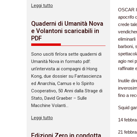
Leggi tutto
OSCAR IN
apocrifo d
Quaderni di Umanità Nova
crede tal
e Volantoni scaricabili in
vendicherà
PDF
eliminarl
barboni, 
spettacol
Sono usciti fin’ora sette quaderni di
agio nei 
Umanità Nova in formato pdf:
raffinate e
un’intervista ai compagni di Hong
Kong, due dossier su Fantascienza
Inutile di
ed Anarchia, Camus e lo Spirito
inverosim
Cooperativo, 50 Anni dalla Strage di
fino a re
Stato, David Graeber – Sulle
Macchine Volanti…
Squid ga
Leggi tutto
14 febbra
21 febbra
Edizioni Zero in condotta