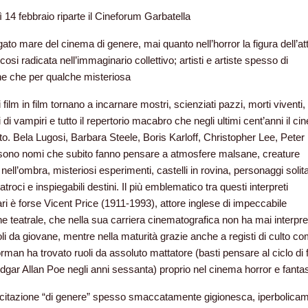
 14 febbraio riparte il Cineforum Garbatella
gato mare del cinema di genere, mai quanto nell’horror la figura dell’at
 cosi radicata nell’immaginario collettivo; artisti e artiste spesso di
ne che per qualche misteriosa
 film in film tornano a incarnare mostri, scienziati pazzi, morti viventi,
 di vampiri e tutto il repertorio macabro che negli ultimi cent’anni il c
ito. Bela Lugosi, Barbara Steele, Boris Karloff, Christopher Lee, Peter
sono nomi che subito fanno pensare a atmosfere malsane, creature
ell’ombra, misteriosi esperimenti, castelli in rovina, personaggi solita
 atroci e inspiegabili destini. Il più emblematico tra questi interpreti
ari è forse Vicent Price (1911-1993), attore inglese di impeccabile
e teatrale, che nella sua carriera cinematografica non ha mai interpre
oli da giovane, mentre nella maturità grazie anche a registi di culto c
man ha trovato ruoli da assoluto mattatore (basti pensare al ciclo di 
 Edgar Allan Poe negli anni sessanta) proprio nel cinema horror e fantas
citazione “di genere” spesso smaccatamente gigionesca, iperbolica