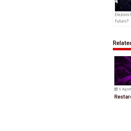
Elezioni
futuro?
Relate
6 Agos
Restar