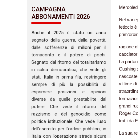
Mercoledì
CAMPAGNA
ABBONAMENTI 2026
Nel varie
feticcio è
Anche il 2025 è stato un anno
prim’ordi
segnato dalla guerra, dalla povertà,
ragione di
dalle sofferenze di milioni per il
cacciatori
tornaconto e il potere di pochi.
ha partor
Segnato dal ritorno del totalitarismo
Cushing 
in salsa democratica, che vede gli
nascoste n
stati, Italia in prima fila, restringere
vittime di
sempre di più la possibilità di
straordin
esprimere posizioni e opinioni
formazion
diverse da quelle prestabilite dal
grandi ru
potere. Che vede il ritorno del
Roger Cor
razzismo e del genocidio come
tratti da
politica istituzionale. Che vede l’uso
dell’esercito per l’ordine pubblico, in
La sua re
Italia con l’operazione strade sicure