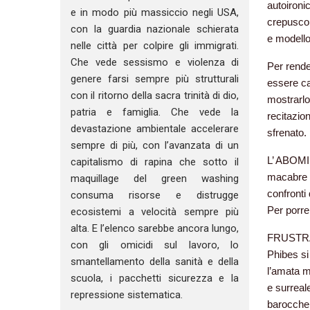
autoironi
e in modo più massiccio negli USA,
crepuscol
con la guardia nazionale schierata
e modello
nelle città per colpire gli immigrati.
Che vede sessismo e violenza di
Per rende
genere farsi sempre più strutturali
essere ca
con il ritorno della sacra trinità di dio,
mostrarlo 
patria e famiglia. Che vede la
recitazio
devastazione ambientale accelerare
sfrenato.
sempre di più, con l’avanzata di un
L’ ABOMI
capitalismo di rapina che sotto il
macabre v
maquillage del green washing
confronti
consuma risorse e distrugge
Per porre 
ecosistemi a velocità sempre più
alta. E l’elenco sarebbe ancora lungo,
FRUSTRAZI
con gli omicidi sul lavoro, lo
Phibes si 
smantellamento della sanità e della
l’amata m
scuola, i pacchetti sicurezza e la
e surreal
repressione sistematica.
barocche 