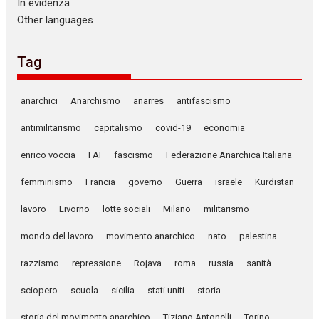
In evidenza
Other languages
Tag
anarchici
Anarchismo
anarres
antifascismo
antimilitarismo
capitalismo
covid-19
economia
enrico voccia
FAI
fascismo
Federazione Anarchica Italiana
femminismo
Francia
governo
Guerra
israele
Kurdistan
lavoro
Livorno
lotte sociali
Milano
militarismo
mondo del lavoro
movimento anarchico
nato
palestina
razzismo
repressione
Rojava
roma
russia
sanità
sciopero
scuola
sicilia
stati uniti
storia
storia del movimento anarchico
Tiziano Antonelli
Torino