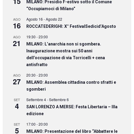
15
MILANO: Presidio F-estivo sotto il Comune
“Occupiamoci di Milano”
Agosto 16
-
Agosto 22
AGO
16
ROCCATEDERIGHI: X° FestivalSedicid’Agosto
19:30
-
23:00
AGO
21
MILANO: L’anarchia non si sgombera.
Inaugurazione mostra sui 50 anni
dell’occupazione di via Torricelli + cena
antisfratto
20:30
-
23:00
AGO
27
MILANO: Assemblea cittadina contro sfratti e
sgomberi
Settembre 4
-
Settembre 6
SET
4
SAN LORENZO A MERSE: Festa Libertaria – IIIa
edizione
17:00
-
20:00
SET
5
MILANO: Presentazione del libro “Abbattere le