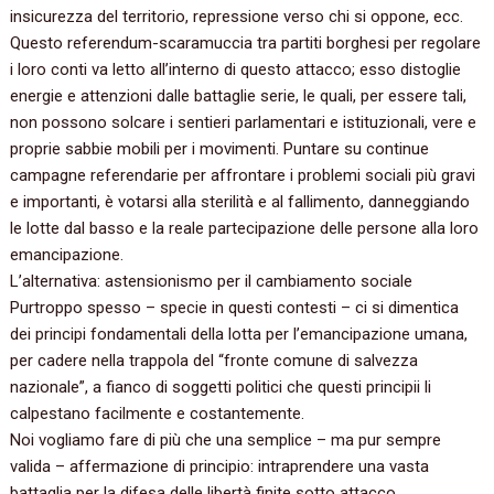
insicurezza del territorio, repressione verso chi si oppone, ecc.
Questo referendum-scaramuccia tra partiti borghesi per regolare
i loro conti va letto all’interno di questo attacco; esso distoglie
energie e attenzioni dalle battaglie serie, le quali, per essere tali,
non possono solcare i sentieri parlamentari e istituzionali, vere e
proprie sabbie mobili per i movimenti. Puntare su continue
campagne referendarie per affrontare i problemi sociali più gravi
e importanti, è votarsi alla sterilità e al fallimento, danneggiando
le lotte dal basso e la reale partecipazione delle persone alla loro
emancipazione.
L’alternativa: astensionismo per il cambiamento sociale
Purtroppo spesso – specie in questi contesti – ci si dimentica
dei principi fondamentali della lotta per l’emancipazione umana,
per cadere nella trappola del “fronte comune di salvezza
nazionale”, a fianco di soggetti politici che questi principii li
calpestano facilmente e costantemente.
Noi vogliamo fare di più che una semplice – ma pur sempre
valida – affermazione di principio: intraprendere una vasta
battaglia per la difesa delle libertà finite sotto attacco.