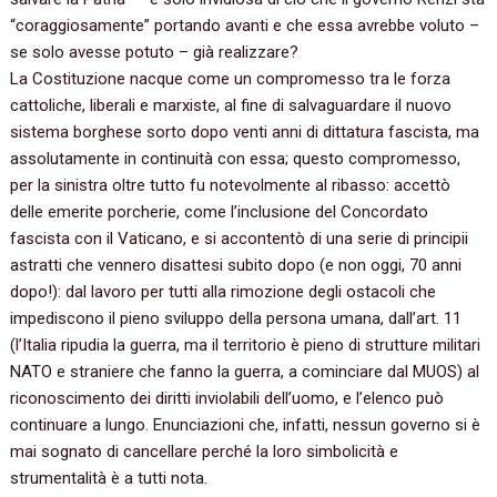
“coraggiosamente” portando avanti e che essa avrebbe voluto –
se solo avesse potuto – già realizzare?
La Costituzione nacque come un compromesso tra le forza
cattoliche, liberali e marxiste, al fine di salvaguardare il nuovo
sistema borghese sorto dopo venti anni di dittatura fascista, ma
assolutamente in continuità con essa; questo compromesso,
per la sinistra oltre tutto fu notevolmente al ribasso: accettò
delle emerite porcherie, come l’inclusione del Concordato
fascista con il Vaticano, e si accontentò di una serie di principii
astratti che vennero disattesi subito dopo (e non oggi, 70 anni
dopo!): dal lavoro per tutti alla rimozione degli ostacoli che
impediscono il pieno sviluppo della persona umana, dall’art. 11
(l’Italia ripudia la guerra, ma il territorio è pieno di strutture militari
NATO e straniere che fanno la guerra, a cominciare dal MUOS) al
riconoscimento dei diritti inviolabili dell’uomo, e l’elenco può
continuare a lungo. Enunciazioni che, infatti, nessun governo si è
mai sognato di cancellare perché la loro simbolicità e
strumentalità è a tutti nota.