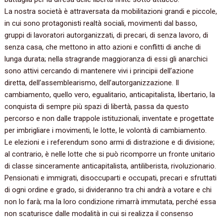
La nostra società è attraversata da mobilitazioni grandi e piccole,
in cui sono protagonisti realtà sociali, movimenti dal basso,
gruppi di lavoratori autorganizzati, di precari, di senza lavoro, di
senza casa, che mettono in atto azioni e conflitti di anche di
lunga durata; nella stragrande maggioranza di essi gli anarchici
sono attivi cercando di mantenere vivi i principii dell’azione
diretta, dell’assemblearismo, dell’autorganizzazione. Il
cambiamento, quello vero, egualitario, anticapitalista, libertario, la
conquista di sempre più spazi di libertà, passa da questo
percorso e non dalle trappole istituzionali, inventate e progettate
per imbrigliare i movimenti, le lotte, le volontà di cambiamento.
Le elezioni e i referendum sono armi di distrazione e di divisione;
al contrario, è nelle lotte che si può ricomporre un fronte unitario
di classe sinceramente anticapitalista, antiliberista, rivoluzionario.
Pensionati e immigrati, disoccuparti e occupati, precari e sfruttati
di ogni ordine e grado, si divideranno tra chi andrà a votare e chi
non lo farà; ma la loro condizione rimarrà immutata, perché essa
non scaturisce dalle modalità in cui si realizza il consenso