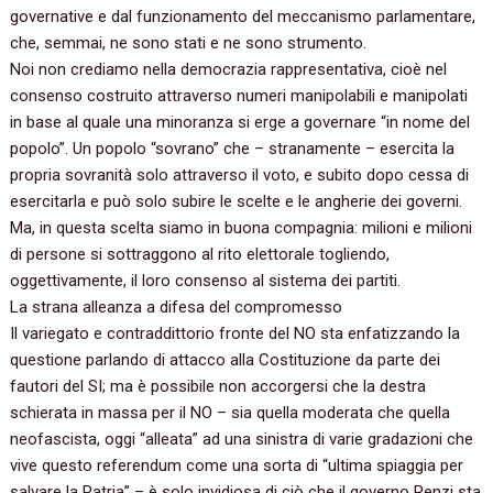
governative e dal funzionamento del meccanismo parlamentare,
che, semmai, ne sono stati e ne sono strumento.
Noi non crediamo nella democrazia rappresentativa, cioè nel
consenso costruito attraverso numeri manipolabili e manipolati
in base al quale una minoranza si erge a governare “in nome del
popolo”. Un popolo “sovrano” che – stranamente – esercita la
propria sovranità solo attraverso il voto, e subito dopo cessa di
esercitarla e può solo subire le scelte e le angherie dei governi.
Ma, in questa scelta siamo in buona compagnia: milioni e milioni
di persone si sottraggono al rito elettorale togliendo,
oggettivamente, il loro consenso al sistema dei partiti.
La strana alleanza a difesa del compromesso
Il variegato e contraddittorio fronte del NO sta enfatizzando la
questione parlando di attacco alla Costituzione da parte dei
fautori del SI; ma è possibile non accorgersi che la destra
schierata in massa per il NO – sia quella moderata che quella
neofascista, oggi “alleata” ad una sinistra di varie gradazioni che
vive questo referendum come una sorta di “ultima spiaggia per
salvare la Patria” – è solo invidiosa di ciò che il governo Renzi sta