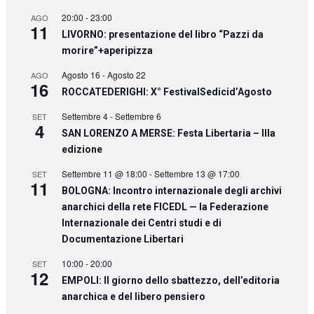
20:00
-
23:00
AGO
11
LIVORNO: presentazione del libro “Pazzi da
morire”+aperipizza
Agosto 16
-
Agosto 22
AGO
16
ROCCATEDERIGHI: X° FestivalSedicid’Agosto
Settembre 4
-
Settembre 6
SET
4
SAN LORENZO A MERSE: Festa Libertaria – IIIa
edizione
Settembre 11 @ 18:00
-
Settembre 13 @ 17:00
SET
11
BOLOGNA: Incontro internazionale degli archivi
anarchici della rete FICEDL — la Federazione
Internazionale dei Centri studi e di
Documentazione Libertari
10:00
-
20:00
SET
12
EMPOLI: Il giorno dello sbattezzo, dell’editoria
anarchica e del libero pensiero