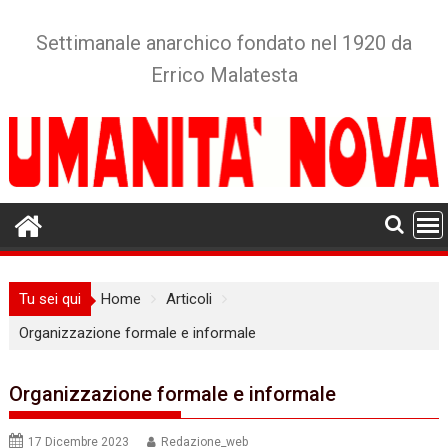
Skip
to
Settimanale anarchico fondato nel 1920 da
content
Errico Malatesta
Tu sei qui
Home
Articoli
Organizzazione formale e informale
Organizzazione formale e informale
17 Dicembre 2023
Redazione_web