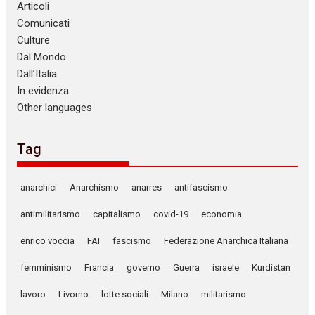
Articoli
Comunicati
Culture
Dal Mondo
Dall’Italia
In evidenza
Other languages
Tag
anarchici
Anarchismo
anarres
antifascismo
antimilitarismo
capitalismo
covid-19
economia
enrico voccia
FAI
fascismo
Federazione Anarchica Italiana
femminismo
Francia
governo
Guerra
israele
Kurdistan
lavoro
Livorno
lotte sociali
Milano
militarismo