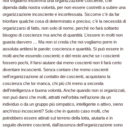
Noi vogliamo insomma una organizzazione cosciente, che
dipenda dalla nostra volontà, per non essere costretti a subire una
organizzazione incosciente e inconfessata. Siccome c’è da far
trionfare qualche cosa di determinato e preciso, c’è la necessità di
organizzarsi di fatto, non solo di nome, perché no farà soltanto
bisogno di coscienze ma anche di quantità. L’essere in molti non
guasta davvero … Ma non si creda che noi vogliamo porre in
assoluta antitesi le parole: coscienza e quantità. Si può essere in
molti anche essendo coscienti; e del resto anche se i coscienti
fossero pochi, Il farsi aiutare dai meno coscienti non li farà certo
diventare incoscienti. Senza contare che meno coscienti
nell’organizzazione al contatto dei coscienti, acquistano la
coscienza che lor manca, chi più chi meno a seconda
dell’intelligenza e buona volontà. Anche quando non si organizzati,
non può darsi che molti, attratti nell’orbita nell’azione da un
individuo o da un gruppo più simpatico, intelligente o attivo, sieno
anch’essi incoscienti? Solo che in questo caso molti, che
potrebbero essere attirati sul terreno della lotta, aiutarla e in
seguito divenire coscienti, dall’assenza dell’organizzazione sono