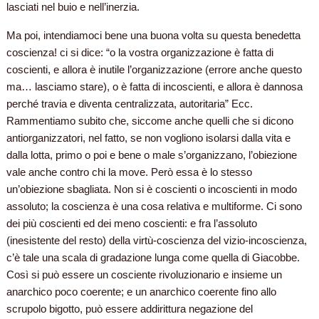
lasciati nel buio e nell’inerzia.
Ma poi, intendiamoci bene una buona volta su questa benedetta
coscienza! ci si dice: “o la vostra organizzazione è fatta di
coscienti, e allora è inutile l’organizzazione (errore anche questo
ma… lasciamo stare), o è fatta di incoscienti, e allora è dannosa
perché travia e diventa centralizzata, autoritaria” Ecc.
Rammentiamo subito che, siccome anche quelli che si dicono
antiorganizzatori, nel fatto, se non vogliono isolarsi dalla vita e
dalla lotta, primo o poi e bene o male s’organizzano, l’obiezione
vale anche contro chi la move. Però essa è lo stesso
un’obiezione sbagliata. Non si è coscienti o incoscienti in modo
assoluto; la coscienza è una cosa relativa e multiforme. Ci sono
dei più coscienti ed dei meno coscienti: e fra l’assoluto
(inesistente del resto) della virtù-coscienza del vizio-incoscienza,
c’è tale una scala di gradazione lunga come quella di Giacobbe.
Così si può essere un cosciente rivoluzionario e insieme un
anarchico poco coerente; e un anarchico coerente fino allo
scrupolo bigotto, può essere addirittura negazione del