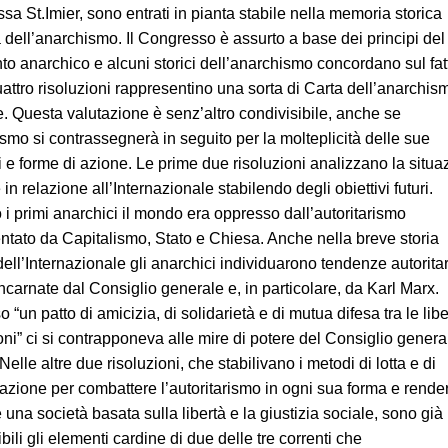
essa St.Imier, sono entrati in pianta stabile nella memoria storica
a dell’anarchismo. Il Congresso è assurto a base dei principi del
o anarchico e alcuni storici dell’anarchismo concordano sul fat
uattro risoluzioni rappresentino una sorta di Carta dell’anarchis
. Questa valutazione è senz’altro condivisibile, anche se
ismo si contrassegnerà in seguito per la molteplicità delle sue
i e forme di azione. Le prime due risoluzioni analizzano la situa
in relazione all’Internazionale stabilendo degli obiettivi futuri.
i primi anarchici il mondo era oppresso dall’autoritarismo
ntato da Capitalismo, Stato e Chiesa. Anche nella breve storia
ell’Internazionale gli anarchici individuarono tendenze autorita
ncarnate dal Consiglio generale e, in particolare, da Karl Marx.
o “un patto di amicizia, di solidarietà e di mutua difesa tra le lib
oni” ci si contrapponeva alle mire di potere del Consiglio genera
 Nelle altre due risoluzioni, che stabilivano i metodi di lotta e di
azione per combattere l’autoritarismo in ogni sua forma e rende
 una società basata sulla libertà e la giustizia sociale, sono già
bili gli elementi cardine di due delle tre correnti che