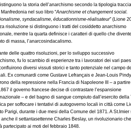
istinguono la storia dell’anarchismo secondo la tipologia tracci
Manfredonia nel suo libro “
Anarchisme et changement social.
tionalisme, syndacalisme, éducationnisme-réalisateur
” (Lione 2
za risoluzione si distinguono i tratti del cosiddetto anarchismo
onale, mentre la quarta definisce i caratteri di quello che divent
o di massa, l’anarcosindacalismo.
ante delle quattro risoluzioni, per lo sviluppo successivo
chismo, fu lo scambio di esperienze tra i lavoratori dei vari paes
confluirono diversi vissuti storici e tanto potenziale nel campo de
ciali. Ex comunardi come Gustave Lefrançais e Jean-Louis Pind
rono della repressione nella Francia di Napoleone III – a partire
 1867 il governo francese decise di contrastare l’espansione
ernazionale – e del bagno di sangue compiuto dall’esercito della
a per soffocare i tentativi di autogoverno locali in città come L
tto Parigi, durante i due mesi della Comune del 1871. A St.Imier 
 anche il settantasettenne Charles Beslay, un rivoluzionario ch
à partecipato ai moti del febbraio 1848.