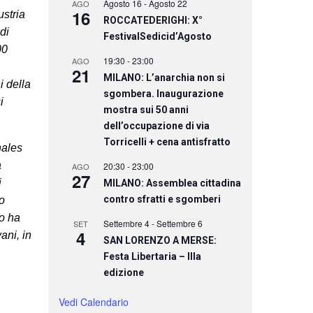
Agosto 16
-
Agosto 22
AGO
16
ustria
ROCCATEDERIGHI: X°
di
FestivalSedicid’Agosto
00
19:30
-
23:00
AGO
21
MILANO: L’anarchia non si
i della
sgombera. Inaugurazione
i
mostra sui 50 anni
dell’occupazione di via
Torricelli + cena antisfratto
onales
a
20:30
-
23:00
AGO
27
i
MILANO: Assemblea cittadina
contro sfratti e sgomberi
to
co ha
Settembre 4
-
Settembre 6
SET
4
ani, in
SAN LORENZO A MERSE:
Festa Libertaria – IIIa
edizione
Vedi Calendario