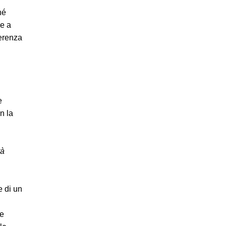
hé
ne a
ferenza
e
n la
tà
e di un
te