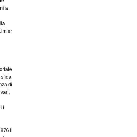
le
ni a
lla
.Imier
toriale
 sfida
nza di
vari,
 i
876 il