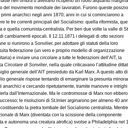
maste nell’ombra o avevano ricoperto un ruolo alquanto margina
rno del movimento mondiale dei lavoratori. Furono queste posizio
 primi anarchici negli anni 1870; anni in cui si cominciarono a
re le tre correnti principali del Socialismo: quella riformista, que
 e quella comunista-centralista. Per ben due volte la valle di St
 di cambiamenti epocali. Il 12.11.1871 i delegati di otto sezioni
ne si riunirono a Sonvilier, per adottare gli statuti della loro
tuita federazione (un vero e proprio modello di organizzazione
itaria) e inviare una circolare a tutte le federazioni dell’AIT, la
ta
Circolare di Sonvilier
, nella quale criticavano l’attitudine ditta
iglio generale dell’AIT presieduto da Karl Marx. A questo atto di
glio generale rispose tentando di emarginare la presunta minora
i anarchici e cercando ripetutamente, tramite manovre e intrighi 
derla dall’Internazionale. Ma le contromosse di Marx non ebbero
uccesso; le risoluzioni di St.Imier arginarono per almeno 40 anni
 costituendo la pietra tombale del Socialismo centralista. Mentre
azionale di Marx (diventata con la scissione della componente
sta e autonoma una creatura atrofica) svolse a Philadelphia nel 1