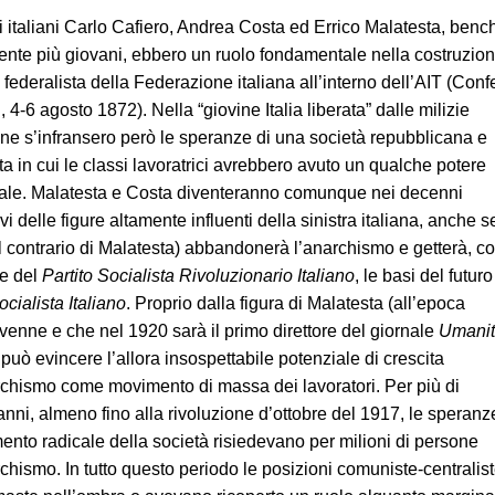
ti italiani Carlo Cafiero, Andrea Costa ed Errico Malatesta, benc
nte più giovani, ebbero un ruolo fondamentale nella costruzio
 federalista della Federazione italiana all’interno dell’AIT (Con
, 4-6 agosto 1872). Nella “giovine Italia liberata” dalle milizie
ine s’infransero però le speranze di una società repubblicana e
ta in cui le classi lavoratrici avrebbero avuto un qualche potere
ale. Malatesta e Costa diventeranno comunque nei decenni
i delle figure altamente influenti della sinistra italiana, anche s
l contrario di Malatesta) abbandonerà l’anarchismo e getterà, co
e del
Partito Socialista Rivoluzionario Italiano
, le basi del futuro
ocialista Italiano
. Proprio dalla figura di Malatesta (all’epoca
venne e che nel 1920 sarà il primo direttore del giornale
Umani
i può evincere l’allora insospettabile potenziale di crescita
rchismo come movimento di massa dei lavoratori. Per più di
anni, almeno fino alla rivoluzione d’ottobre del 1917, le speranz
nto radicale della società risiedevano per milioni di persone
rchismo. In tutto questo periodo le posizioni comuniste-centralis