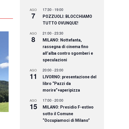
17:30
-
19:00
AGO
7
POZZUOLI: BLOCCHIAMO
TUTTO OVUNQUE!
21:00
-
23:30
AGO
8
MILANO: Nottefanta,
rassegna di cinema fino
all’alba contro sgomberi e
speculazioni
20:00
-
23:00
AGO
11
LIVORNO: presentazione del
libro “Pazzi da
morire”+aperipizza
17:00
-
20:00
AGO
15
MILANO: Presidio F-estivo
sotto il Comune
“Occupiamoci di Milano”