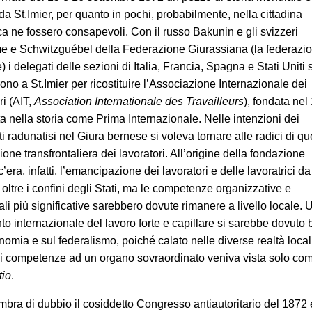
a St.Imier, per quanto in pochi, probabilmente, nella cittadina
ca ne fossero consapevoli. Con il russo Bakunin e gli svizzeri
e e Schwitzguébel della Federazione Giurassiana (la federazi
) i delegati delle sezioni di Italia, Francia, Spagna e Stati Uniti s
ono a St.Imier per ricostituire l’Associazione Internazionale dei
ri (AIT,
Association Internationale des Travailleurs
), fondata nel
ta nella storia come Prima Internazionale. Nelle intenzioni dei
 radunatisi nel Giura bernese si voleva tornare alle radici di qu
one transfrontaliera dei lavoratori. All’origine della fondazione
c’era, infatti, l’emancipazione dei lavoratori e delle lavoratrici da
 oltre i confini degli Stati, ma le competenze organizzative e
li più significative sarebbero dovute rimanere a livello locale. 
o internazionale del lavoro forte e capillare si sarebbe dovuto
nomia e sul federalismo, poiché calato nelle diverse realtà local
i competenze ad un organo sovraordinato veniva vista solo co
tio
.
bra di dubbio il cosiddetto Congresso antiautoritario del 1872