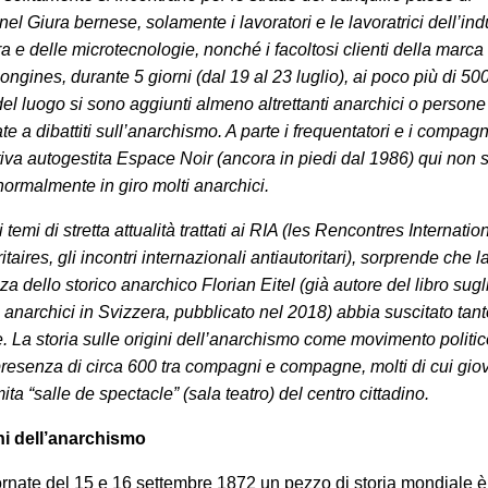
 nel Giura bernese, solamente i lavoratori e le lavoratrici dell’ind
a e delle microtecnologie, nonché i facoltosi clienti della marca 
ongines, durante 5 giorni (dal 19 al 23 luglio), ai poco più di 50
del luogo si sono aggiunti almeno altrettanti anarchici o persone
te a dibattiti sull’anarchismo. A parte i frequentatori e i compagn
iva autogestita Espace Noir (ancora in piedi dal 1986) qui non s
ormalmente in giro molti anarchici.
ti temi di stretta attualità trattati ai RIA (les Rencontres Internati
itaires, gli incontri internazionali antiautoritari), sorprende che l
a dello storico anarchico Florian Eitel (già autore del libro sugl
 anarchici in Svizzera, pubblicato nel 2018) abbia suscitato tan
e. La storia sulle origini dell’anarchismo come movimento politi
 presenza di circa 600 tra compagni e compagne, molti di cui giov
ta “salle de spectacle” (sala teatro) del centro cittadino.
ni dell’anarchismo
ornate del 15 e 16 settembre 1872 un pezzo di storia mondiale è