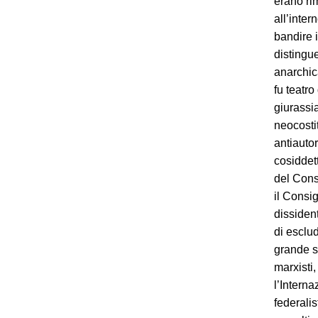
erano ri
all’inte
bandire i
distingue
anarchica
fu teatro
giurassia
neocosti
antiautor
cosiddet
del Cons
il Consi
dissident
di esclu
grande s
marxisti,
l’Intern
federali