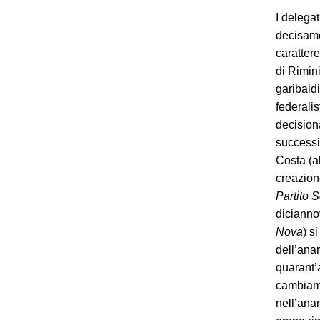
I delega
decisame
carattere
di Rimini
garibald
federalis
decision
successiv
Costa (a
creazion
Partito S
dicianno
Nova
) s
dell’ana
quarant’
cambiame
nell’ana