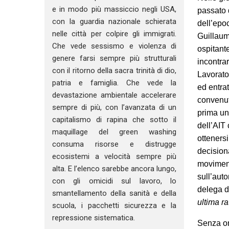
e in modo più massiccio negli USA,
passato d
con la guardia nazionale schierata
dell’epo
nelle città per colpire gli immigrati.
Guillaum
Che vede sessismo e violenza di
ospitante
genere farsi sempre più strutturali
incontrar
con il ritorno della sacra trinità di dio,
Lavorato
patria e famiglia. Che vede la
ed entra
devastazione ambientale accelerare
convenuti
sempre di più, con l’avanzata di un
prima uni
capitalismo di rapina che sotto il
dell’AIT 
maquillage del green washing
ottenersi
consuma risorse e distrugge
decisiona
ecosistemi a velocità sempre più
moviment
alta. E l’elenco sarebbe ancora lungo,
sull’auto
con gli omicidi sul lavoro, lo
delega d
smantellamento della sanità e della
ultima ra
scuola, i pacchetti sicurezza e la
repressione sistematica.
Senza om