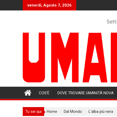
Skip
venerdì, Agosto 7, 2026
to
content
Sett
COS’È
DOVE TROVARE UMANITÀ NOVA
Tu sei qui
Home
Dal Mondo
L’alba più nera