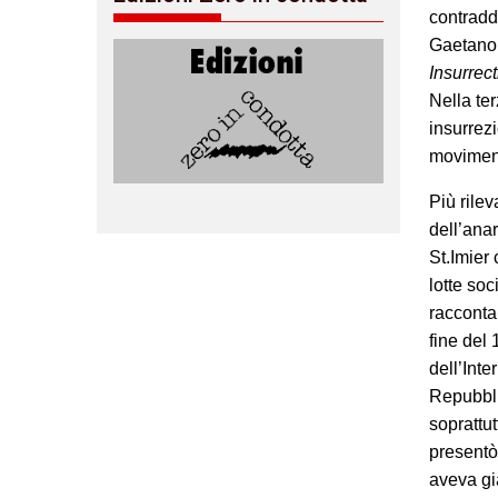
contradd
Gaetano 
Insurrec
Nella ter
insurrezi
moviment
Più rilev
dell’anar
St.Imier 
lotte so
racconta
fine del
dell’Int
Repubblic
soprattu
presentò
aveva gi