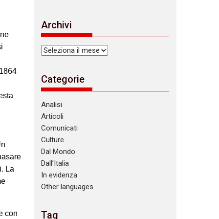
Archivi
one
i
Archivi
 1864
Categorie
esta
Analisi
Articoli
Comunicati
Culture
Un
Dal Mondo
 basare
Dall’Italia
i. La
In evidenza
me
Other languages
 e con
Tag