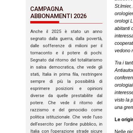
St.Imier,
CAMPAGNA
orologier
ABBONAMENTI 2026
orologi L
abitanti 
Anche il 2025 è stato un anno
interessa
segnato dalla guerra, dalla povertà,
cooperat
dalle sofferenze di milioni per il
vedono n
tornaconto e il potere di pochi.
Segnato dal ritorno del totalitarismo
Tra i tan
in salsa democratica, che vede gli
Antiautor
stati, Italia in prima fila, restringere
conferenz
sempre di più la possibilità di
orologiai
esprimere posizioni e opinioni
interess
diverse da quelle prestabilite dal
visto la
potere. Che vede il ritorno del
una gremi
razzismo e del genocidio come
politica istituzionale. Che vede l’uso
Le origi
dell’esercito per l’ordine pubblico, in
Italia con l’operazione strade sicure
Nelle gi