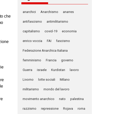
anarchici
Anarchismo
anarres
to che
antifascismo
antimilitarismo
mo
capitalismo
covid-19
economia
enrico voccia
FAI
fascismo
zione
Federazione Anarchica Italiana
femminismo
Francia
governo
rie
Guerra
israele
Kurdistan
lavoro
ere
Livorno
lotte sociali
Milano
le
militarismo
mondo del lavoro
re
movimento anarchico
nato
palestina
razzismo
repressione
Rojava
roma