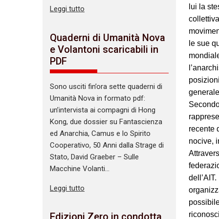
lui la st
Leggi tutto
collettiv
moviment
Quaderni di Umanità Nova
le sue q
e Volantoni scaricabili in
mondiale
PDF
l’anarch
posizion
Sono usciti fin’ora sette quaderni di
generale 
Umanità Nova in formato pdf:
Secondo 
un’intervista ai compagni di Hong
rapprese
Kong, due dossier su Fantascienza
recente d
ed Anarchia, Camus e lo Spirito
nocive, i
Cooperativo, 50 Anni dalla Strage di
Attravers
Stato, David Graeber – Sulle
federazi
Macchine Volanti…
dell’AIT.
Leggi tutto
organizz
possibile
riconosci
Edizioni Zero in condotta