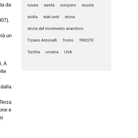
ata da
russia
sanità
sciopero
scuola
sicilia
stati uniti
storia
007).
storia del movimento anarchico
erà un
Tiziano Antonelli
Torino
TRIESTE
Turchia
ucraina
USA
i. A
lle
y
 dalla
 Terza
ione e
si
e