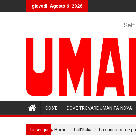
Skip
giovedì, Agosto 6, 2026
to
content
Sett
COS’È
DOVE TROVARE UMANITÀ NOVA
Tu sei qui
Home
Dall'Italia
La sanità come pa