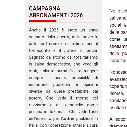
CAMPAGNA
Nelle se
ABBONAMENTI 2026
salivano
sociali 
Anche il 2025 è stato un anno
della pan
segnato dalla guerra, dalla povertà,
come u
dalle sofferenze di milioni per il
strettam
tornaconto e il potere di pochi.
della po
Segnato dal ritorno del totalitarismo
condizion
in salsa democratica, che vede gli
stati, Italia in prima fila, restringere
Nonosta
sempre di più la possibilità di
avanzato,
esprimere posizioni e opinioni
copertur
diverse da quelle prestabilite dal
risorse,
potere. Che vede il ritorno del
sanitari
razzismo e del genocidio come
risultati
politica istituzionale. Che vede l’uso
dell’esercito per l’ordine pubblico, in
A sotto
Italia con l’operazione strade sicure
drammati