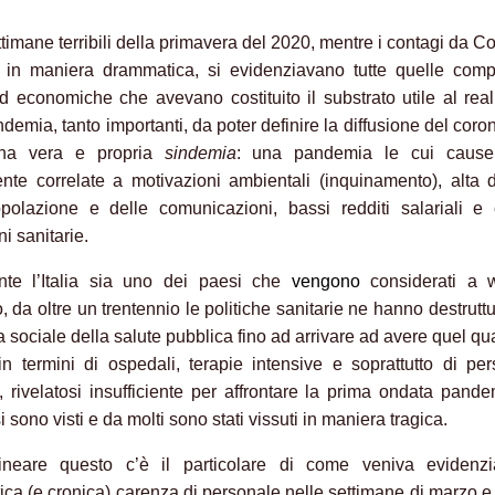
ttimane terribili della primavera del 2020, mentre i contagi da C
 in maniera drammatica, si evidenziavano tutte quelle comp
ed economiche che avevano costituito il substrato utile al real
demia, tanto importanti, da poter definire la diffusione del coro
na vera e propria
sindemia
: una pandemia le cui caus
ente correlate a motivazioni ambientali (inquinamento), alta 
polazione e delle comunicazioni, bassi redditi salariali e 
i sanitarie.
nte l’Italia sia uno dei paesi che
vengono
considerati a w
 da oltre un trentennio le politiche sanitarie ne hanno destruttu
a sociale della salute pubblica fino ad arrivare ad avere quel qu
 in termini di ospedali, terapie intensive e soprattutto di pe
o, rivelatosi insufficiente per affrontare la prima ondata pande
 si sono visti e da molti sono stati vissuti in maniera tragica.
lineare questo c’è il particolare di come veniva evidenzi
ca (e cronica) carenza di personale nelle settimane di marzo e 