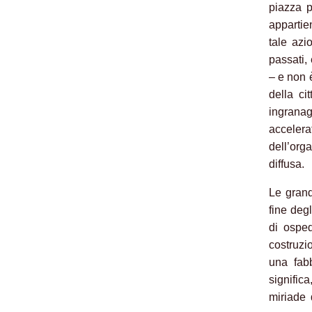
piazza p
appartie
tale azi
passati, 
– e non è
della ci
ingrana
acceler
dell’org
diffusa.
Le grand
fine deg
di ospe
costruzio
una fab
signific
miriade 