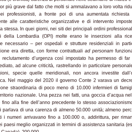
or più grave dal fatto che molti si ammalavano a loro volta ri
dei professionisti, a fronte poi di una aumentata richiesta
ente alle caratteristiche organizzative e di intervento impost
stessa. In quei giorni, nei siti dei principali ordini professional
ri della Lombardia (OPI) molte erano le inserzioni alla ric
e necessario – per ospedali e strutture residenziali in parti
ione era diretta, con forme contrattuali
ad personam
funziona
l reclutamento d’urgenza così impostato ha permesso di far 
ediato, ad alcune criticità, rastrellando in particolare personal
gioni, specie quelle meridionali, non ancora investite dall
ca. Nel maggio del 2020 il governo Conte 2 varava un decre
ione straordinaria di poco meno di 10.000 infermieri di famig
 territorio nazionale. Una pezza nei fatti, una goccia d’acqua ne
 fino alla fine dell’anno precedente lo stesso associazionism
ri parlava di una carenza di almeno 50.000 unità; almeno per
nti i numeri arrivavano fino a 100.000 o, addirittura, per rima
i paesi meglio organizzati in termini di assistenza sanitaria (
 il Canada), 200.000.