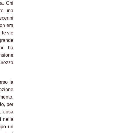
da. Chi
re una
decenni
non era
 le vie
grande
ni, ha
nsione
curezza
erso la
zazione
mento,
lo, per
a cosa
i nella
empo un