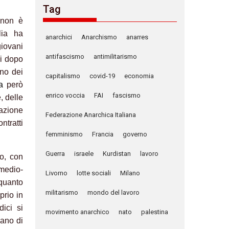
Tag
 non è
lia ha
anarchici
Anarchismo
anarres
iovani
antifascismo
antimilitarismo
ni dopo
nno dei
capitalismo
covid-19
economia
za
però
enrico voccia
FAI
fascismo
, delle
uazione
Federazione Anarchica Italiana
ntratti
femminismo
Francia
governo
Guerra
israele
Kurdistan
lavoro
io, con
 medio-
Livorno
lotte sociali
Milano
 quanto
militarismo
mondo del lavoro
prio in
dici si
movimento anarchico
nato
palestina
pano di