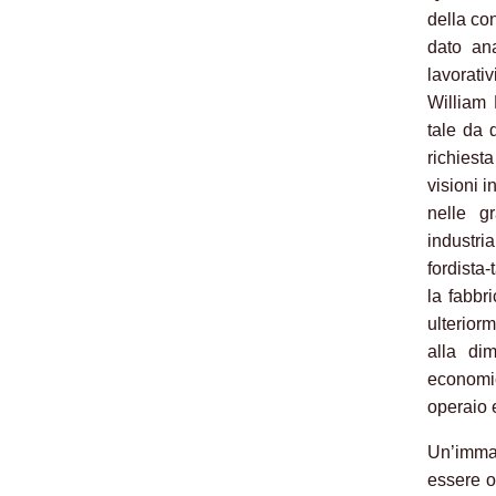
della con
dato ana
lavorati
William 
tale da 
richiest
visioni 
nelle g
industri
fordista
la fabbr
ulterior
alla dim
economic
operaio e
Un’immag
essere of