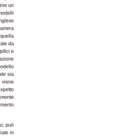
rire un
modelli
inglese
maniera
 quella
rate da
ifici e
azione
odello
ale sia
, viene
ispetto
amente
imento
ui, può
iate in