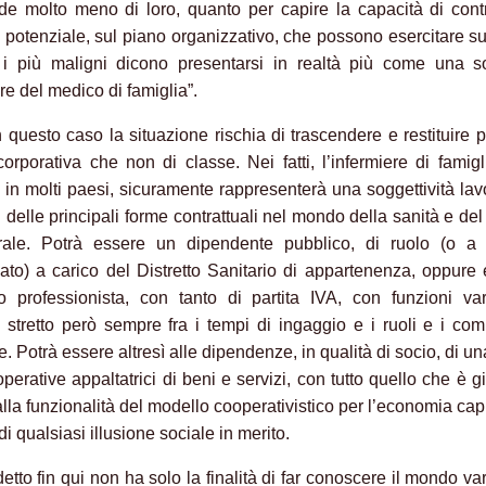
de molto meno di loro, quanto per capire la capacità di cont
potenziale, sul piano organizzativo, che possono esercitare su
i più maligni dicono presentarsi in realtà più come una so
re del medico di famiglia”.
 questo caso la situazione rischia di trascendere e restituire 
corporativa che non di classe. Nei fatti, l’infermiere di famigl
 in molti paesi, sicuramente rappresenterà una soggettività lav
i delle principali forme contrattuali nel mondo della sanità e del
rale. Potrà essere un dipendente pubblico, di ruolo (o a
ato) a carico del Distretto Sanitario di appartenenza, oppure
o professionista, con tanto di partita IVA, con funzioni va
io, stretto però sempre fra i tempi di ingaggio e i ruoli e i com
. Potrà essere altresì alle dipendenze, in qualità di socio, di un
perative appaltatrici di beni e servizi, con tutto quello che è g
alla funzionalità del modello cooperativistico per l’economia capi
 di qualsiasi illusione sociale in merito.
etto fin qui non ha solo la finalità di far conoscere il mondo va