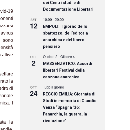
dei Centri studi e di
Documentazione Libertari
ovid-19
onenti
10:00
-
20:00
SET
12
izzarsi
EMPOLI: Il giorno dello
navirus
sbattezzo, dell’editoria
anarchica e del libero
e sono
pensiero
densità
cattive
Ottobre 2
-
Ottobre 4
OTT
2
MASSENZATICO: Accordi
libertari Festival della
elfare
canzone anarchica
rato la
Tutto il giorno
OTT
adro di
24
REGGIO EMILIA: Giornata di
rsonale
Studi in memoria di Claudio
mica. I
Venza “Spagna ’36:
l’anarchia, la guerra, la
rivoluzione”
ata la
aprile
,