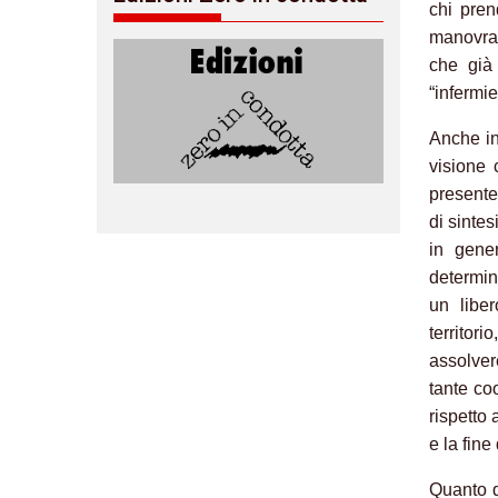
chi pren
manovra 
che già 
“infermie
Anche in
visione 
presente
di sintes
in gene
determin
un liber
territor
assolvere
tante coo
rispetto 
e la fine
Quanto d