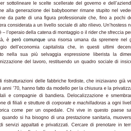
er sottolineare le scelte scellerate del governo e dell’azien
ne alla generazione dei babyboomer rimane stupito nel vede
one da parte di una figura professionale che, fino a pochi 
era considerata a un livello sociale di alto rilievo. Un’hostess 
 – l’operaio della catena di montaggio o il rider che sfreccia per
ttà, è
però comunque
una risorsa umana da spremere nel 
ggio dell’economia capitalista che, in questi ultimi decen
ato nella sua più selvaggia espressione liberista la dime
anizzazione del lavoro, restituendo un quadro sociale di insi
i ristrutturazioni delle fabbriche fordiste, che iniziavano già v
li anni ’70, hanno fatto da modello per la chiusura e la privatiz
dali e compagnie di bandiera. Delocalizzazione e smembra
ne di filiali e strutture di
corporate
e
machilladora
s a ogni livel
brica come per un ospedale. Chi vive in questo paese s
a, quando si ha bisogno di una prestazione sanitaria, muovers
di servizi appaltati e privatizzati. Cercare di prenotare in t