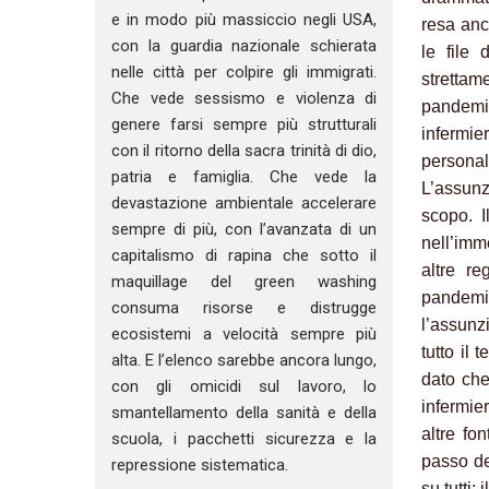
e in modo più massiccio negli USA,
resa anc
con la guardia nazionale schierata
le file 
nelle città per colpire gli immigrati.
strettam
Che vede sessismo e violenza di
pandemia 
genere farsi sempre più strutturali
infermie
con il ritorno della sacra trinità di dio,
personal
patria e famiglia. Che vede la
L’assunz
devastazione ambientale accelerare
scopo. I
sempre di più, con l’avanzata di un
nell’imm
capitalismo di rapina che sotto il
altre re
maquillage del green washing
pandemi
consuma risorse e distrugge
l’assunz
ecosistemi a velocità sempre più
tutto il
alta. E l’elenco sarebbe ancora lungo,
dato che
con gli omicidi sul lavoro, lo
infermie
smantellamento della sanità e della
altre fo
scuola, i pacchetti sicurezza e la
passo de
repressione sistematica.
su tutti: