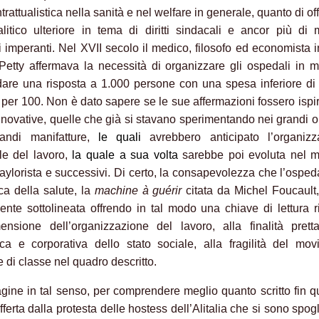
trattualistica nella sanità e nel welfare in generale, quanto di off
litico ulteriore in tema di diritti sindacali e ancor più di 
vi imperanti. Nel XVII secolo il medico, filosofo ed economista 
Petty affermava la necessità di organizzare gli ospedali in 
dare una risposta a 1.000 persone con una spesa inferiore di
a per 100. Non è dato sapere se le sue affermazioni fossero ispi
innovative, quelle che già si stavano sperimentando nei grandi op
randi manifatture,
le quali
avrebbero anticipato l’organizz
ale del lavoro,
la quale a sua volta
sarebbe poi evoluta nel m
-taylorista e successivi. Di certo, la consapevolezza che l’osped
ica della salute, la
machine à guérir
citata da Michel Foucault
mente sottolineata offrendo in tal modo una chiave di lettura r
ensione dell’organizzazione del lavoro, alla finalità prett
a e corporativa dello stato sociale, alla fragilità del mov
 di classe nel quadro descritto.
ine in tal senso, per comprendere meglio quanto scritto fin q
ferta dalla protesta delle hostess dell’Alitalia che si sono spogl