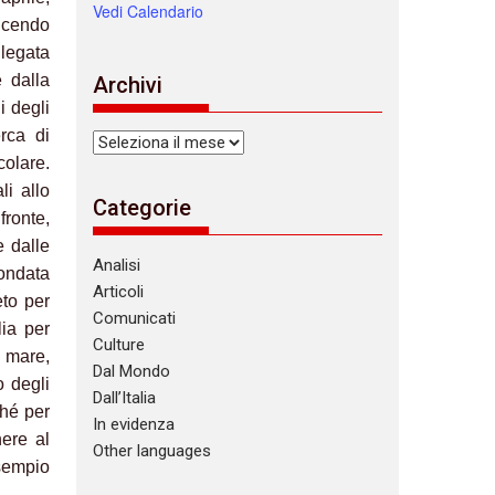
Vedi Calendario
ducendo
 legata
e dalla
Archivi
i degli
erca di
Archivi
colare.
li allo
Categorie
fronte,
e dalle
Analisi
’ondata
Articoli
to per
Comunicati
lia per
Culture
l mare,
Dal Mondo
o degli
Dall’Italia
ché per
In evidenza
nere al
Other languages
esempio