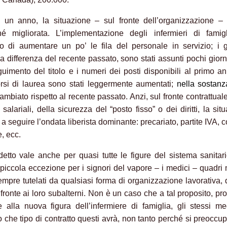
 un anno, la situazione – sul fronte dell’organizzazione –
hé migliorata. L’implementazione degli infermieri di famig
 di aumentare un po’ le fila del personale in servizio; i g
, a differenza del recente passato, sono stati assunti pochi gior
guimento del titolo e i numeri dei posti disponibili al primo a
rsi di laurea sono stati leggermente aumentati;
nella sostan
ambiato rispetto al recente passato. Anzi, sul fronte contrattuale
salariali, della sicurezza del “posto fisso” o dei diritti, la sit
a seguire l’ondata liberista dominante: precariato, partite IVA, co
, ecc.
etto vale anche per quasi tutte le figure del sistema sanitar
piccola eccezione per i signori del vapore – i medici – quadri
sempre tutelati da qualsiasi forma di organizzazione lavorativa,
fronte ai loro subalterni. Non è un caso che a tal proposito, pro
e alla nuova figura dell’infermiere di famiglia, gli stessi me
 che tipo di contratto questi avrà, non tanto perché si preoccu