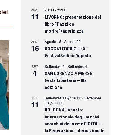
20:00
-
23:00
AGO
del
11
LIVORNO: presentazione del
libro “Pazzi da
morire”+aperipizza
Agosto 16
-
Agosto 22
AGO
16
ROCCATEDERIGHI: X°
FestivalSedicid’Agosto
Settembre 4
-
Settembre 6
SET
4
SAN LORENZO A MERSE:
Festa Libertaria – IIIa
edizione
Settembre 11 @ 18:00
-
Settembre
SET
11
13 @ 17:00
BOLOGNA: Incontro
internazionale degli archivi
anarchici della rete FICEDL —
la Federazione Internazionale