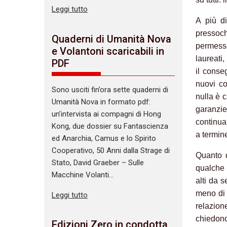
Leggi tutto
A più di
pressoc
Quaderni di Umanità Nova
permesso
e Volantoni scaricabili in
laureati
PDF
il conse
nuovi co
Sono usciti fin’ora sette quaderni di
nulla è c
Umanità Nova in formato pdf:
garanzie 
un’intervista ai compagni di Hong
continua 
Kong, due dossier su Fantascienza
a termine
ed Anarchia, Camus e lo Spirito
Cooperativo, 50 Anni dalla Strage di
Quanto d
Stato, David Graeber – Sulle
qualche 
Macchine Volanti…
alti da 
meno di 
Leggi tutto
relazion
chiedono
Edizioni Zero in condotta