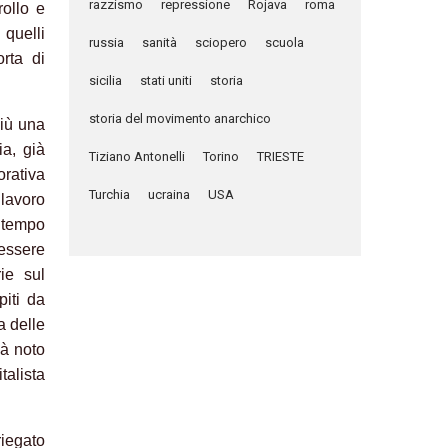
razzismo
repressione
Rojava
roma
rollo e
 quelli
russia
sanità
sciopero
scuola
rta di
sicilia
stati uniti
storia
storia del movimento anarchico
più una
ia, già
Tiziano Antonelli
Torino
TRIESTE
orativa
Turchia
ucraina
USA
 lavoro
 tempo
 essere
rie sul
piti da
a delle
ià noto
talista
riegato