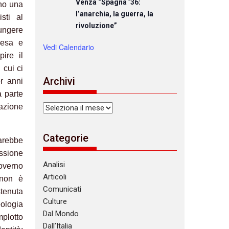
Venza “Spagna ’36:
nno una
l’anarchia, la guerra, la
sti al
rivoluzione”
iungere
iesa e
Vedi Calendario
pire il
cui ci
Archivi
er anni
a parte
cazione
Archivi
Categorie
sarebbe
essione
Analisi
governo
Articoli
 non è
Comunicati
tenuta
Culture
eologia
Dal Mondo
mplotto
Dall’Italia