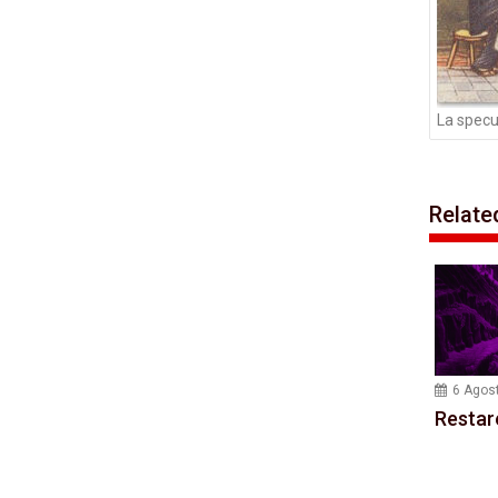
La specu
Relate
6 Agos
Restar