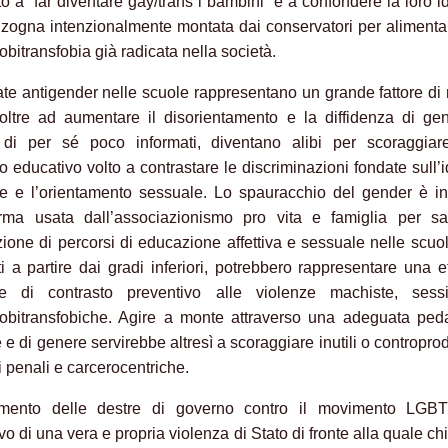
to a “far diventare gay/trans i bambini” e a confondere la loro id
ogna intenzionalmente montata dai conservatori per alimenta
bitransfobia già radicata nella società.
ate antigender nelle scuole rappresentano un grande fattore di 
oltre ad aumentare il disorientamento e la diffidenza di gen
i di per sé poco informati, diventano alibi per scoraggiar
o educativo volto a contrastare le discriminazioni fondate sull’i
e e l’orientamento sessuale. Lo spauracchio del gender è inf
rma usata dall’associazionismo pro vita e famiglia per sa
uzione di percorsi di educazione affettiva e sessuale nelle scuo
ti a partire dai gradi inferiori, potrebbero rappresentare una e
ne di contrasto preventivo alle violenze machiste, sess
obitransfobiche. Agire a monte attraverso una adeguata ped
 e di genere servirebbe altresì a scoraggiare inutili o contropro
i penali e carcerocentriche.
imento delle destre di governo contro il movimento LGB
vo di una vera e propria violenza di Stato di fronte alla quale c