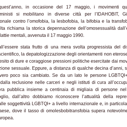
uest’anno, in occasione del 17 maggio, i movimenti q
mministi si mobilitano in diverse città per l’IDAHOBIT, Gi
ionale contro l’omofobia, la lesbofobia, la bifobia e la transfo
lta richiama la storica depennazione dell’omosessualità dall
lattie mentali, avvenuta il 17 maggio 1990.
ll’essere stata frutto di una mera svolta progressista del d
cientifico, la depatologizzazione degli orientamenti non eteros
’esito di dure e coraggiose pressioni politiche esercitate dai mo
azione sessuale. Eppure, a distanza di qualche decina d’anni,
vero poco sia cambiato. Se da un lato le persone LGBTQI
dalla reclusione nelle carceri e negli istituti di cura all’occu
era pubblica insieme a centinaia di migliaia di persone ne
oglio, dall’altro dobbiamo riconoscere l’attualità della repr
lle soggettività LGBTQI+ a livello internazionale e, in particola
aese, dove il tasso di omolesbobitransfobia supera notevolm
uropea.