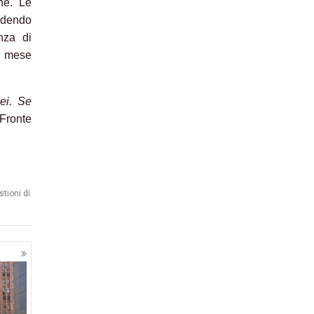
ne. Le
ndendo
nza di
l mese
iei. Se
(Fronte
tioni di