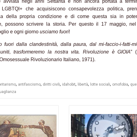
e avviata negli anni Settanta e non ancora portata a termi
 LGBTQI+ che acquisiscono consapevolezza politica, pre
za della propria condizione e di come questa sia in pote
e, possono scrivere la storia. Per questo il 17 maggio, ne
oglio e ogni giorno
usciamo fuori
!
fuori dalla clandestinità, dalla paura, dal mi-faccio-i-fatti-m
uniti, trasformeremo la nostra vita. Rivoluzione è GIOIA
” 
 Omosessuale Rivoluzionario Italiano, 1971).
,
,
,
,
,
,
,
oritarismo
antifascismo
diritti civili
idahobit
libertà
lotte sociali
omofobia
ques
uaglianza
azione
li