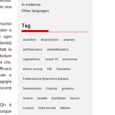
entità:
In evidenza
re una
Other languages
rischio
Tag
itori e
e ogni
anarchici
Anarchismo
anarres
dentità
atti la
antifascismo
antimilitarismo
botare
capitalismo
covid-19
economia
le che,
fficace
enrico voccia
FAI
fascismo
iste e
Federazione Anarchica Italiana
agogia
ducenti
femminismo
Francia
governo
Guerra
israele
Kurdistan
lavoro
TQI+ è
Livorno
lotte sociali
Milano
hiunque