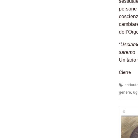
sessual
persone
coscien
cambiar
dell’Org
“
Usciamo 
saremo 
Unitario
Cierre
antiaut
,
genere
ug
Navig
artico