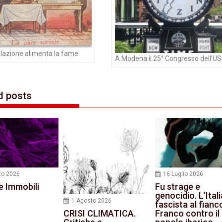
lazione alimenta la fame
A Modena il 25° Congresso dell’US
d posts
to 2026
16 Luglio 2026
e Immobili
Fu strage e
genocidio. L’Itali
1 Agosto 2026
fascista al fianc
Franco contro il
CRISI CLIMATICA.