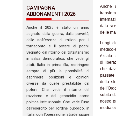
Anche q
CAMPAGNA
transfe
ABBONAMENTI 2026
Internaz
data sce
Anche il 2025 è stato un anno
delle ma
segnato dalla guerra, dalla povertà,
dalle sofferenze di milioni per il
Lungi da
tornaconto e il potere di pochi.
medico-s
Segnato dal ritorno del totalitarismo
è stata l
in salsa democratica, che vede gli
di liber
stati, Italia in prima fila, restringere
che dav
sempre di più la possibilità di
passate 
esprimere posizioni e opinioni
della sf
diverse da quelle prestabilite dal
dell’Org
potere. Che vede il ritorno del
subita da
razzismo e del genocidio come
nostro p
politica istituzionale. Che vede l’uso
media e
dell’esercito per l’ordine pubblico, in
Italia con l’operazione strade sicure