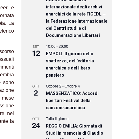
internazionale degli archivi
ueer e
anarchici della rete FICEDL —
ornata
la Federazione Internazionale
bia. La
dei Centri studi e di
’elenco
Documentazione Libertari
10:00
-
20:00
SET
12
iscorso
EMPOLI: Il giorno dello
essuali
sbattezzo, dell’editoria
vimenti
anarchica e del libero
 sembra
pensiero
+ sono
Ottobre 2
-
Ottobre 4
OTT
2
pazione
MASSENZATICO: Accordi
l mese
libertari Festival della
essione
canzone anarchica
re, nel
Tutto il giorno
OTT
ente la
24
REGGIO EMILIA: Giornata di
Studi in memoria di Claudio