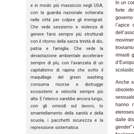
In un co
e in modo più massiccio negli USA,
forte di
con la guardia nazionale schierata
governo 
nelle città per colpire gli immigrati.
l’apice 
Che vede sessismo e violenza di
dell’ass
genere farsi sempre più strutturali
moviment
con il ritorno della sacra trinità di dio,
troviamo
patria e famiglia. Che vede la
rimasti 
devastazione ambientale accelerare
d’Europa
sempre di più, con l’avanzata di un
scolastic
capitalismo di rapina che sotto il
maquillage del green washing
Anche se
consuma risorse e distrugge
obsoleto
ecosistemi a velocità sempre più
sessuale
alta. E l’elenco sarebbe ancora lungo,
hanno n
con gli omicidi sul lavoro, lo
eteroses
smantellamento della sanità e della
dalle di
scuola, i pacchetti sicurezza e la
gender” c
repressione sistematica.