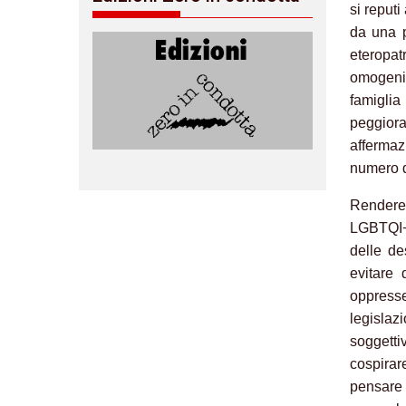
si reputi
da una p
eteropa
omogenit
famiglia
peggior
affermaz
numero d
Rendere 
LGBTQI+ 
delle de
evitare 
oppresse
legislaz
soggetti
cospirar
pensare 