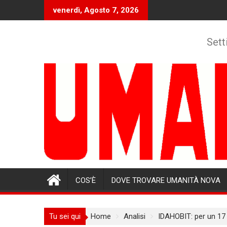
Skip
venerdì, Agosto 7, 2026
to
content
Sett
COS’È
DOVE TROVARE UMANITÀ NOVA
Tu sei qui
Home
Analisi
IDAHOBIT: per un 17 