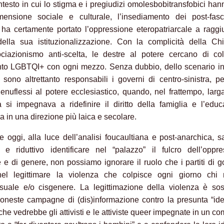
ntesto in cui lo stigma e i pregiudizi omolesbobitransfobici ha
mensione sociale e culturale, l’insediamento dei post-fasci
ha certamente portato l’oppressione eteropatriarcale a ragg
della sua istituzionalizzazione. Con la complicità della Ch
ociazionismo anti-scelta, le destre al potere cercano di col
o LGBTQI+ con ogni mezzo. Senza dubbio, dello scenario in 
 sono altrettanto responsabili i governi di centro-sinistra, p
genuflessi al potere ecclesiastico, quando, nel frattempo, larg
 si impegnava a ridefinire il diritto della famiglia e l’edu
a in una direzione più laica e secolare.
 oggi, alla luce dell’analisi foucaultiana e post-anarchica, 
 e riduttivo identificare nel “palazzo” il fulcro dell’oppr
 e di genere, non possiamo ignorare il ruolo che i partiti di 
el legittimare la violenza che colpisce ogni giorno chi
suale e/o cisgenere. La legittimazione della violenza è sos
soneste campagne di (dis)informazione contro la presunta “id
he vedrebbe gli attivisti e le attiviste queer impegnate in un co