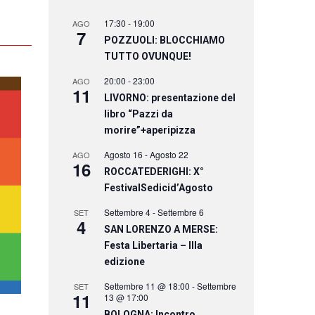
17:30
-
19:00
AGO
7
POZZUOLI: BLOCCHIAMO
TUTTO OVUNQUE!
20:00
-
23:00
AGO
11
LIVORNO: presentazione del
libro “Pazzi da
morire”+aperipizza
Agosto 16
-
Agosto 22
AGO
16
ROCCATEDERIGHI: X°
FestivalSedicid’Agosto
Settembre 4
-
Settembre 6
SET
4
SAN LORENZO A MERSE:
Festa Libertaria – IIIa
edizione
Settembre 11 @ 18:00
-
Settembre
SET
11
13 @ 17:00
BOLOGNA: Incontro