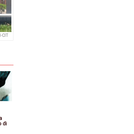
I-CIT
a
o di