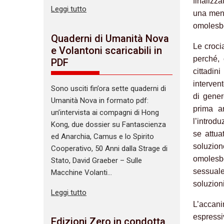
finalizza
Leggi tutto
una menz
omolesbo
Quaderni di Umanità Nova
Le croci
e Volantoni scaricabili in
perché, 
PDF
cittadin
intervent
Sono usciti fin’ora sette quaderni di
di gener
Umanità Nova in formato pdf:
prima a
un’intervista ai compagni di Hong
l’introd
Kong, due dossier su Fantascienza
se attua
ed Anarchia, Camus e lo Spirito
soluzio
Cooperativo, 50 Anni dalla Strage di
omolesb
Stato, David Graeber – Sulle
sessuale
Macchine Volanti…
soluzion
Leggi tutto
L’accan
espressi
Edizioni Zero in condotta