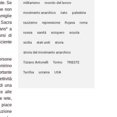
nte. Se
militarismo
mondo del lavoro
one non
movimento anarchico
nato
palestina
miglie
 Sacra
razzismo
repressione
Rojava
roma
rans* a
russia
sanità
sciopero
scuola
rsi di
iciente
sicilia
stati uniti
storia
storia del movimento anarchico
persone
Tiziano Antonelli
Torino
TRIESTE
 mirino
ortante
Turchia
ucraina
USA
ttività
 di una
ce alle
e rete,
i piace
luzione