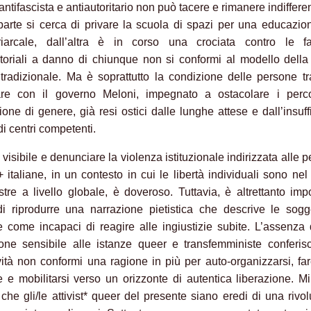
 antifascista e antiautoritario non può tacere e rimanere indiffere
arte si cerca di privare la scuola di spazi per una educazi
triarcale, dall’altra è in corso una crociata contro le fa
oriali a danno di chiunque non si conformi al modello della
 tradizionale. Ma è soprattutto la condizione delle persone t
are con il governo Meloni, impegnato a ostacolare i perco
ione di genere, già resi ostici dalle lunghe attese e dall’insuff
i centri competenti.
visibile e denunciare la violenza istituzionale indirizzata alle 
italiane, in un contesto in cui le libertà individuali sono nel
stre a livello globale, è doveroso. Tuttavia, è altrettanto imp
di riprodurre una narrazione pietistica che descrive le sogge
 come incapaci di reagire alle ingiustizie subite. L’assenza
ione sensibile alle istanze queer e transfemministe conferis
vità non conformi una ragione in più per auto-organizzarsi, far
e e mobilitarsi verso un orizzonte di autentica liberazione. M
che gli/le attivist* queer del presente siano eredi di una rivo