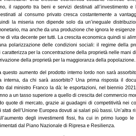
o, il rapporto tra beni e servizi destinati all’investimento e
destinati al consumo privato cresca costantemente a vantagg
uindi la miseria non dipende solo da un’ineguale distribuzi
monetario, ma anche da una produzione che ignora le esigenze
ne di vita decente per tutti. La crescita economica quindi si ali
na polarizzazione delle condizioni sociali: il regime della pr
i caratterizza per la concentrazione della proprietà nelle mani d
privazione della proprietà per la maggioranza della popolazione.
a questo aumento del prodotto interno lordo non sarà assorbit
 interna, da chi sarà assorbito? Una prima risposta il doc
to dal ministro Franco la dà: le esportazioni, nel biennio 202
nno a un tasso superiore a quello di crescita del commercio mo
do quote di mercato, grazie ai guadagni di competitività nei co
ri stati dell’Unione Europea dovuti ai salari più bassi. Un’altra r
ll’aumento degli investimenti fissi, fra cui in primo luogo le
limentati dal Piano Nazionale di Ripresa e Resilienza.