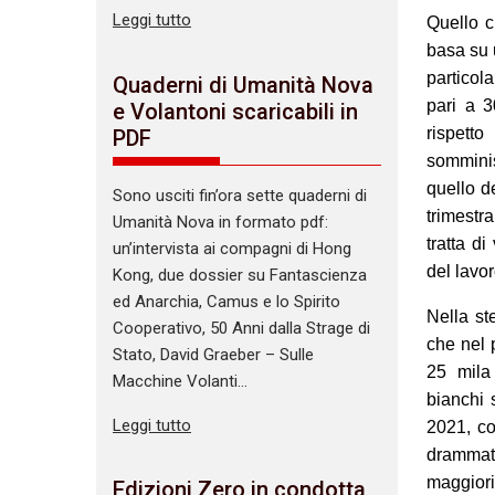
Leggi tutto
Quello c
basa su 
particol
Quaderni di Umanità Nova
pari a 
e Volantoni scaricabili in
rispett
PDF
somminis
quello de
Sono usciti fin’ora sette quaderni di
trimestr
Umanità Nova in formato pdf:
tratta di
un’intervista ai compagni di Hong
del lavor
Kong, due dossier su Fantascienza
ed Anarchia, Camus e lo Spirito
Nella st
Cooperativo, 50 Anni dalla Strage di
che nel 
Stato, David Graeber – Sulle
25 mila
Macchine Volanti…
bianchi 
Leggi tutto
2021, co
drammat
maggiori
Edizioni Zero in condotta