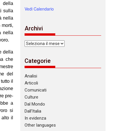
 della
Vedi Calendario
i sulla
à nella
 morti,
Archivi
a nella
voro.
Archivi
e della
ma che
Categorie
mestre
me del
Analisi
utto il
Articoli
pazione
Comunicati
re pre-
Culture
rebbe a
Dal Mondo
voro si
Dall’Italia
alto il
In evidenza
Other languages