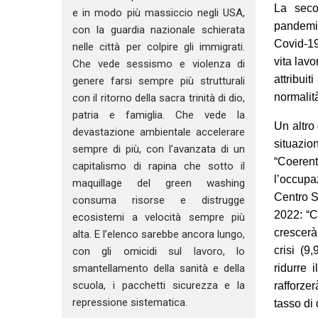
La seco
e in modo più massiccio negli USA,
pandemia
con la guardia nazionale schierata
Covid-19 
nelle città per colpire gli immigrati.
vita lav
Che vede sessismo e violenza di
attribuit
genere farsi sempre più strutturali
normalità
con il ritorno della sacra trinità di dio,
patria e famiglia. Che vede la
Un altro
devastazione ambientale accelerare
situazi
sempre di più, con l’avanzata di un
“Coeren
capitalismo di rapina che sotto il
l’occup
maquillage del green washing
Centro St
consuma risorse e distrugge
2022: “C
ecosistemi a velocità sempre più
crescerà
alta. E l’elenco sarebbe ancora lungo,
crisi (9
con gli omicidi sul lavoro, lo
ridurre 
smantellamento della sanità e della
scuola, i pacchetti sicurezza e la
rafforze
repressione sistematica.
tasso di