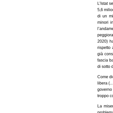
L’Istat 
5,6 mili
di un mi
minori i
l’andame
peggiora
2020) ha
rispetto
già cons
fascia b
di sotto
Come dic
libera (…
governo 
troppo co
La miser
problem