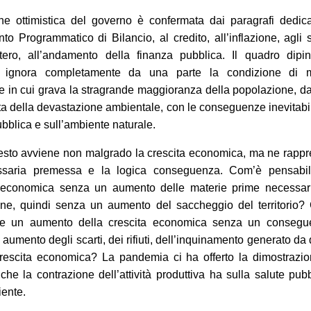
ne ottimistica del governo è confermata dai paragrafi dedica
o Programmatico di Bilancio, al credito, all’inflazione, agli
tero, all’andamento della finanza pubblica. Il quadro dipin
 ignora completamente da una parte la condizione di m
e in cui grava la stragrande maggioranza della popolazione, dal
ita della devastazione ambientale, con le conseguenze inevitabil
ubblica e sull’ambiente naturale.
esto avviene non malgrado la crescita economica, ma ne rapp
ssaria premessa e la logica conseguenza. Com’è pensabi
a economica senza un aumento delle materie prime necessari
ne, quindi senza un aumento del saccheggio del territorio?
le un
aumento
della crescita economica senza un consegu
 aumento degli scarti, dei rifiuti, dell’inquinamento generato da
rescita economica? La pandemia ci ha offerto la dimostrazio
 che la contrazione dell’attività produttiva ha sulla salute pub
iente.