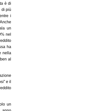
ta è di
 di più
entre i
 Anche
nala un
-9% nel
reddito
assa ha
e nella
 ben al
nazione
i” e il
eddito
olo un
, anno