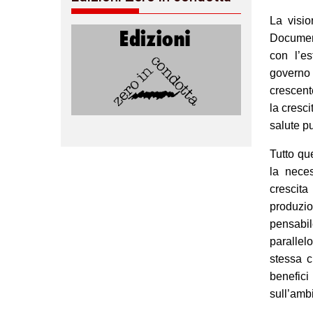
La visio
Document
con l’es
governo
crescent
la cresc
salute p
Tutto qu
la nece
crescit
produzio
pensabi
parallelo
stessa c
benefici
sull’amb