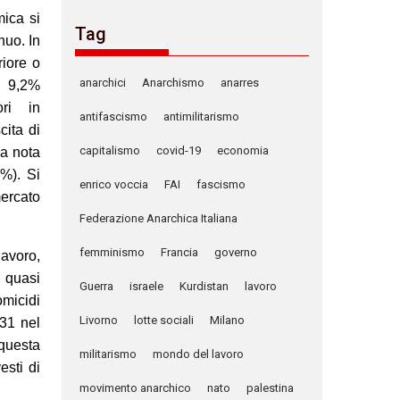
mica si
Tag
nuo. In
riore o
anarchici
Anarchismo
anarres
l 9,2%
ori in
antifascismo
antimilitarismo
cita di
capitalismo
covid-19
economia
la nota
8%). Si
enrico voccia
FAI
fascismo
mercato
Federazione Anarchica Italiana
femminismo
Francia
governo
lavoro,
i quasi
Guerra
israele
Kurdistan
lavoro
micidi
Livorno
lotte sociali
Milano
31 nel
questa
militarismo
mondo del lavoro
sti di
movimento anarchico
nato
palestina