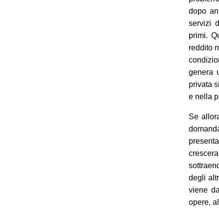
dopo ann
servizi 
primi. Q
reddito 
condizio
genera u
privata s
e nella 
S
e allor
domanda
presenta
crescera
sottraen
degli alt
viene da
opere, a