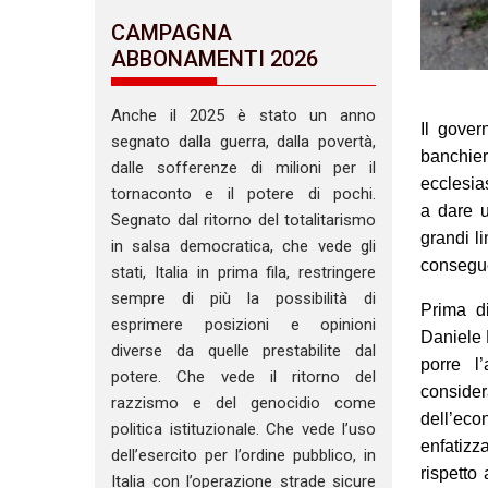
CAMPAGNA
ABBONAMENTI 2026
Anche il 2025 è stato un anno
Il gover
segnato dalla guerra, dalla povertà,
banchier
dalle sofferenze di milioni per il
ecclesia
tornaconto e il potere di pochi.
a dare u
Segnato dal ritorno del totalitarismo
grandi li
in salsa democratica, che vede gli
consegue
stati, Italia in prima fila, restringere
sempre di più la possibilità di
Prima d
esprimere posizioni e opinioni
Daniele 
diverse da quelle prestabilite dal
porre l
potere. Che vede il ritorno del
conside
razzismo e del genocidio come
dell’ec
politica istituzionale. Che vede l’uso
enfatizz
dell’esercito per l’ordine pubblico, in
rispetto
Italia con l’operazione strade sicure