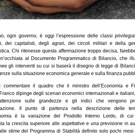
no, ogni governo, è oggi l’espressione delle classi privilegia
i, dei capitalisti, degli agrari, dei circoli militari e della ge
stica. Chi ritenesse questa affermazione troppo decisa, fareb
n’occhiata al Documento Programmatico di Bilancio, che illu
nee gli interventi su cui si baserà il disegno di legge di Bilanci
nze sulla situazione economica generale e sulla finanza pubbl
i commentare il quadro che il ministro dell’Economia e F
Franco dipinge degli scenari economici internazionali e italiani,
’attenzione sulle grandezze e gli indici che vengono pr
razione. Il punto di partenza nella descrizione delle te
onomia è la variazione del Prodotto Interno Lordo, di cui
ata la crescita superiore alle aspettative e una previsione in 
 alle stime del Programma di Stabilità definito solo pochi mesi