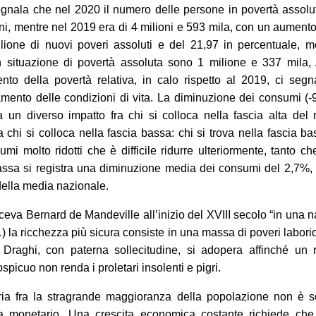
segnala che nel 2020 il numero delle persone in povertà assolu
oni, mentre nel 2019 era di 4 milioni e 593 mila, con un aumento
lione di nuovi poveri assoluti e del 21,97 in percentuale, m
n situazione di povertà assoluta sono 1 milione e 337 mila,
nto della povertà relativa, in calo rispetto al 2019, ci seg
mento delle condizioni di vita. La diminuzione dei consumi (
 un diverso impatto fra chi si colloca nella fascia alta del 
 a chi si colloca nella fascia bassa: chi si trova nella fascia b
umi molto ridotti che è difficile ridurre ulteriormente, tanto ch
assa si registra una diminuzione media dei consumi del 2,7%,
 della media nazionale.
eva Bernard de Mandeville all’inizio del XVIII secolo “in una 
) la ricchezza più sicura consiste in una massa di poveri laborios
Draghi, con paterna sollecitudine, si adopera affinché un r
spicuo non renda i proletari insolenti e pigri.
ia fra la stragrande maggioranza della popolazione non è s
a monetario. Una crescita economica costante richiede che