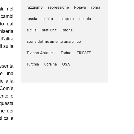
razzismo
repressione
Rojava
roma
ti, nel
 scambi
russia
sanità
sciopero
scuola
to dal
sicilia
stati uniti
storia
iseria
l’altra
storia del movimento anarchico
i sulla
Tiziano Antonelli
Torino
TRIESTE
Turchia
ucraina
USA
resenta
le una
e alla
 Com’è
ente e
 questa
ne dei
blica e