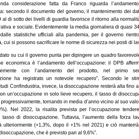
nda considerazione fatta da Franco riguarda l’andamento
: secondo il documento del governo, il mantenimento dei dat
al di sotto dei livelli di guardia favorisce il ritorno alla normalit
orativa e sociale. Evidentemente la media giornaliera di quasi 34
i dalle statistiche ufficiali alla pandemia, per il governo rientr
, cui si possono sacrificare le norme di sicurezza nei posti di la
 dato su cui il governo punta per dipingere un quadro favorevol
one economica è l’andamento dell’occupazione: il DPB affer
temente con l’andamento del prodotto, nel primo se
azione ha registrato un notevole recupero”. Secondo le sti
udi Confindustria, invece, la disoccupazione resterà alta fino a t
on un’occupazione in solo lieve recupero, il tasso di disoccu
 progressivamente, tornando in media d’anno vicino al suo valo
,9%). Nel 2022, la risalita prevista per l’occupazione tende
il tasso di disoccupazione. Tuttavia, l’aumento della forza la
rà ulteriormente (+1,3%, dopo il +1% nel 2021) e ciò manterrà 
 disoccupazione, che è previsto pari al 9,6%”.