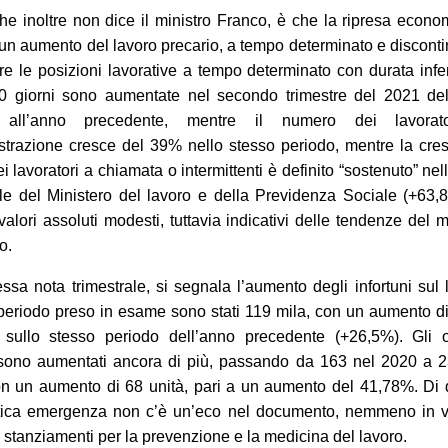
he inoltre non dice il ministro Franco, è che la ripresa econo
un aumento del lavoro precario, a tempo determinato e disconti
are le posizioni lavorative a tempo determinato con durata infe
30 giorni sono aumentate nel secondo trimestre del 2021 de
o all’anno precedente, mentre il numero dei lavorat
trazione cresce del 39% nello stesso periodo, mentre la cres
i lavoratori a chiamata o intermittenti è definito “sostenuto” nel
ale del Ministero del lavoro e della Previdenza Sociale (+63,
 valori assoluti modesti, tuttavia indicativi delle tendenze del 
o.
essa nota trimestrale, si segnala l’aumento degli infortuni sul 
periodo preso in esame sono stati 119 mila, con un aumento d
 sullo stesso periodo dell’anno precedente (+26,5%). Gli o
sono aumentati ancora di più, passando da 163 nel 2020 a 2
n un aumento di 68 unità,
pari a
un aumento del 41,78%. Di 
ica emergenza non c’è un’eco nel documento, nemmeno in ve
 stanziamenti per la prevenzione e la medicina del lavoro.