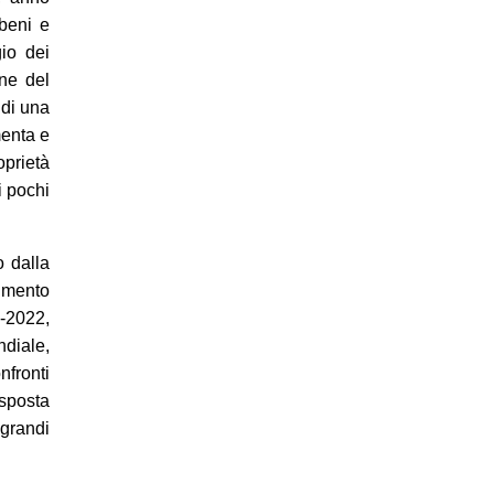
 beni e
io dei
one del
 di una
menta e
oprietà
i pochi
o dalla
umento
1-2022,
ndiale,
nfronti
isposta
 grandi