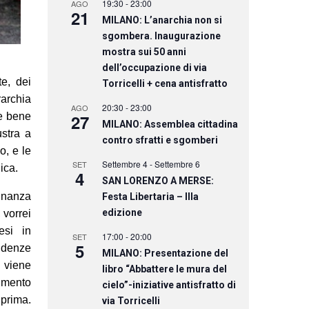
19:30
-
23:00
AGO
21
MILANO: L’anarchia non si
sgombera. Inaugurazione
mostra sui 50 anni
dell’occupazione di via
te, dei
Torricelli + cena antisfratto
rarchia
20:30
-
23:00
AGO
be bene
27
MILANO: Assemblea cittadina
stra a
contro sfratti e sgomberi
o, e le
Settembre 4
-
Settembre 6
SET
ica.
4
SAN LORENZO A MERSE:
inanza
Festa Libertaria – IIIa
edizione
 vorrei
esi in
17:00
-
20:00
SET
5
ndenze
MILANO: Presentazione del
 viene
libro “Abbattere le mura del
aumento
cielo”-iniziative antisfratto di
 prima.
via Torricelli