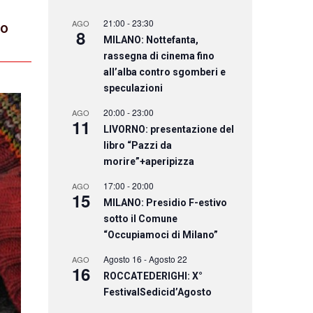
21:00
-
23:30
AGO
to
8
MILANO: Nottefanta,
rassegna di cinema fino
all’alba contro sgomberi e
speculazioni
20:00
-
23:00
AGO
11
LIVORNO: presentazione del
libro “Pazzi da
morire”+aperipizza
17:00
-
20:00
AGO
15
MILANO: Presidio F-estivo
sotto il Comune
“Occupiamoci di Milano”
Agosto 16
-
Agosto 22
AGO
16
ROCCATEDERIGHI: X°
FestivalSedicid’Agosto