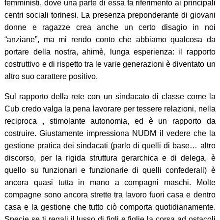
femministi, dove una parte di essa fa riferimento ai principali
centri sociali torinesi. La presenza preponderante di giovani
donne e ragazze crea anche un certo disagio in noi
“anziane”, ma mi rendo conto che abbiamo qualcosa da
portare della nostra, ahimè, lunga esperienza: il rapporto
costruttivo e di rispetto tra le varie generazioni è diventato un
altro suo carattere positivo.
Sul rapporto della rete con un sindacato di classe come la
Cub credo valga la pena lavorare per tessere relazioni, nella
reciproca , stimolante autonomia, ed è un rapporto da
costruire. Giustamente impressiona NUDM il vedere che la
gestione pratica dei sindacati (parlo di quelli di base… altro
discorso, per la rigida struttura gerarchica e di delega, è
quello su funzionari e funzionarie di quelli confederali) è
ancora quasi tutta in mano a compagni maschi. Molte
compagne sono ancora strette tra lavoro fuori casa e dentro
casa e la gestione che tutto ciò comporta quotidianamente.
Specie se ti regali il lusso di figli e figlie la corsa ad ostacoli