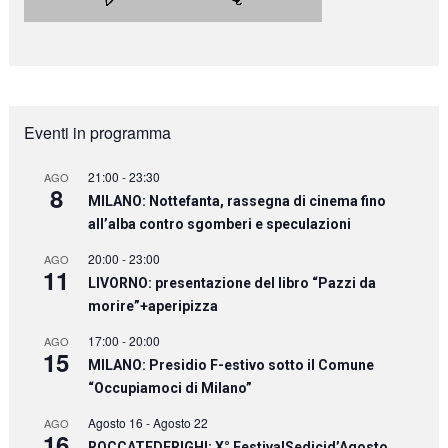
Eventi in programma
21:00
-
23:30
AGO
8
MILANO: Nottefanta, rassegna di cinema fino
all’alba contro sgomberi e speculazioni
20:00
-
23:00
AGO
11
LIVORNO: presentazione del libro “Pazzi da
morire”+aperipizza
17:00
-
20:00
AGO
15
MILANO: Presidio F-estivo sotto il Comune
“Occupiamoci di Milano”
Agosto 16
-
Agosto 22
AGO
16
ROCCATEDERIGHI: X° FestivalSedicid’Agosto