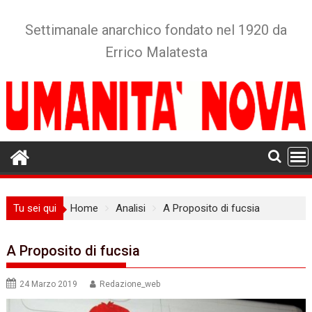
Skip
to
Settimanale anarchico fondato nel 1920 da
content
Errico Malatesta
Tu sei qui
Home
Analisi
A Proposito di fucsia
A Proposito di fucsia
24 Marzo 2019
Redazione_web