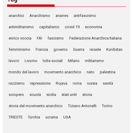
anarchici
Anarchismo
anarres
antifascismo
antimilitarismo
capitalismo
covid-19
economia
enrico voccia
FAI
fascismo
Federazione Anarchica Italiana
femminismo
Francia
governo
Guerra
israele
Kurdistan
lavoro
Livorno
lotte sociali
Milano
militarismo
mondo del lavoro
movimento anarchico
nato
palestina
razzismo
repressione
Rojava
roma
russia
sanità
sciopero
scuola
sicilia
stati uniti
storia
storia del movimento anarchico
Tiziano Antonelli
Torino
TRIESTE
Turchia
ucraina
USA