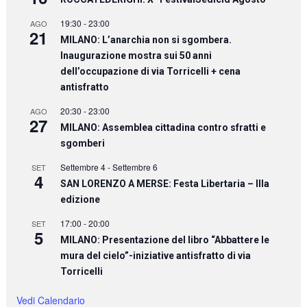
19:30
-
23:00
AGO
21
MILANO: L’anarchia non si sgombera.
Inaugurazione mostra sui 50 anni
dell’occupazione di via Torricelli + cena
antisfratto
20:30
-
23:00
AGO
27
MILANO: Assemblea cittadina contro sfratti e
sgomberi
Settembre 4
-
Settembre 6
SET
4
SAN LORENZO A MERSE: Festa Libertaria – IIIa
edizione
17:00
-
20:00
SET
5
MILANO: Presentazione del libro “Abbattere le
mura del cielo”-iniziative antisfratto di via
Torricelli
Vedi Calendario