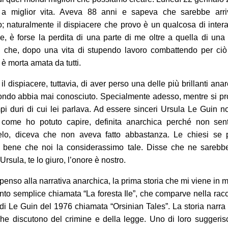
 a miglior vita. Aveva 88 anni e sapeva che sarebbe arriv
 naturalmente il dispiacere che provo è un qualcosa di inte
e, è forse la perdita di una parte di me oltre a quella di un
 che, dopo una vita di stupendo lavoro combattendo per ciò 
 è morta amata da tutti.
l dispiacere, tuttavia, di aver perso una delle più brillanti ana
ondo abbia mai conosciuto. Specialmente adesso, mentre si pr
pi duri di cui lei parlava. Ad essere sinceri Ursula Le Guin n
 come ho potuto capire, definita anarchica perché non sent
elo, diceva che non aveva fatto abbastanza. Le chiesi se p
 bene che noi la considerassimo tale. Disse che ne sarebbe
Ursula, te lo giuro, l’onore è nostro.
enso alla narrativa anarchica, la prima storia che mi viene in 
nto semplice chiamata “La foresta Ile”, che comparve nella racc
 di Le Guin del 1976 chiamata “Orsinian Tales”. La storia narra
he discutono del crimine e della legge. Uno di loro suggeri