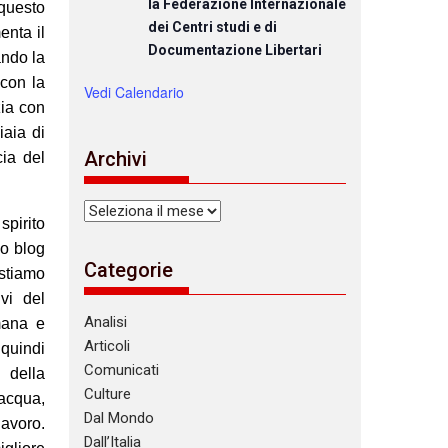
la Federazione Internazionale
questo
dei Centri studi e di
enta il
Documentazione Libertari
ando la
 con la
Vedi Calendario
zia con
iaia di
Archivi
ia del
Archivi
spirito
uo blog
Categorie
stiamo
vi del
Analisi
umana e
Articoli
quindi
Comunicati
 della
Culture
acqua,
Dal Mondo
lavoro.
Dall’Italia