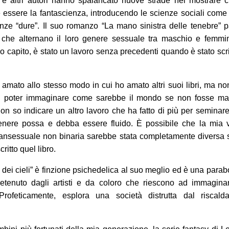
e altri autori hanno spalancato nuove strade nel mostrare c
 essere la fantascienza, introducendo le scienze sociali come
enze “dure”. Il suo romanzo “La mano sinistra delle tenebre” p
 che alternano il loro genere sessuale tra maschio e femmi
o capito, è stato un lavoro senza precedenti quando è stato scri
 amato allo stesso modo in cui ho amato altri suoi libri, ma n
di poter immaginare come sarebbe il mondo se non fosse mai
 Non so indicare un altro lavoro che ha fatto di più per seminare
enere possa e debba essere fluido. È possibile che la mia v
ansessuale non binaria sarebbe stata completamente diversa 
ritto quel libro.
 dei cieli” è finzione psichedelica al suo meglio ed è una parab
etenuto dagli artisti e da coloro che riescono ad immaginar
Profeticamente, esplora una società distrutta dal riscald