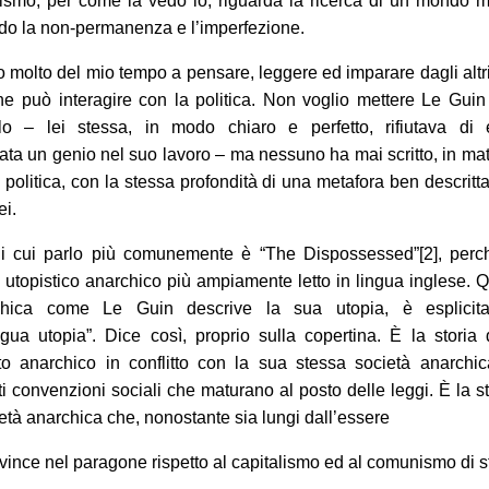
ismo, per come la vedo io, riguarda la ricerca di un mondo m
do la non-permanenza e l’imperfezione.
o molto del mio tempo a pensare, leggere ed imparare dagli alt
one può interagire con la politica. Non voglio mettere Le Gui
llo – lei stessa, in modo chiaro e perfetto, rifiutava di 
ata un genio nel suo lavoro – ma nessuno ha mai scritto, in mat
a politica, con la stessa profondità di una metafora ben descrit
ei.
 di cui parlo più comunemente è “The Dispossessed”[2], perc
utopistico anarchico più ampiamente letto in lingua inglese.
chica come Le Guin descrive la sua utopia, è esplicit
gua utopia”. Dice così, proprio sulla copertina. È la storia
to anarchico in conflitto con la sua stessa società anarchi
ti convenzioni sociali che maturano al posto delle leggi. È la st
età anarchica che, nonostante sia lungi dall’essere
, vince nel paragone rispetto al capitalismo ed al comunismo di s