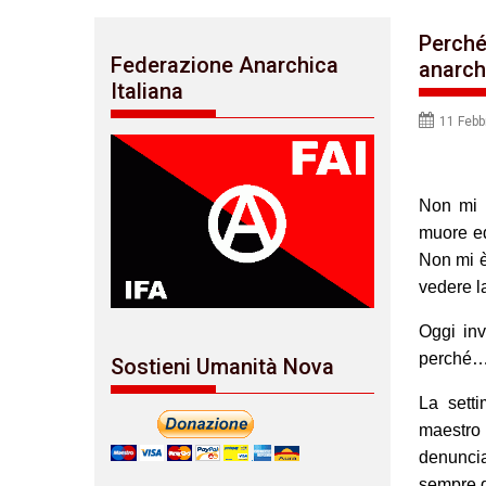
Perché
Federazione Anarchica
anarch
Italiana
11 Febb
Non mi è
muore ed
Non mi è
vedere l
Oggi inv
perché… 
Sostieni Umanità Nova
La sett
maestro
denunci
sempre d