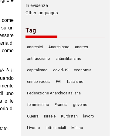
igliore
In evidenza
Other languages
ri come
n su un
Tag
essere
eria di
anarchici
Anarchismo
anarres
ta come
antifascismo
antimilitarismo
capitalismo
covid-19
economia
hé è il
 Quando
enrico voccia
FAI
fascismo
amente
 di uno
Federazione Anarchica Italiana
ca e le
femminismo
Francia
governo
oria di
Guerra
israele
Kurdistan
lavoro
Livorno
lotte sociali
Milano
tato.