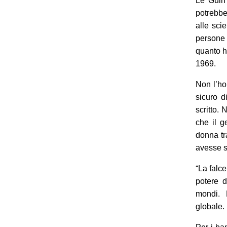
Le Guin 
potrebbe
alle sci
persone
quanto h
1969.
Non l’ho
sicuro 
scritto.
che il g
donna tr
avesse sc
“
La falce
potere d
mondi. 
globale.