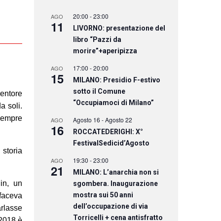
20:00
-
23:00
AGO
11
LIVORNO: presentazione del
libro “Pazzi da
morire”+aperipizza
17:00
-
20:00
AGO
15
MILANO: Presidio F-estivo
sotto il Comune
mentore
“Occupiamoci di Milano”
a soli.
 sempre
Agosto 16
-
Agosto 22
AGO
16
ROCCATEDERIGHI: X°
FestivalSedicid’Agosto
 storia
19:30
-
23:00
AGO
21
MILANO: L’anarchia non si
in, un
sgombera. Inaugurazione
mostra sui 50 anni
faceva
dell’occupazione di via
rlasse
Torricelli + cena antisfratto
 2018 è