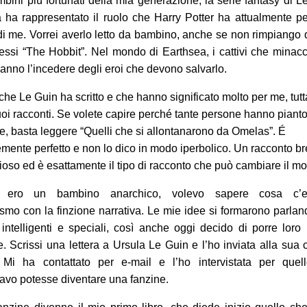
mbini più fortunati della mia generazione, la serie fantasy di L
 ha rappresentato il ruolo che Harry Potter ha attualmente pe
di me. Vorrei averlo letto da bambino, anche se non rimpiango
essi “The Hobbit”. Nel mondo di Earthsea, i cattivi che minacc
nno l’incedere degli eroi che devono salvarlo.
che Le Guin ha scritto e che hanno significato molto per me, tutt
uoi racconti. Se volete capire perché tante persone hanno pianto
e, basta leggere “Quelli che si allontanarono da Omelas”. É
mente perfetto e non lo dico in modo iperbolico. Un racconto b
ioso ed è esattamente il tipo di racconto che può cambiare il m
 ero un bambino anarchico, volevo sapere cosa c’en
ismo con la finzione narrativa. Le mie idee si formarono parla
intelligenti e speciali, così anche oggi decido di porre loro
 Scrissi una lettera a Ursula Le Guin e l’ho inviata alla sua 
. Mi ha contattato per e-mail e l’ho intervistata per quel
vo potesse diventare una fanzine.