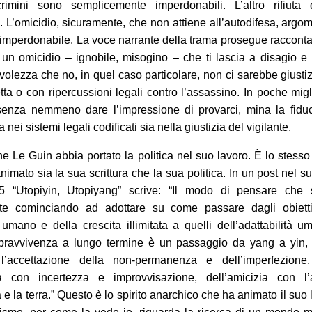
crimini sono semplicemente imperdonabili. L’altro rifiuta 
. L’omicidio, sicuramente, che non attiene all’autodifesa, argom
 imperdonabile. La voce narrante della trama prosegue raccont
i un omicidio – ignobile, misogino – che ti lascia a disagio e
olezza che no, in quel caso particolare, non ci sarebbe giusti
tta o con ripercussioni legali contro l’assassino. In poche migl
senza nemmeno dare l’impressione di provarci, mina la fiduc
ia nei sistemi legali codificati sia nella giustizia del vigilante.
e Le Guin abbia portato la politica nel suo lavoro. È lo stesso 
nimato sia la sua scrittura che la sua politica. In un post nel s
5 “Utopiyin, Utopiyang” scrive: “Il modo di pensare che 
nte cominciando ad adottare su come passare dagli obietti
umano e della crescita illimitata a quelli dell’adattabilità 
pravvivenza a lungo termine è un passaggio da yang a yin, 
 l’accettazione della non-permanenza e dell’imperfezione,
a con incertezza e improvvisazione, dell’amicizia con l’
à e la terra.” Questo è lo spirito anarchico che ha animato il suo 