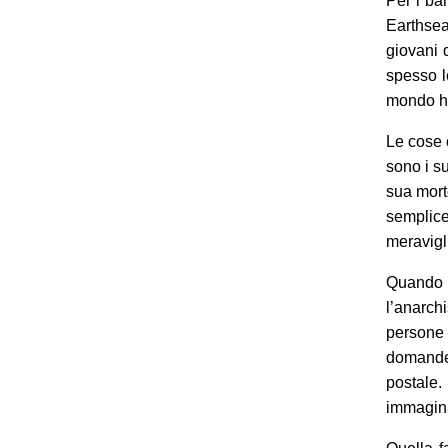
Per i ba
Earthsea
giovani 
spesso l
mondo ha
Le cose 
sono i s
sua mort
semplice
meravigl
Quando
l’anarch
persone 
domande.
postale
immagina