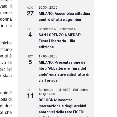
ato il
20:30
-
23:00
AGO
27
ramente
MILANO: Assemblea cittadina
a donna
contro sfratti e sgomberi
in cui
Settembre 4
-
Settembre 6
SET
4
SAN LORENZO A MERSE:
Festa Libertaria – IIIa
rchiche
edizione
ofilano
on si è
17:00
-
20:00
SET
5
iva di
MILANO: Presentazione del
libro “Abbattere le mura del
er lei
cielo”-iniziative antisfratto di
 stata
via Torricelli
Settembre 11 @ 18:00
-
Settembre
SET
mente è
11
13 @ 17:00
olta di
BOLOGNA: Incontro
 di due
internazionale degli archivi
anarchici della rete FICEDL —
sce che