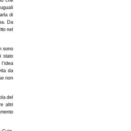
iò che
 uguali
arla di
na. Da
tto nel
on sono
 stato
 l’idea
ita da
se non
ola del
e altri
amento