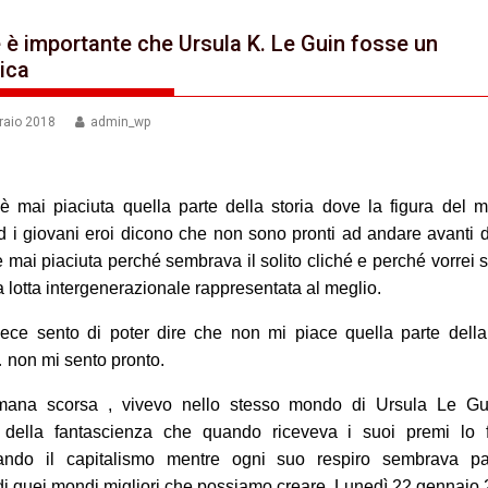
 è importante che Ursula K. Le Guin fosse un
ica
raio 2018
admin_wp
 mai piaciuta quella parte della storia dove la figura del 
 i giovani eroi dicono che non sono pronti ad andare avanti d
 mai piaciuta perché sembrava il solito cliché e perché vorrei
a lotta intergenerazionale rappresentata al meglio.
ece sento di poter dire che non mi piace quella parte della
non mi sento pronto.
imana scorsa , vivevo nello stesso mondo di Ursula Le Gu
 della fantascienza che quando riceveva i suoi premi lo 
ando il capitalismo mentre ogni suo respiro sembrava pa
i quei mondi migliori che possiamo creare. Lunedì 22 gennaio