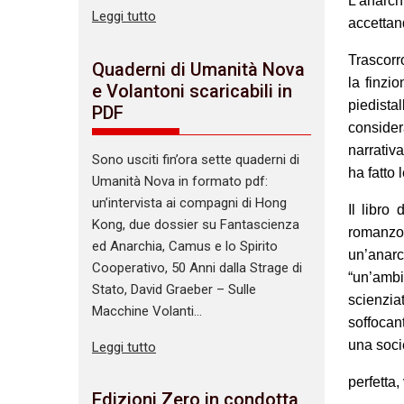
L’anarch
Leggi tutto
accettan
Trascorr
Quaderni di Umanità Nova
la finzi
e Volantoni scaricabili in
piedista
PDF
consider
narrativ
Sono usciti fin’ora sette quaderni di
ha fatto l
Umanità Nova in formato pdf:
un’intervista ai compagni di Hong
Il libro
Kong, due dossier su Fantascienza
romanzo 
ed Anarchia, Camus e lo Spirito
un’anar
Cooperativo, 50 Anni dalla Strage di
“un’ambi
Stato, David Graeber – Sulle
scienzia
Macchine Volanti…
soffocan
una soci
Leggi tutto
perfetta
Edizioni Zero in condotta