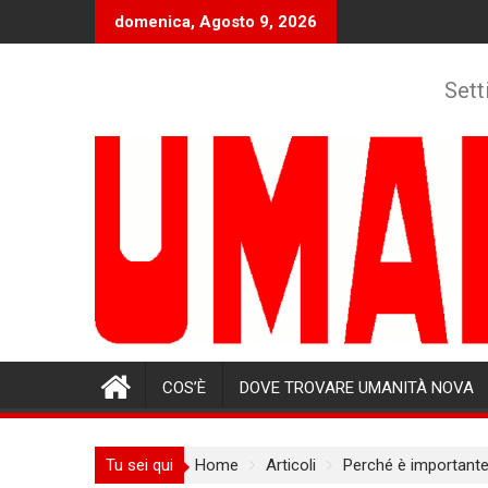
Skip
domenica, Agosto 9, 2026
to
content
Sett
COS’È
DOVE TROVARE UMANITÀ NOVA
Tu sei qui
Home
Articoli
Perché è importante