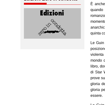
È anche
quando 
romanzo 
momento 
anarchi
quinta c
Le Guin 
posizione
violenta
mondo de
libro, d
di Star 
prove sul
gloria d
gloria p
essere.