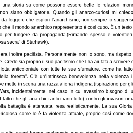
 una storia su come possono essere belle le relazioni mo
non siano obbligatorie. Quando gli anarco-curiosi mi chied
da leggere che esplori l’anarchismo, non sempre lo suggeris
che il mondo anarchico rappresentato è così cupo. È un testo
co per fungere da propaganda.(Rimando spesso e volentieri
osa sacra” di Starhawk).
era inoltre pacifista. Personalmente non lo sono, ma rispetto
. Credo sia proprio il suo pacifismo che l’ha aiutata a scrivere c
 lotta anticoloniale con tutte le sue sfumature, come ha fatto
lla foresta”. C’è un’intrinseca benevolenza nella violenza 
ove mette in scena una razza aliena indigena (ispirazione per g
Wars, incidentalmente, nel caso in cui avessimo bisogno di ul
 fatto che gli anarchici anticipano tutto) contro gli invasori um
ella battaglia è attenuata, resa realisticamente. La sua Glori
ericolosa come lo è la violenza attuale, proprio così come d