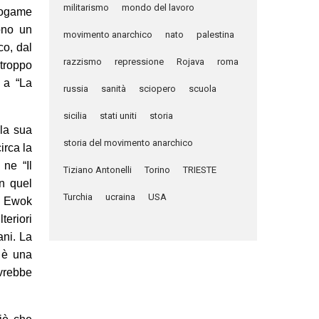
militarismo
mondo del lavoro
nogame
ono un
movimento anarchico
nato
palestina
co, dal
razzismo
repressione
Rojava
roma
 troppo
 a “La
russia
sanità
sciopero
scuola
sicilia
stati uniti
storia
 la sua
storia del movimento anarchico
irca la
 ne “Il
Tiziano Antonelli
Torino
TRIESTE
in quel
Turchia
ucraina
USA
li Ewok
teriori
ani. La
a è una
ovrebbe