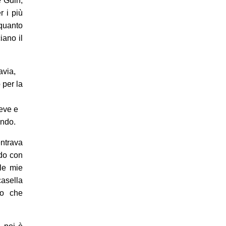
e Guin,
r i più
 quanto
iano il
avia,
 per la
reve e
ondo.
trava
ndo con
 le mie
casella
lo che