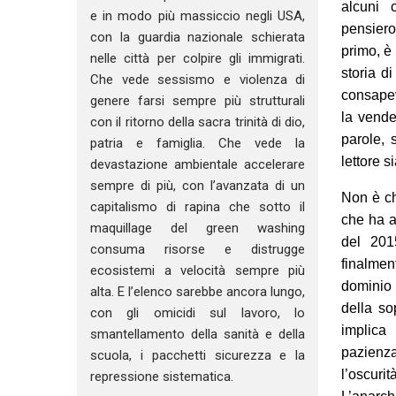
alcuni 
e in modo più massiccio negli USA,
pensiero
con la guardia nazionale schierata
primo, è
nelle città per colpire gli immigrati.
storia d
Che vede sessismo e violenza di
consapev
genere farsi sempre più strutturali
la vende
con il ritorno della sacra trinità di dio,
parole, 
patria e famiglia. Che vede la
lettore s
devastazione ambientale accelerare
sempre di più, con l’avanzata di un
Non è ch
capitalismo di rapina che sotto il
che ha a
maquillage del green washing
del 201
consuma risorse e distrugge
finalme
ecosistemi a velocità sempre più
dominio 
alta. E l’elenco sarebbe ancora lungo,
della so
con gli omicidi sul lavoro, lo
implica
smantellamento della sanità e della
pazienz
scuola, i pacchetti sicurezza e la
l’oscurit
repressione sistematica.