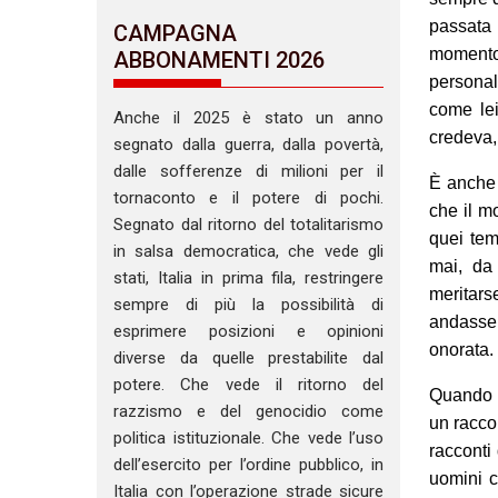
passata
CAMPAGNA
momento;
ABBONAMENTI 2026
personal
come lei
Anche il 2025 è stato un anno
credeva,
segnato dalla guerra, dalla povertà,
dalle sofferenze di milioni per il
È anche i
tornaconto e il potere di pochi.
che il m
Segnato dal ritorno del totalitarismo
quei tem
in salsa democratica, che vede gli
mai, da
stati, Italia in prima fila, restringere
meritars
sempre di più la possibilità di
andasse
esprimere posizioni e opinioni
onorata. 
diverse da quelle prestabilite dal
potere. Che vede il ritorno del
Quando p
razzismo e del genocidio come
un racco
politica istituzionale. Che vede l’uso
racconti
dell’esercito per l’ordine pubblico, in
uomini c
Italia con l’operazione strade sicure