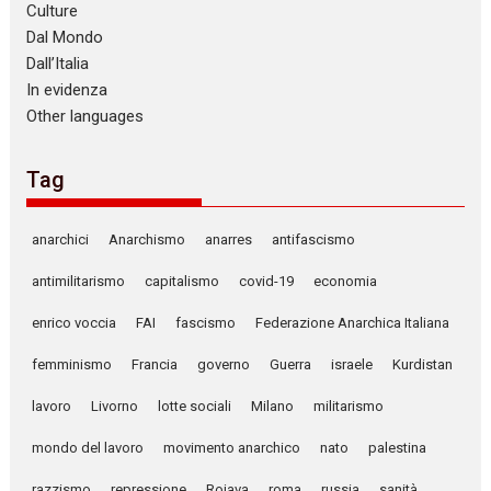
Culture
Dal Mondo
Dall’Italia
In evidenza
Other languages
Tag
anarchici
Anarchismo
anarres
antifascismo
antimilitarismo
capitalismo
covid-19
economia
enrico voccia
FAI
fascismo
Federazione Anarchica Italiana
femminismo
Francia
governo
Guerra
israele
Kurdistan
lavoro
Livorno
lotte sociali
Milano
militarismo
mondo del lavoro
movimento anarchico
nato
palestina
razzismo
repressione
Rojava
roma
russia
sanità