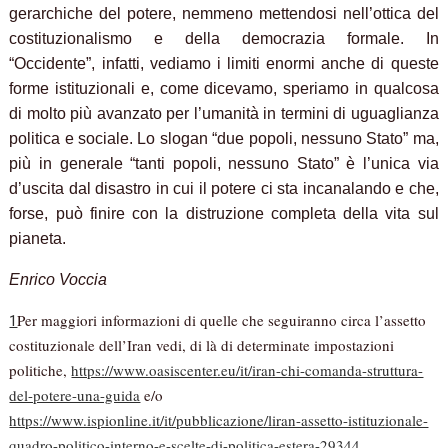
gerarchiche del potere, nemmeno mettendosi nell’ottica del
costituzionalismo e della democrazia formale. In
“Occidente”, infatti, vediamo i limiti enormi anche di queste
forme istituzionali e, come dicevamo, speriamo in qualcosa
di molto più avanzato per l’umanità in termini di uguaglianza
politica e sociale. Lo slogan “due popoli, nessuno Stato” ma,
più in generale “tanti popoli, nessuno Stato” è l’unica via
d’uscita dal disastro in cui il potere ci sta incanalando e che,
forse, può finire con la distruzione completa della vita sul
pianeta.
Enrico Voccia
Per maggiori informazioni di quelle che seguiranno circa l’assetto
1
costituzionale dell’Iran vedi, di là di determinate impostazioni
politiche,
https://www.oasiscenter.eu/it/iran-chi-comanda-struttura-
del-potere-una-guida
e/o
https://www.ispionline.it/it/pubblicazione/liran-assetto-istituzionale-
quadro-politico-interno-e-scelte-di-politica-estera-29344