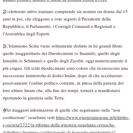
L’elettorato attivo iraniano comprende sia uomini sia donne dai 15
2
anni in poi, che eleggono a voto segreto il Presidente della
Repubblica, il Parlamento, i Consigli Comunali e Regionali e
l’Assemblea degli Esperti.
L’Islamismo Sciita viene solitamente distinto in tre grandi filoni:
3
quello maggioritario dei Duodecimani (o Imamiti), quello degli
Ismailiti (o Settimani) e quello degli Zayditi, oggi numericamente il
più esiguo. Gli sciiti duodecimani sono coloro che riconoscono una
successione ininterrotta di dodici Imām, dopo di che accettarono
passivamente l’ordine politico corrente, in attesa della parusia del
loro ultimo Imam che, alla fine dei tempi, tornerà a manifestarsi
riportando la giustizia sulla Terra.
Per maggiori informazioni di quelle che seguiranno sulla “non
4
costituzione” israeliana vedi
https://www.giustiziainsieme.it/it/diritto-
e-societa/2722-la-riforma-della-giustizia-israeliana-cronache-
dallultima-frontiera-costituzionale-di-leonardo-pierdominici?