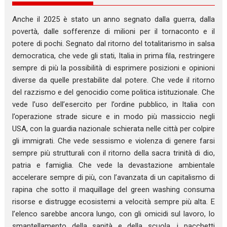
Anche il 2025 è stato un anno segnato dalla guerra, dalla
povertà, dalle sofferenze di milioni per il tornaconto e il
potere di pochi. Segnato dal ritorno del totalitarismo in salsa
democratica, che vede gli stati, Italia in prima fila, restringere
sempre di più la possibilità di esprimere posizioni e opinioni
diverse da quelle prestabilite dal potere. Che vede il ritorno
del razzismo e del genocidio come politica istituzionale. Che
vede l’uso dell’esercito per l’ordine pubblico, in Italia con
l’operazione strade sicure e in modo più massiccio negli
USA, con la guardia nazionale schierata nelle città per colpire
gli immigrati. Che vede sessismo e violenza di genere farsi
sempre più strutturali con il ritorno della sacra trinità di dio,
patria e famiglia. Che vede la devastazione ambientale
accelerare sempre di più, con l’avanzata di un capitalismo di
rapina che sotto il maquillage del green washing consuma
risorse e distrugge ecosistemi a velocità sempre più alta. E
l’elenco sarebbe ancora lungo, con gli omicidi sul lavoro, lo
smantellamento della sanità e della scuola, i pacchetti