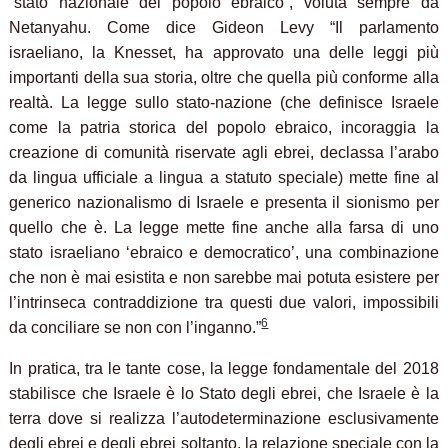
“stato nazionale del popolo ebraico”, voluta sempre da
Netanyahu. Come dice Gideon Levy “Il parlamento
israeliano, la Knesset, ha approvato una delle leggi più
importanti della sua storia, oltre che quella più conforme alla
realtà. La legge sullo stato-nazione (che definisce Israele
come la patria storica del popolo ebraico, incoraggia la
creazione di comunità riservate agli ebrei, declassa l’arabo
da lingua ufficiale a lingua a statuto speciale) mette fine al
generico nazionalismo di Israele e presenta il sionismo per
quello che è. La legge mette fine anche alla farsa di uno
stato israeliano ‘ebraico e democratico’, una combinazione
che non è mai esistita e non sarebbe mai potuta esistere per
l’intrinseca contraddizione tra questi due valori, impossibili
6
da conciliare se non con l’inganno.”
In pratica, tra le tante cose, la legge fondamentale del 2018
stabilisce che Israele è lo Stato degli ebrei, che Israele è la
terra dove si realizza l’autodeterminazione esclusivamente
degli ebrei e degli ebrei soltanto, la relazione speciale con la