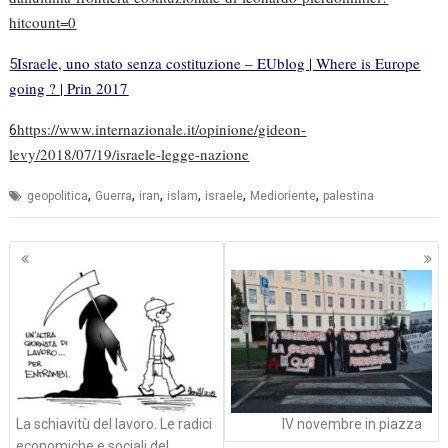
hitcount=0
Israele, uno stato senza costituzione – EUblog | Where is Europe
5
going ? | Prin 2017
https://www.internazionale.it/opinione/gideon-
6
levy/2018/07/19/israele-legge-nazione
,
,
,
,
,
,
geopolitica
Guerra
iran
islam
israele
Medioriente
palestina
Navigazione
articoli
La schiavitù del lavoro. Le radici
IV novembre in piazza
economiche e sociali del