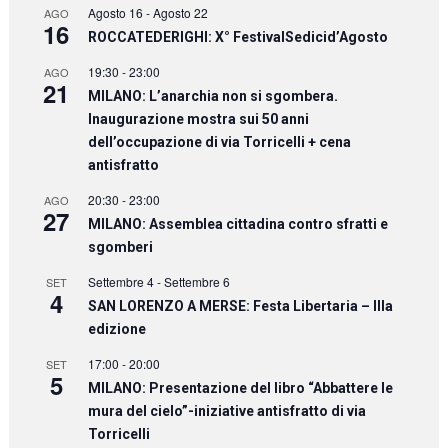
Agosto 16
-
Agosto 22
AGO
16
ROCCATEDERIGHI: X° FestivalSedicid’Agosto
19:30
-
23:00
AGO
21
MILANO: L’anarchia non si sgombera.
Inaugurazione mostra sui 50 anni
dell’occupazione di via Torricelli + cena
antisfratto
20:30
-
23:00
AGO
27
MILANO: Assemblea cittadina contro sfratti e
sgomberi
Settembre 4
-
Settembre 6
SET
4
SAN LORENZO A MERSE: Festa Libertaria – IIIa
edizione
17:00
-
20:00
SET
5
MILANO: Presentazione del libro “Abbattere le
mura del cielo”-iniziative antisfratto di via
Torricelli