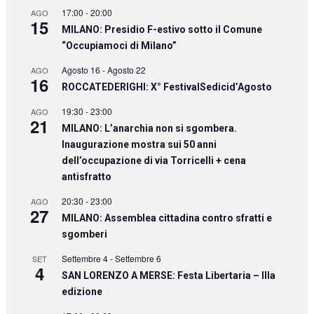
17:00
-
20:00
AGO
15
MILANO: Presidio F-estivo sotto il Comune
“Occupiamoci di Milano”
Agosto 16
-
Agosto 22
AGO
16
ROCCATEDERIGHI: X° FestivalSedicid’Agosto
19:30
-
23:00
AGO
21
MILANO: L’anarchia non si sgombera.
Inaugurazione mostra sui 50 anni
dell’occupazione di via Torricelli + cena
antisfratto
20:30
-
23:00
AGO
27
MILANO: Assemblea cittadina contro sfratti e
sgomberi
Settembre 4
-
Settembre 6
SET
4
SAN LORENZO A MERSE: Festa Libertaria – IIIa
edizione