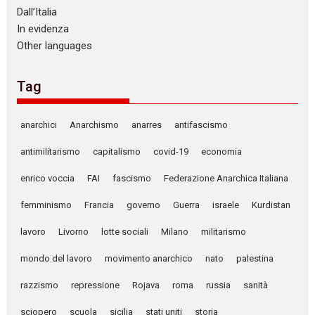
Dall’Italia
In evidenza
Other languages
Tag
anarchici
Anarchismo
anarres
antifascismo
antimilitarismo
capitalismo
covid-19
economia
enrico voccia
FAI
fascismo
Federazione Anarchica Italiana
femminismo
Francia
governo
Guerra
israele
Kurdistan
lavoro
Livorno
lotte sociali
Milano
militarismo
mondo del lavoro
movimento anarchico
nato
palestina
razzismo
repressione
Rojava
roma
russia
sanità
sciopero
scuola
sicilia
stati uniti
storia