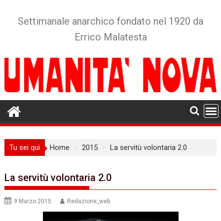
Skip
to
Settimanale anarchico fondato nel 1920 da
content
Errico Malatesta
Tu sei qui
Home
2015
La servitù volontaria 2.0
La servitù volontaria 2.0
9 Marzo 2015
Redazione_web