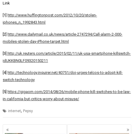
Link
[1]
http://www.huffingtonpost.com/2012/10/20/stolen-
iphones_n_1992843.html
[2]
http://www.dailymail.co.uk/news/article-2747294/Call-alarm-2-000-
mobiles-stolen-day-iPhone-target.html
[3]
http://uk.reuters.com/article/2015/02/11/uk-usa-smartphone-killswitch-
idUKKBN0LF09320150211
[4]
http://technology.inquirer.net/40751/doj-urges-telcos-to-adopt-kill-
switch-technology
[5]
https://gigaom.com/2014/08/26/mobile-phone-kill-switches-to-be-law-
in-california-but-critics-worry-about-misuse/
,
internet
Pepsy
Navigazione