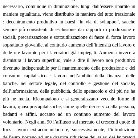
necessario, comunque in diminuzione, lungi dall’essere ripartito in
maniera egualitaria, viene distribuito in maniera del tutto irrazionale
: decentramento produttivo in paesi “in via di sviluppo”, sacche
sempre più consistenti di esclusione dai rapporti di produzione e
sociali, precarizzazione e sottoutilizzazione di fasce di forza lavoro
soprattutto giovanile, al contrario aumento dell’intensità del lavoro e
delle ore lavorate per i lavoratori già impiegati. Aumenta invece a
dismisura il lavoro superfluo, vale a dire il lavoro non produttivo
divenuto indispensabile per il mantenimento della produzione e del
consumo capitalistico : lavoro nell’ambito della finanza, delle
banche, nel settore legale, del controllo e gestione del sociale,
dell’informazione, della pubblicità, dello spettacolo e chi più ne ha
più ne metta. Ricompaiono e si generalizzano vecchie forme di
lavoro, quasi precapitalistiche, come quelle dei servizi alla persona,
badanti e affini, accanto ad un continuo aumento del lavoro
volontario. Negli anni 90 l’afflusso sul mercato di crescenti quote di
forza lavoro extracomunitaria e, successivamente, l’introduzione
dell’euro portano ad una drastica riduzione dei salari dei lavoratori