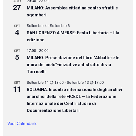
20:30
-
23:00
AGO
27
MILANO: Assemblea cittadina contro sfratti e
sgomberi
Settembre 4
-
Settembre 6
SET
4
SAN LORENZO A MERSE: Festa Libertaria – IIIa
edizione
17:00
-
20:00
SET
5
MILANO: Presentazione del libro “Abbattere le
mura del cielo”-iniziative antisfratto di via
Torricelli
Settembre 11 @ 18:00
-
Settembre 13 @ 17:00
SET
11
BOLOGNA: Incontro internazionale degli archivi
anarchici della rete FICEDL — la Federazione
Internazionale dei Centri studi e di
Documentazione Libertari
Vedi Calendario