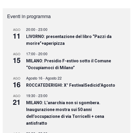
Eventi in programma
20:00
-
23:00
AGO
11
LIVORNO: presentazione del libro “Pazzi da
morire”+aperipizza
17:00
-
20:00
AGO
15
MILANO: Presidio F-estivo sotto il Comune
“Occupiamoci di Milano”
Agosto 16
-
Agosto 22
AGO
16
ROCCATEDERIGHI: X° FestivalSedicid’Agosto
19:30
-
23:00
AGO
21
MILANO: L’anarchia non si sgombera.
Inaugurazione mostra sui 50 anni
dell’occupazione di via Torricelli + cena
antisfratto