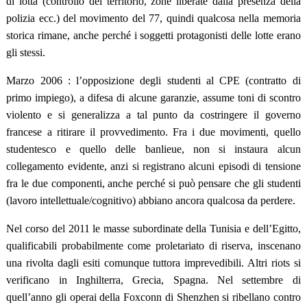
di lotta (controllo del territorio, zone liberate dalla presenza della
polizia ecc.) del movimento del 77, quindi qualcosa nella memoria
storica rimane, anche perché i soggetti protagonisti delle lotte erano
gli stessi.
Marzo 2006 : l’opposizione degli studenti al CPE (contratto di
primo impiego), a difesa di alcune garanzie, assume toni di scontro
violento e si generalizza a tal punto da costringere il governo
francese a ritirare il provvedimento. Fra i due movimenti, quello
studentesco e quello delle banlieue, non si instaura alcun
collegamento evidente, anzi si registrano alcuni episodi di tensione
fra le due componenti, anche perché si può pensare che gli studenti
(lavoro intellettuale/cognitivo) abbiano ancora qualcosa da perdere.
Nel corso del 2011 le masse subordinate della Tunisia e dell’Egitto,
qualificabili probabilmente come proletariato di riserva, inscenano
una rivolta dagli esiti comunque tuttora imprevedibili. Altri riots si
verificano in Inghilterra, Grecia, Spagna. Nel settembre di
quell’anno gli operai della Foxconn di Shenzhen si ribellano contro