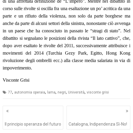
di una affrettata definizione de “L’impero”. Mentre nel dibattito in
corso sulle rivolte si oscilla fra una esaltazione un po’ acritica da una
parte e un rifiuto della violenza, non solo da parte borghese ma
anche da parte di alcuni settori della sinistra, nonostante ciò avvenga
in un paese che ha conosciuto in passato le “stragi di stato”. Nel
dibattito si segnalano le posizioni della rivista “Il lato cattivo”, che,
dopo aver esaltato le rivolte del 2011, successivamente attribuisce i
movimenti del 2014 (Turchia Gezy Park, Egitto, Hong Kong
rivoluzione degli ombrelli ecc.) alla classe media salariata in via di
impoverimento.
Visconte Grisi
,
,
,
,
,
77
autonomia operaia
lama
negri
Università
visconte grisi
Navigazione
articoli
Il principio speranza del futuro
Catalogna, Indipendenza Sì-No!