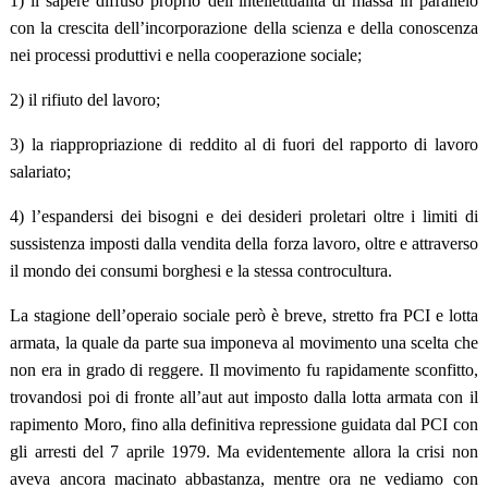
1) il sapere diffuso proprio dell’intellettualità di massa in parallelo
con la crescita dell’incorporazione della scienza e della conoscenza
nei processi produttivi e nella cooperazione sociale;
2) il rifiuto del lavoro;
3) la riappropriazione di reddito al di fuori del rapporto di lavoro
salariato;
4) l’espandersi dei bisogni e dei desideri proletari oltre i limiti di
sussistenza imposti dalla vendita della forza lavoro, oltre e attraverso
il mondo dei consumi borghesi e la stessa controcultura.
La stagione dell’operaio sociale però è breve, stretto fra PCI e lotta
armata, la quale da parte sua imponeva al movimento una scelta che
non era in grado di reggere. Il movimento fu rapidamente sconfitto,
trovandosi poi di fronte all’aut aut imposto dalla lotta armata con il
rapimento Moro, fino alla definitiva repressione guidata dal PCI con
gli arresti del 7 aprile 1979. Ma evidentemente allora la crisi non
aveva ancora macinato abbastanza, mentre ora ne vediamo con