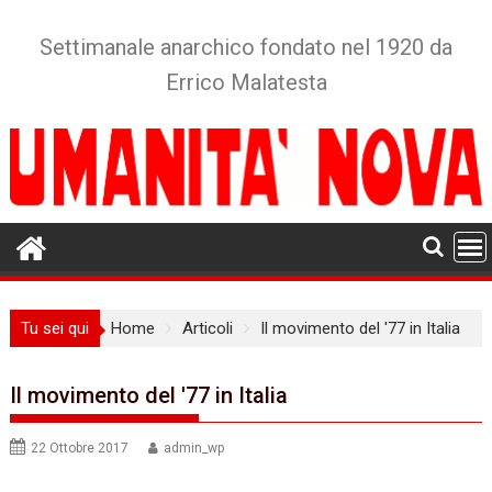
Skip
to
Settimanale anarchico fondato nel 1920 da
content
Errico Malatesta
Tu sei qui
Home
Articoli
Il movimento del '77 in Italia
Il movimento del '77 in Italia
22 Ottobre 2017
admin_wp