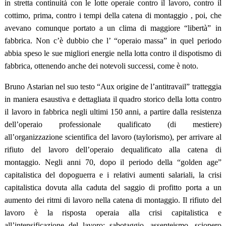
in stretta continuità con le lotte operaie contro il lavoro, contro il
cottimo, prima, contro i tempi della catena di montaggio , poi, che
avevano comunque portato a un clima di maggiore “libertà” in
fabbrica. Non c’è dubbio che l’ “operaio massa” in quel periodo
abbia speso le sue migliori energie nella lotta contro il dispotismo di
fabbrica, ottenendo anche dei notevoli successi, come è noto.
Bruno Astarian nel suo testo “Aux origine de l’antitravail” tratteggia
in maniera esaustiva e dettagliata il quadro storico della lotta contro
il lavoro in fabbrica negli ultimi 150 anni, a partire dalla resistenza
dell’operaio professionale qualificato (di mestiere)
all’organizzazione scientifica del lavoro (taylorismo), per arrivare al
rifiuto del lavoro dell’operaio dequalificato alla catena di
montaggio. Negli anni 70, dopo il periodo della “golden age”
capitalistica del dopoguerra e i relativi aumenti salariali, la crisi
capitalistica dovuta alla caduta del saggio di profitto porta a un
aumento dei ritmi di lavoro nella catena di montaggio. Il rifiuto del
lavoro è la risposta operaia alla crisi capitalistica e
all’intensificazione del lavoro: sabotaggio, assenteismo, sciopero