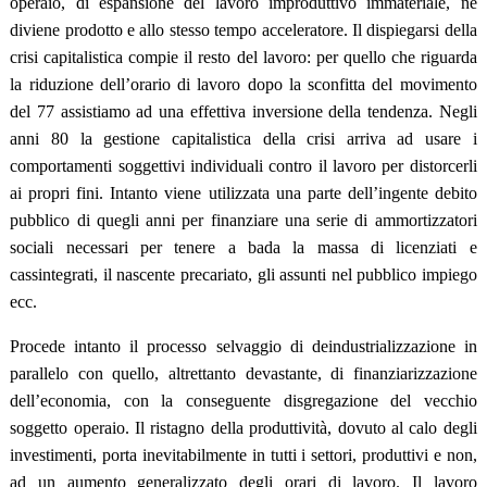
operaio, di espansione del lavoro improduttivo immateriale, ne
diviene prodotto e allo stesso tempo acceleratore. Il dispiegarsi della
crisi capitalistica compie il resto del lavoro: per quello che riguarda
la riduzione dell’orario di lavoro dopo la sconfitta del movimento
del 77 assistiamo ad una effettiva inversione della tendenza. Negli
anni 80 la gestione capitalistica della crisi arriva ad usare i
comportamenti soggettivi individuali contro il lavoro per distorcerli
ai propri fini. Intanto viene utilizzata una parte dell’ingente debito
pubblico di quegli anni per finanziare una serie di ammortizzatori
sociali necessari per tenere a bada la massa di licenziati e
cassintegrati, il nascente precariato, gli assunti nel pubblico impiego
ecc.
Procede intanto il processo selvaggio di deindustrializzazione in
parallelo con quello, altrettanto devastante, di finanziarizzazione
dell’economia, con la conseguente disgregazione del vecchio
soggetto operaio. Il ristagno della produttività, dovuto al calo degli
investimenti, porta inevitabilmente in tutti i settori, produttivi e non,
ad un aumento generalizzato degli orari di lavoro. Il lavoro