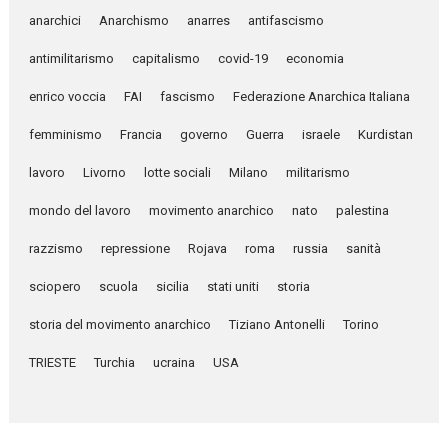
anarchici
Anarchismo
anarres
antifascismo
antimilitarismo
capitalismo
covid-19
economia
enrico voccia
FAI
fascismo
Federazione Anarchica Italiana
femminismo
Francia
governo
Guerra
israele
Kurdistan
lavoro
Livorno
lotte sociali
Milano
militarismo
mondo del lavoro
movimento anarchico
nato
palestina
razzismo
repressione
Rojava
roma
russia
sanità
sciopero
scuola
sicilia
stati uniti
storia
storia del movimento anarchico
Tiziano Antonelli
Torino
TRIESTE
Turchia
ucraina
USA