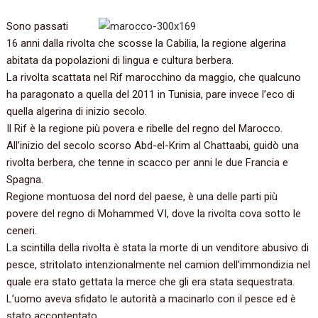
Sono passati
16 anni dalla rivolta che scosse la Cabilia, la regione algerina
abitata da popolazioni di lingua e cultura berbera.
La rivolta scattata nel Rif marocchino da maggio, che qualcuno
ha paragonato a quella del 2011 in Tunisia, pare invece l’eco di
quella algerina di inizio secolo.
Il Rif è la regione più povera e ribelle del regno del Marocco.
All’inizio del secolo scorso Abd-el-Krim al Chattaabi, guidò una
rivolta berbera, che tenne in scacco per anni le due Francia e
Spagna.
Regione montuosa del nord del paese, è una delle parti più
povere del regno di Mohammed VI, dove la rivolta cova sotto le
ceneri.
La scintilla della rivolta è stata la morte di un venditore abusivo di
pesce, stritolato intenzionalmente nel camion dell’immondizia nel
quale era stato gettata la merce che gli era stata sequestrata.
L’uomo aveva sfidato le autorità a macinarlo con il pesce ed è
stato accontentato.