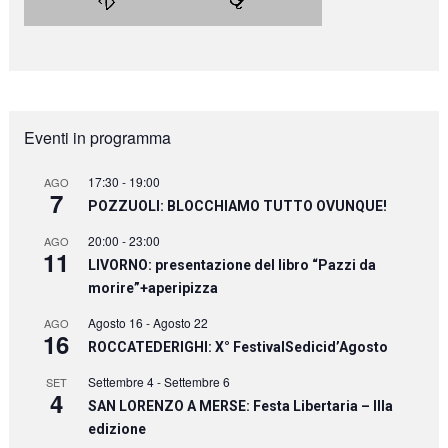
Eventi in programma
17:30
-
19:00
AGO
7
POZZUOLI: BLOCCHIAMO TUTTO OVUNQUE!
20:00
-
23:00
AGO
11
LIVORNO: presentazione del libro “Pazzi da
morire”+aperipizza
Agosto 16
-
Agosto 22
AGO
16
ROCCATEDERIGHI: X° FestivalSedicid’Agosto
Settembre 4
-
Settembre 6
SET
4
SAN LORENZO A MERSE: Festa Libertaria – IIIa
edizione