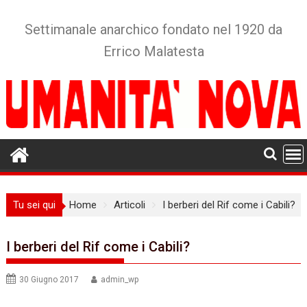
Skip
to
Settimanale anarchico fondato nel 1920 da
content
Errico Malatesta
Tu sei qui
Home
Articoli
I berberi del Rif come i Cabili?
I berberi del Rif come i Cabili?
30 Giugno 2017
admin_wp