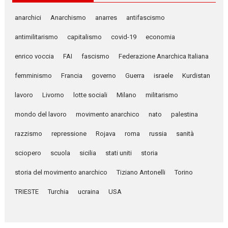
anarchici
Anarchismo
anarres
antifascismo
antimilitarismo
capitalismo
covid-19
economia
enrico voccia
FAI
fascismo
Federazione Anarchica Italiana
femminismo
Francia
governo
Guerra
israele
Kurdistan
lavoro
Livorno
lotte sociali
Milano
militarismo
mondo del lavoro
movimento anarchico
nato
palestina
razzismo
repressione
Rojava
roma
russia
sanità
sciopero
scuola
sicilia
stati uniti
storia
storia del movimento anarchico
Tiziano Antonelli
Torino
TRIESTE
Turchia
ucraina
USA