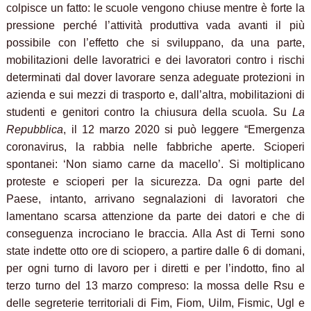
colpisce un fatto: le scuole vengono chiuse mentre è forte la
pressione perché l’attività produttiva vada avanti il più
possibile con l’effetto che si sviluppano, da una parte,
mobilitazioni delle lavoratrici e dei lavoratori contro i rischi
determinati dal dover lavorare senza adeguate protezioni in
azienda e sui mezzi di trasporto e, dall’altra, mobilitazioni di
studenti e genitori contro la chiusura della scuola. Su
La
Repubblica
, il 12 marzo 2020 si può leggere “Emergenza
coronavirus, la rabbia nelle fabbriche aperte. Scioperi
spontanei: ‘Non siamo carne da macello’. Si moltiplicano
proteste e scioperi per la sicurezza.
Da ogni parte del
Paese, intanto, arrivano segnalazioni di lavoratori che
lamentano scarsa attenzione da parte dei datori e che di
conseguenza incrociano le braccia. Alla Ast di Terni sono
state indette otto ore di sciopero, a partire dalle 6 di domani,
per ogni turno di lavoro per i diretti e per l’indotto, fino al
terzo turno del 13 marzo compreso: la mossa delle Rsu e
delle segreterie territoriali di Fim, Fiom, Uilm, Fismic, Ugl e