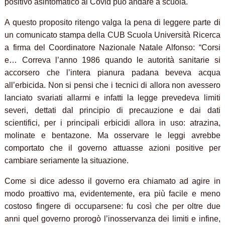
positivo asintomatico al Covid può andare a scuola.
A questo proposito ritengo valga la pena di leggere parte di
un comunicato stampa della CUB Scuola Università Ricerca
a firma del Coordinatore Nazionale Natale Alfonso: “Corsi
e… Correva l’anno 1986 quando le autorità sanitarie si
accorsero che l’intera pianura padana beveva acqua
all’erbicida. Non si pensi che i tecnici di allora non avessero
lanciato svariati allarmi e infatti la legge prevedeva limiti
severi, dettati dal principio di precauzione e dai dati
scientifici, per i principali erbicidi allora in uso: atrazina,
molinate e bentazone. Ma osservare le leggi avrebbe
comportato che il governo attuasse azioni positive per
cambiare seriamente la situazione.
Come si dice adesso il governo era chiamato ad agire in
modo proattivo ma, evidentemente, era più facile e meno
costoso fingere di occuparsene: fu così che per oltre due
anni quel governo prorogò l’inosservanza dei limiti e infine,