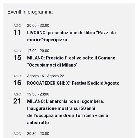
Eventi in programma
20:00
-
23:00
AGO
11
LIVORNO: presentazione del libro “Pazzi da
morire”+aperipizza
17:00
-
20:00
AGO
15
MILANO: Presidio F-estivo sotto il Comune
“Occupiamoci di Milano”
Agosto 16
-
Agosto 22
AGO
16
ROCCATEDERIGHI: X° FestivalSedicid’Agosto
19:30
-
23:00
AGO
21
MILANO: L’anarchia non si sgombera.
Inaugurazione mostra sui 50 anni
dell’occupazione di via Torricelli + cena
antisfratto
20:30
-
23:00
AGO