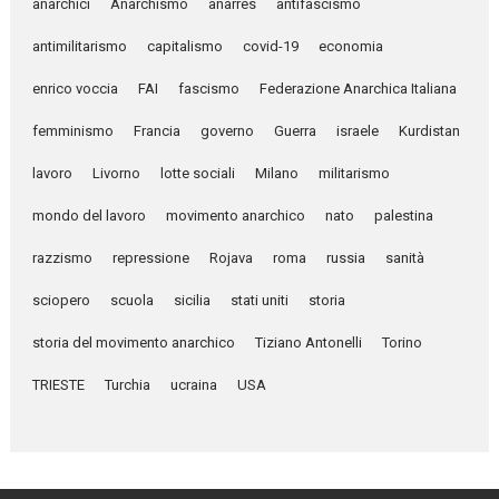
anarchici
Anarchismo
anarres
antifascismo
antimilitarismo
capitalismo
covid-19
economia
enrico voccia
FAI
fascismo
Federazione Anarchica Italiana
femminismo
Francia
governo
Guerra
israele
Kurdistan
lavoro
Livorno
lotte sociali
Milano
militarismo
mondo del lavoro
movimento anarchico
nato
palestina
razzismo
repressione
Rojava
roma
russia
sanità
sciopero
scuola
sicilia
stati uniti
storia
storia del movimento anarchico
Tiziano Antonelli
Torino
TRIESTE
Turchia
ucraina
USA