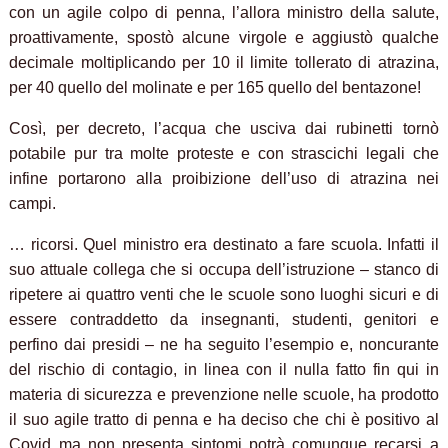
con un agile colpo di penna, l’allora ministro della salute,
proattivamente, spostò alcune virgole e aggiustò qualche
decimale moltiplicando per 10 il limite tollerato di atrazina,
per 40 quello del molinate e per 165 quello del bentazone!
Così, per decreto, l’acqua che usciva dai rubinetti tornò
potabile pur tra molte proteste e con strascichi legali che
infine portarono alla proibizione dell’uso di atrazina nei
campi.
… ricorsi. Quel ministro era destinato a fare scuola. Infatti il
suo attuale collega che si occupa dell’istruzione – stanco di
ripetere ai quattro venti che le scuole sono luoghi sicuri e di
essere contraddetto da insegnanti, studenti, genitori e
perfino dai presidi – ne ha seguito l’esempio e, noncurante
del rischio di contagio, in linea con il nulla fatto fin qui in
materia di sicurezza e prevenzione nelle scuole, ha prodotto
il suo agile tratto di penna e ha deciso che chi è positivo al
Covid ma non presenta sintomi potrà comunque recarsi a