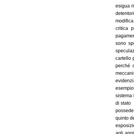
esigua r
detentor
modifica
critica 
pagament
sono spe
speculaz
cartello 
perché d
meccani
evidenzi
esempio 
sistema 
di stato
posseden
quinto de
esposizi
agli ann