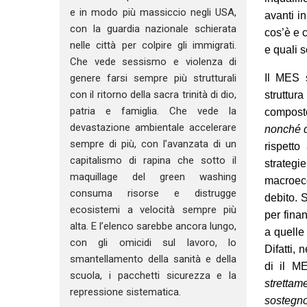
e in modo più massiccio negli USA,
avanti i
con la guardia nazionale schierata
cos’è e 
nelle città per colpire gli immigrati.
e quali s
Che vede sessismo e violenza di
Il MES 
genere farsi sempre più strutturali
con il ritorno della sacra trinità di dio,
struttur
patria e famiglia. Che vede la
composto
devastazione ambientale accelerare
nonché d
sempre di più, con l’avanzata di un
rispetto
capitalismo di rapina che sotto il
strategi
maquillage del green washing
macroeco
consuma risorse e distrugge
debito. 
ecosistemi a velocità sempre più
per fina
alta. E l’elenco sarebbe ancora lungo,
a quelle
con gli omicidi sul lavoro, lo
Difatti, 
smantellamento della sanità e della
di il M
scuola, i pacchetti sicurezza e la
stretta
repressione sistematica.
sostegno