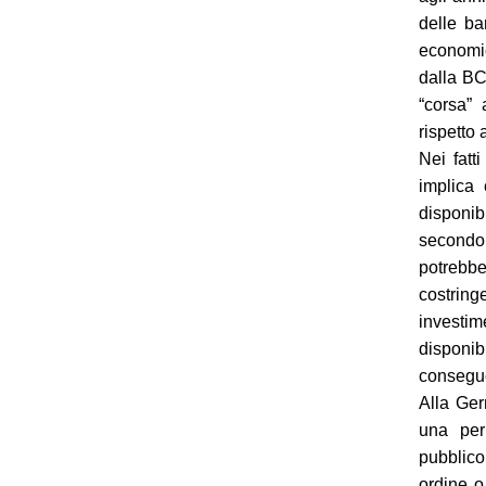
delle ba
economic
dalla BC
“corsa” 
rispetto 
Nei fatt
implica
disponib
secondo 
potrebbe
costrin
investim
disponibi
consegue
Alla Ger
una per
pubblico
ordine o