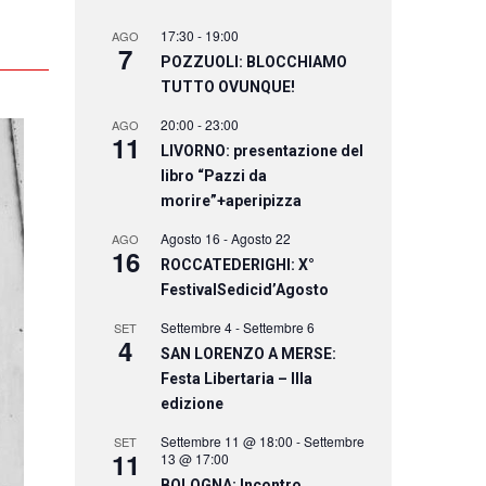
17:30
-
19:00
AGO
7
POZZUOLI: BLOCCHIAMO
TUTTO OVUNQUE!
20:00
-
23:00
AGO
11
LIVORNO: presentazione del
libro “Pazzi da
morire”+aperipizza
Agosto 16
-
Agosto 22
AGO
16
ROCCATEDERIGHI: X°
FestivalSedicid’Agosto
Settembre 4
-
Settembre 6
SET
4
SAN LORENZO A MERSE:
Festa Libertaria – IIIa
edizione
Settembre 11 @ 18:00
-
Settembre
SET
11
13 @ 17:00
BOLOGNA: Incontro