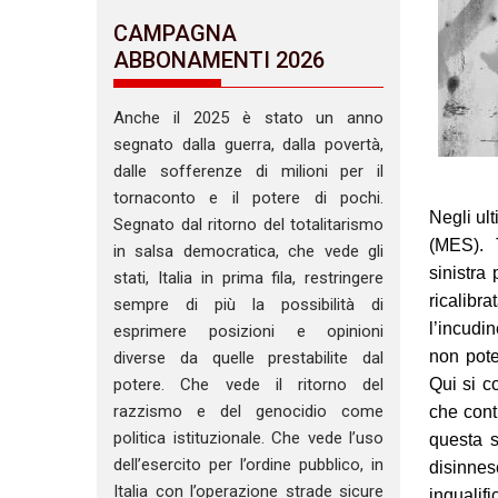
CAMPAGNA
ABBONAMENTI 2026
Anche il 2025 è stato un anno
segnato dalla guerra, dalla povertà,
dalle sofferenze di milioni per il
tornaconto e il potere di pochi.
Negli ul
Segnato dal ritorno del totalitarismo
(MES). 
in salsa democratica, che vede gli
sinistra
stati, Italia in prima fila, restringere
ricalibr
sempre di più la possibilità di
l’incudi
esprimere posizioni e opinioni
non pote
diverse da quelle prestabilite dal
Qui si c
potere. Che vede il ritorno del
razzismo e del genocidio come
che cont
politica istituzionale. Che vede l’uso
questa s
dell’esercito per l’ordine pubblico, in
disinnes
Italia con l’operazione strade sicure
inqualif