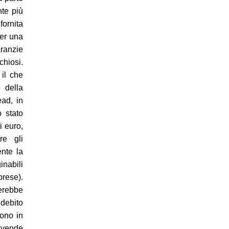
nte più
fornita
per una
aranzie
chiosi.
 il che
 della
ead, in
o stato
i euro,
re gli
ente la
inabili
prese).
erebbe
debito
sono in
o vende