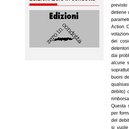
previsto
detiene 
parametr
Action 
votazion
dei cosid
detentor
dai probl
alcune s
soprattu
buoni de
qualsias
debito) 
rimborsa
Questa s
per form
del debi
si vuole