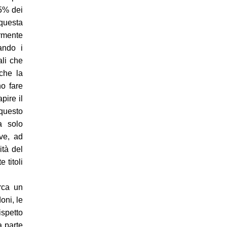
75% dei
 questa
armente
ando i
ali che
che la
no fare
pire il
 questo
a solo
ove, ad
ità del
 titoli
rca un
oni, le
ispetto
a parte