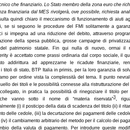
tecnico che finanziario. Lo Stato membro della zona euro che ric
enza finanziaria dal MES rivolgerà, ove possibile, richiesta ana
sulta quindi chiaro il meccanismo di funzionamento di aiuti agl
ti, se si seguono le procedure del FMI solitamente a garanz
 ci si impegna ad una riduzione del debito, attraverso progr
urazione della spesa pubblica, grosse campagne di privatizza
 del patrimonio statale. Fin qui nulla di nuovo, ormai il 
terity è accettato come prassi ordinaria dal corpo sociale, il q
ato addirittura ad apprezzarne le ricadute finanziarie, re
i i titoli di stato, BTP Italia in primis, per la loro garanzia di solv
mo per ordine vista la complessità del tema. Il punto nevra
uello dei titoli e le possibilità connesse alla ristrutturazione del
collegato, in pratica la possibilità di rinegoziare il titolo per
3
 che vanno sotto il nome di “materia riservata”
, rigu
lmente (i) il posticipo della data di scadenza del titolo (ii) il rita
o delle cedole, (iii) la decurtazione dei pagamenti delle cedol
 (iv) il cambiamento arbitrario del metodo per il calcolo dei pag
ambio della valuta di pagamento. Per introdurre queste modi