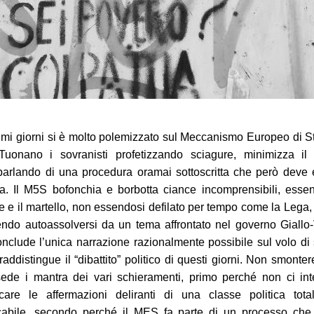
timi giorni si è molto polemizzato sul Meccanismo Europeo di St
Tuonano i sovranisti profetizzando sciagure, minimizza il 
 parlando di una procedura oramai sottoscritta che però deve
ata. Il M5S bofonchia e borbotta ciance incomprensibili, esse
ne e il martello, non essendosi defilato per tempo come la Lega,
ndo autoassolversi da un tema affrontato nel governo Giallo
onclude l’unica narrazione razionalmente possibile sul volo di 
raddistingue il “dibattito” politico di questi giorni. Non smonte
ede i mantra dei vari schieramenti, primo perché non ci int
care le affermazioni deliranti di una classe politica tota
icabile, secondo perché il MES fa parte di un processo che