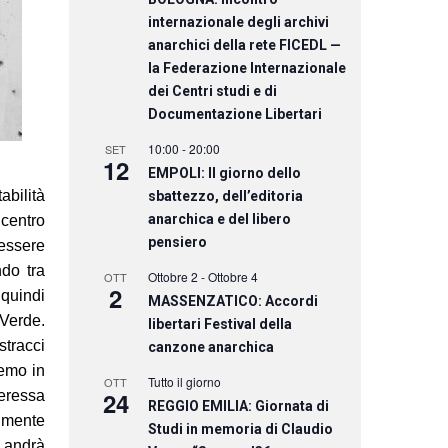
internazionale degli archivi
anarchici della rete FICEDL —
la Federazione Internazionale
dei Centri studi e di
Documentazione Libertari
10:00
-
20:00
SET
12
EMPOLI: Il giorno dello
abilità
sbattezzo, dell’editoria
anarchica e del libero
centro
pensiero
 essere
ndo tra
Ottobre 2
-
Ottobre 4
OTT
2
 quindi
MASSENZATICO: Accordi
-Verde.
libertari Festival della
stracci
canzone anarchica
remo in
Tutto il giorno
OTT
24
eressa
REGGIO EMILIA: Giornata di
lmente
Studi in memoria di Claudio
 andrà