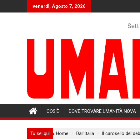
Skip
venerdì, Agosto 7, 2026
to
content
Sett
COS’È
DOVE TROVARE UMANITÀ NOVA
Tu sei qui
Home
Dall'Italia
Il carosello del deb