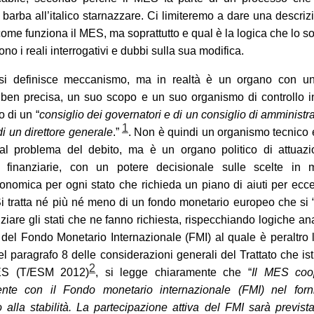
n barba all’italico starnazzare. Ci limiteremo a dare una descriz
come funziona il MES, ma soprattutto e qual è la logica che lo s
ono i reali interrogativi e dubbi sulla sua modifica.
si definisce meccanismo, ma in realtà è un organo con u
a ben precisa, un suo scopo e un suo organismo di controllo i
 di un “
consiglio dei governatori e di un consiglio di amministr
1
i un direttore generale
.”
. Non è quindi un organismo tecnico 
 al problema del debito, ma è un organo politico di attuazi
e finanziarie, con un potere decisionale sulle scelte in m
nomica per ogni stato che richieda un piano di aiuti per ecc
Si tratta né più né meno di un fondo monetario europeo che si “
nziare gli stati che ne fanno richiesta, rispecchiando logiche a
 del Fondo Monetario Internazionale (FMI) al quale è peraltro 
nel paragrafo 8 delle considerazioni generali del Trattato che ist
2
ES (T/ESM 2012)
, si legge chiaramente che “
Il MES coo
mente con il Fondo monetario internazionale (FMI) nel forn
 alla stabilità. La partecipazione attiva del FMI sarà previst