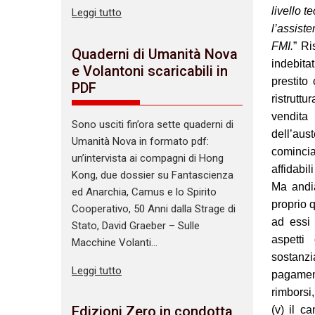
livello 
Leggi tutto
l’assist
FMI.
” Ri
Quaderni di Umanità Nova
indebita
e Volantoni scaricabili in
prestito
PDF
ristrutt
vendita
Sono usciti fin’ora sette quaderni di
dell’aus
Umanità Nova in formato pdf:
cominci
un’intervista ai compagni di Hong
affidabil
Kong, due dossier su Fantascienza
Ma andia
ed Anarchia, Camus e lo Spirito
proprio q
Cooperativo, 50 Anni dalla Strage di
ad essi 
Stato, David Graeber – Sulle
aspetti
Macchine Volanti…
sostanzia
Leggi tutto
pagament
rimborsi,
Edizioni Zero in condotta
(v) il c