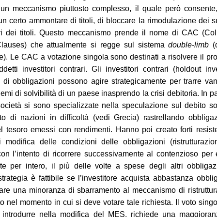
 un meccanismo piuttosto complesso, il quale però consente,
un certo ammontare di titoli, di bloccare la rimodulazione dei s
i dei titoli. Questo meccanismo prende il nome di CAC (Coll
Clauses) che attualmente si regge sul sistema
double-limb
(
e). Le CAC a votazione singola sono destinati a risolvere il p
detti investitori contrari. Gli investitori contrari (holdout inv
i di obbligazioni possono agire strategicamente per trarre va
emi di solvibilità di un paese inasprendo la crisi debitoria. In p
ocietà si sono specializzate nella speculazione sul debito s
tto di nazioni in difficoltà (vedi Grecia) rastrellando obbliga
l tesoro emessi con rendimenti. Hanno poi creato forti resis
i modifica delle condizioni delle obbligazioni (ristrutturazi
con l’intento di ricorrere successivamente al contenzioso per
te per intero, il più delle volte a spese degli altri obbligazi
trategia è fattibile se l’investitore acquista abbastanza obbli
are una minoranza di sbarramento al meccanismo di ristruttu
to nel momento in cui si deve votare tale richiesta. Il voto sing
 introdurre nella modifica del MES, richiede una maggioran