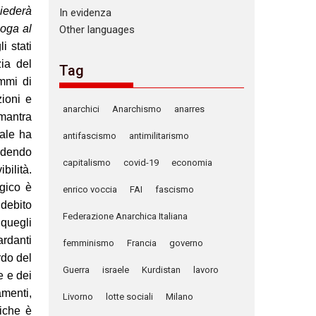
hiederà
In evidenza
loga al
Other languages
i stati
ia del
Tag
ammi di
zioni e
anarchici
Anarchismo
anarres
mantra
uale ha
antifascismo
antimilitarismo
ndendo
capitalismo
covid-19
economia
ibilità.
lgico è
enrico voccia
FAI
fascismo
 debito
Federazione Anarchica Italiana
 quegli
ardanti
femminismo
Francia
governo
rdo del
Guerra
israele
Kurdistan
lavoro
e e dei
amenti,
Livorno
lotte sociali
Milano
fiche è