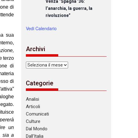
Venza “Spagna ’36:
ione di
l’anarchia, la guerra, la
ottende
rivoluzione”
Vedi Calendario
na sua
nterno,
Archivi
azione,
e terzo
Archivi
one di
ateria
esso di
Categorie
attiva”
naloghe
Analisi
legato.
Articoli
ituisce
Comunicati
pererà
Culture
ire un
Dal Mondo
a sia a
Dall’Italia