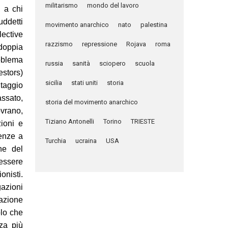
militarismo
mondo del lavoro
 a chi
uddetti
movimento anarchico
nato
palestina
ective
razzismo
repressione
Rojava
roma
doppia
roblema
russia
sanità
sciopero
scuola
estors)
sicilia
stati uniti
storia
ntaggio
assato,
storia del movimento anarchico
ovrano,
Tiziano Antonelli
Torino
TRIESTE
zioni e
tenze a
Turchia
ucraina
USA
one del
 essere
onisti.
gazioni
razione
olo che
za più