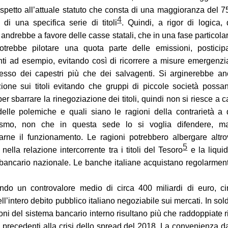
ispetto all’attuale statuto che consta di una maggioranza del 
4
i di una specifica serie di titoli
. Quindi, a rigor di logica,
 andrebbe a favore delle casse statali, che in una fase particol
potrebbe pilotare una quota parte delle emissioni, posticip
i ad esempio, evitando così di ricorrere a misure emergenzi
sso dei capestri più che dei salvagenti. Si arginerebbe an
ione sui titoli evitando che gruppi di piccole società possa
per sbarrare la rinegoziazione dei titoli, quindi non si riesce a ca
elle polemiche e quali siano le ragioni della contrarietà a
smo, non che in questa sede lo si voglia difendere, m
arne il funzionamento. Le ragioni potrebbero albergare altr
5
nella relazione intercorrente tra i titoli del Tesoro
e la liquid
bancario nazionale. Le banche italiane acquistano regolarmente
do un controvalore medio di circa 400 miliardi di euro, ci
ll’intero debito pubblico italiano negoziabile sui mercati. In sold
oni del sistema bancario interno risultano più che raddoppiate r
i precedenti alla crisi dello spread del 2018. La convenienza d