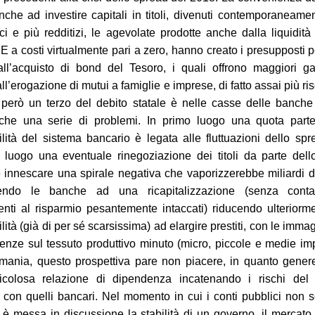
nche ad investire capitali in titoli, divenuti contemporaneame
i e più redditizi, le agevolate prodotte anche dalla liquidità 
E a costi virtualmente pari a zero, hanno creato i presupposti 
all’acquisto di bond del Tesoro, i quali offrono maggiori g
all’erogazione di mutui a famiglie e imprese, di fatto assai più ris
i però un terzo del debito statale è nelle casse delle banche
 che una serie di problemi. In primo luogo una quota parte
ilità del sistema bancario è legata alle fluttuazioni dello spr
luogo una eventuale rinegoziazione dei titoli da parte dell
 innescare una spirale negativa che vaporizzerebbe miliardi d
gendo le banche ad una ricapitalizzazione (senza conta
enti al risparmio pesantemente intaccati) riducendo ulteriorm
lità (già di per sé scarsissima) ad elargire prestiti, con le immag
nze sul tessuto produttivo minuto (micro, piccole e medie im
mania, questo prospettiva pare non piacere, in quanto gener
icolosa relazione di dipendenza incatenando i rischi del 
 con quelli bancari. Nel momento in cui i conti pubblici non 
 è messa in discussione la stabilità di un governo, il mercat