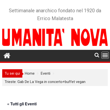
Skip
to
Settimanale anarchico fondato nel 1920 da
content
Errico Malatesta
Tu sei qui
Home
Eventi
Trieste: Gab De La Vega in concerto+buffet vegan
« Tutti gli Eventi