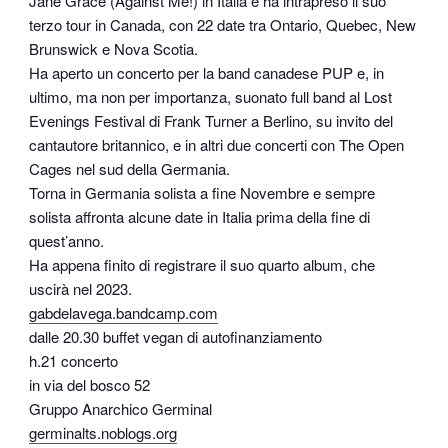
Jane Grace (Against Me!) in Italia e ha intrapreso il suo
terzo tour in Canada, con 22 date tra Ontario, Quebec, New
Brunswick e Nova Scotia.
Ha aperto un concerto per la band canadese PUP e, in
ultimo, ma non per importanza, suonato full band al Lost
Evenings Festival di Frank Turner a Berlino, su invito del
cantautore britannico, e in altri due concerti con The Open
Cages nel sud della Germania.
Torna in Germania solista a fine Novembre e sempre
solista affronta alcune date in Italia prima della fine di
quest’anno.
Ha appena finito di registrare il suo quarto album, che
uscirà nel 2023.
gabdelavega.bandcamp.com
dalle 20.30 buffet vegan di autofinanziamento
h.21 concerto
in via del bosco 52
Gruppo Anarchico Germinal
germinalts.noblogs.org