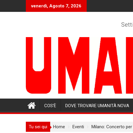
Skip
venerdì, Agosto 7, 2026
to
content
Sett
COS’È
DOVE TROVARE UMANITÀ NOVA
Tu sei qui
Home
Eventi
Milano: Concerto per