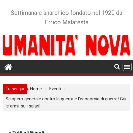
Skip
to
Settimanale anarchico fondato nel 1920 da
content
Errico Malatesta
Tu sei qui
Home
Eventi
Sciopero generale contro la guerra e l’economia di guerra! Giù
le armi, su i salari!
« Tutti gli Eventi