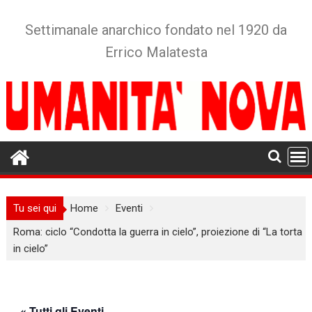
Skip
to
Settimanale anarchico fondato nel 1920 da
content
Errico Malatesta
Tu sei qui
Home
Eventi
Roma: ciclo “Condotta la guerra in cielo”, proiezione di “La torta
in cielo”
« Tutti gli Eventi