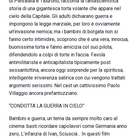
di Pietralata e Tiburtino, racconta la fantascientifica
storia di una gigantesca torta volante che appare nel
cielo della Capitale. Gli adulti dichiarano guerra e
impongono la legge marziale, per loro è ovviamente
un’invasione nemica; ma i bambini di borgata non si
fanno certo intimidire, scoprono che è una vera, innocua,
buonissima torta e fanno amicizia col suo pilota,
difendendolo a colpi di torte in faccia. Favola
antimilitarista e anticapitalista tipicamente post
sessantottina, ancora oggi sorprende per la spiritosa,
intelligente irriverenza satirica con cui vengono trattati
argomenti serissimi. Nel cast un cattivissimo Paolo
Villaggio ancora prefantozziano.
“CONDOTTA LA GUERRA IN CIELO”
Bambini e guerra, un tema da sempre molto caro al
cinema: basti ricordare capolavori come Germania anno
zero, L’infanzia di Ivan, Sciuscià… In questi film