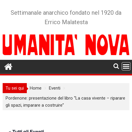
Skip
to
Settimanale anarchico fondato nel 1920 da
content
Errico Malatesta
Tu sei qui
Home
Eventi
Pordenone: presentazione del libro “La casa vivente – riparare
gli spazi, imparare a costruire”
« Tutti gli Eventi