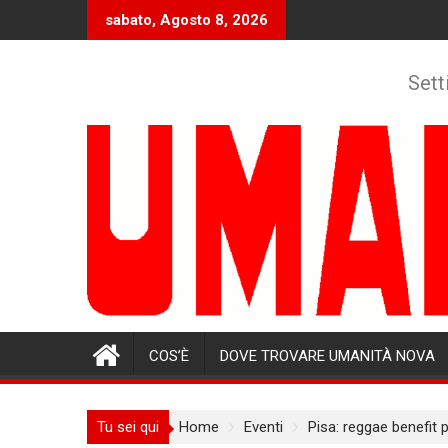
Skip
sabato, Agosto 8, 2026
to
content
Sett
COS’È
DOVE TROVARE UMANITÀ NOVA
Tu sei qui
Home
Eventi
Pisa: reggae benefit