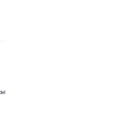
del
a