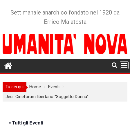
Skip
to
Settimanale anarchico fondato nel 1920 da
content
Errico Malatesta
Tu sei qui
Home
Eventi
Jesi: Cineforum libertario “Soggetto Donna”
« Tutti gli Eventi