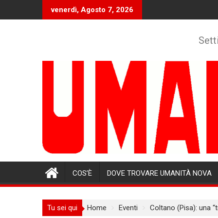
Skip
venerdì, Agosto 7, 2026
to
content
Sett
COS’È
DOVE TROVARE UMANITÀ NOVA
Tu sei qui
Home
Eventi
Coltano (Pisa): una “t