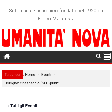
Skip
to
Settimanale anarchico fondato nel 1920 da
content
Errico Malatesta
Tu sei qui
Home
Eventi
Bologna: cinespaccio “SLC-punk”
« Tutti gli Eventi