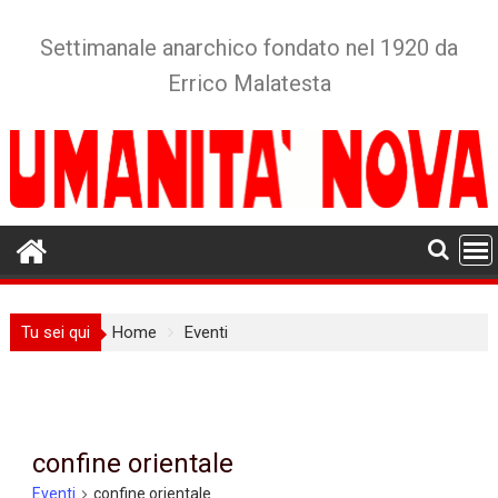
Skip
to
Settimanale anarchico fondato nel 1920 da
content
Errico Malatesta
Tu sei qui
Home
Eventi
confine orientale
Eventi
confine orientale