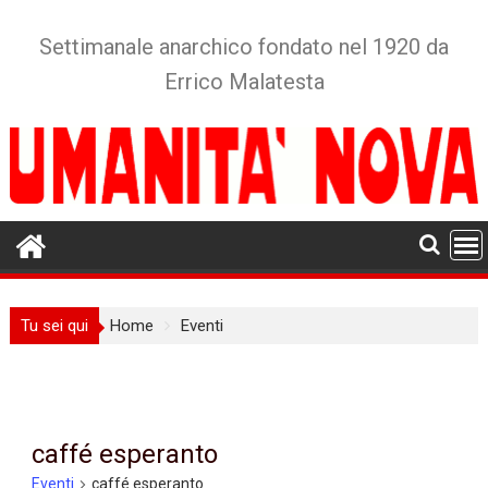
Skip
to
Settimanale anarchico fondato nel 1920 da
content
Errico Malatesta
Tu sei qui
Home
Eventi
caffé esperanto
Eventi
caffé esperanto