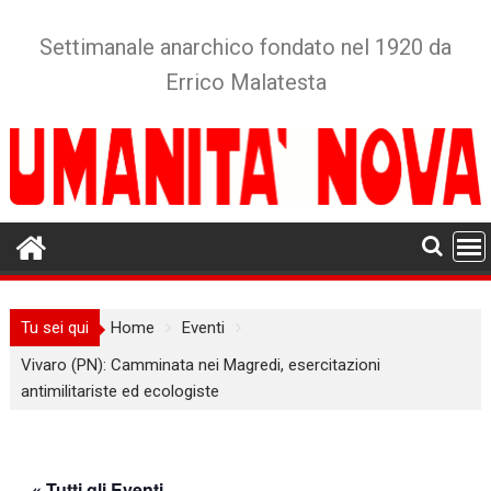
Skip
to
Settimanale anarchico fondato nel 1920 da
content
Errico Malatesta
Tu sei qui
Home
Eventi
Vivaro (PN): Camminata nei Magredi, esercitazioni
antimilitariste ed ecologiste
« Tutti gli Eventi