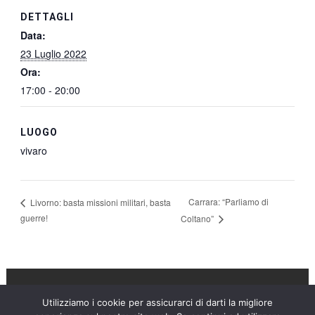
DETTAGLI
Data:
23 Luglio 2022
Ora:
17:00 - 20:00
LUOGO
vivaro
Carrara: “Parliamo di
Livorno: basta missioni militari, basta
guerre!
Coltano”
Utilizziamo i cookie per assicurarci di darti la migliore
Umanità Nova © 2026